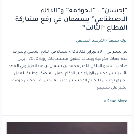
“إحسان”.. “الحوكمة” و”الذكاء
الاصطناعي” يسهمان في رفع مشاركة
القطاع “الثالث”.
اترك تعليقاً
/
المرصد الصحفي
تم النشر في : 28 فبراير, 2022 7:12 مساءً في الناتج المحلي بإِشراف
عدة جهات حكومية وبهدف تحقيق مستهدفات رؤية 2030 ، يرعى
صاحب السمو الملكي الأمير محمد بن سلمان بن عبدالعزيز ولي العهد
نائب رئيس مجلس الوزراء وزير الدفاع، حفل المنصة الوطنية للعمل
الخيري (إحسان) لتكريم المحسنين وكبار المانحين، ما يعكس حرصه
الكبير على تشجيع
Read More »
مساعي
الخيرية