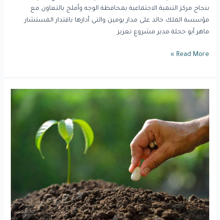
بنجاح مركز التنمية الاجتماعية بمحافظة الوجه وأملج بالتعاون مع
مؤسسة الملك خالد على مدار يومين والتي أدارها باقتدار المستشار
ماهر أبو حجلة مدير مشروع تعزيز
Read More »
“إحسان”..
“الحوكمة”
و”الذكاء
الاصطناعي”
يسهمان
في
رفع
مشاركة
القطاع
“الثالث”.