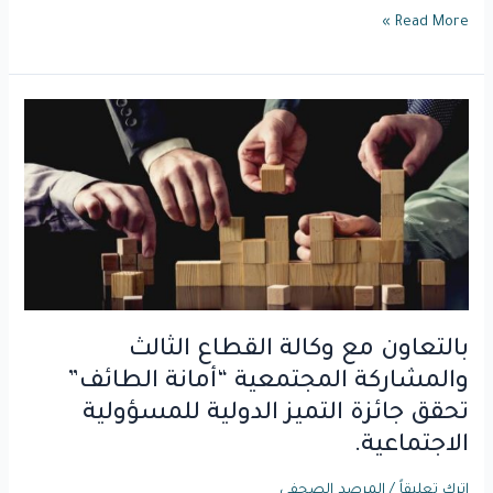
Read More »
بالتعاون
مع
وكالة
القطاع
الثالث
والمشاركة
المجتمعية
“أمانة
الطائف”
بالتعاون مع وكالة القطاع الثالث
تحقق
جائزة
والمشاركة المجتمعية “أمانة الطائف”
التميز
تحقق جائزة التميز الدولية للمسؤولية
الدولية
الاجتماعية.
للمسؤولية
الاجتماعية.
اترك تعليقاً
/
المرصد الصحفي