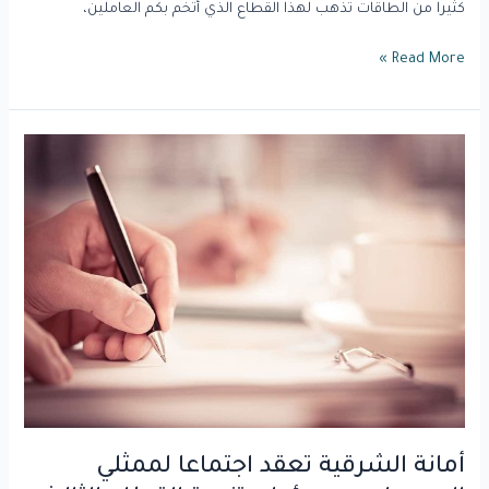
كثيرا من الطاقات تذهب لهذا القطاع الذي أتخم بكم العاملين،
Read More »
أمانة
الشرقية
تعقد
اجتماعا
لممثلي
الجمعيات
بمسؤولي
تنمية
القطاع
الثالث
بوزارة
الشؤون
البلدية
أمانة الشرقية تعقد اجتماعا لممثلي
لبحث