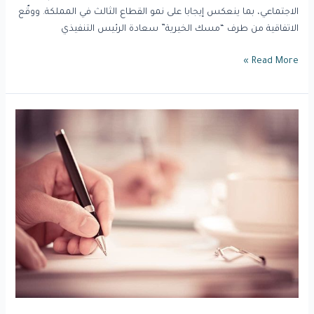
الاجتماعي، بما ينعكس إيجابا على نمو القطاع الثالث في المملكة. ووقّع
الاتفاقية من طرف “مسك الخيرية” سعادة الرئيس التنفيذي
Read More »
عام
/
مجلس
إدارة
المركز
الوطني
لتنمية
القطاع
غير
الربحي
يعقد
افتراضيًّا