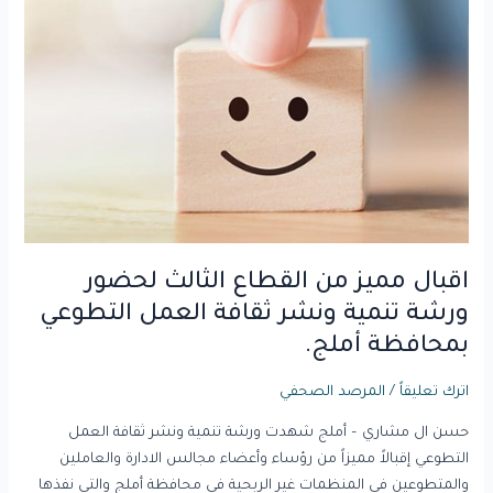
من
القطاع
الثالث
لحضور
ورشة
تنمية
ونشر
ثقافة
العمل
التطوعي
اقبال مميز من القطاع الثالث لحضور
بمحافظة
أملج.
ورشة تنمية ونشر ثقافة العمل التطوعي
بمحافظة أملج.
اترك تعليقاً
/
المرصد الصحفي
حسن ال مشاري – أملج شهدت ورشة تنمية ونشر ثقافة العمل
التطوعي إقبالاً مميزاً من رؤساء وأعضاء مجالس الادارة والعاملين
والمتطوعين في المنظمات غير الربحية في محافظة أملج والتي نفذها