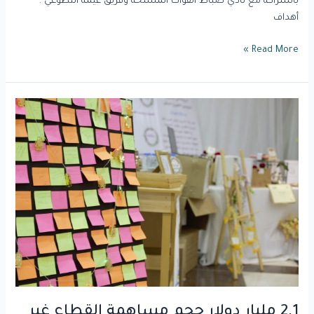
بالشراكة مع نادي ضباط القوات المسلحة وفريق غيمة التطوعي .
أهداف
Read More »
2.1
مليار
دولار
حجم
مساهمة
القطاع
غير
الربحي
في
الناتج
المحلي
السعودي.
2.1 مليار دولار حجم مساهمة القطاع غير