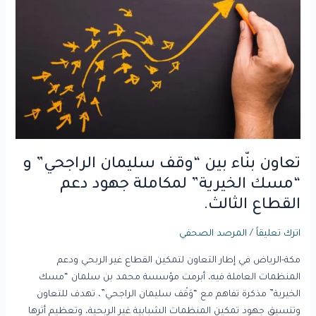
بين
“وقف
سليمان
الراجحي”
و
“مسك
الخيرية”
لمكاملة
جهود
دعم
تعاون بنّاء بين “وقف سليمان الراجحي” و
القطاع
“مسك الخيرية” لمكاملة جهود دعم
الثالث.
القطاع الثالث.
اترك تعليقاً
/
المرصد الصحفي
مكة-الرياض في إطار التعاون لتمكين القطاع غير الربحي ودعم
المنظمات العاملة فيه، أبرمت مؤسسة محمد بن سلمان “مسك
الخيرية” مذكرة تفاهم مع “وَقْف سليمان الراجحي”، تهدف للتعاون
وتنسيق جهود تمكين المنظمات الشبابية غير الربحية، وتعظيم أثرها