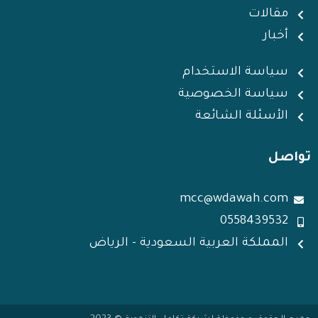
i
r
p
r
i
مقالات
n
p
a
n
m
أخبار
سياسة الاستخدام
سياسة الخصوصية
الأسئلة الشائعة
تواصل
mcc@wdawah.com
0558439532
المملكة العربية السعودية - الرياض