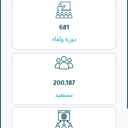
681
دورة ولقاء
200,187
مستفيد