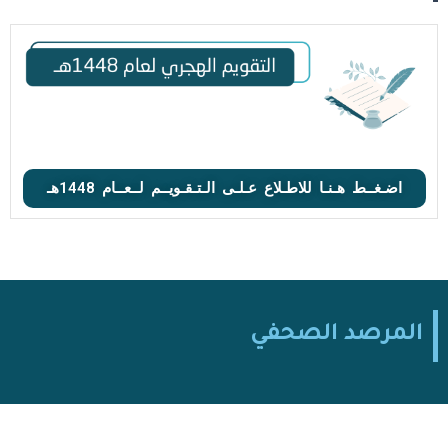
اضـغــط هـنـا للاطـلاع عـلـى الـتـقـويــم لــعــام 1448هـ
المرصد الصحفي