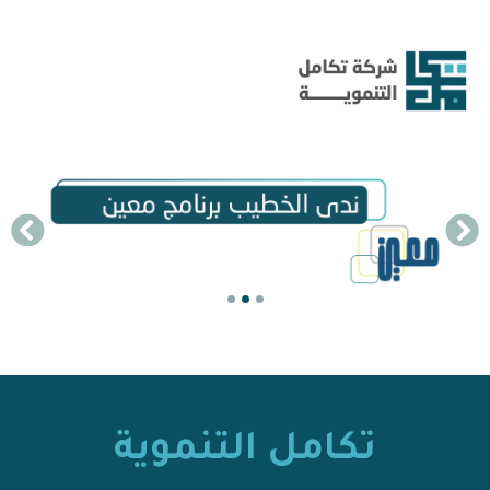
خطي
لى
لمحتوى
تكامل التنموية