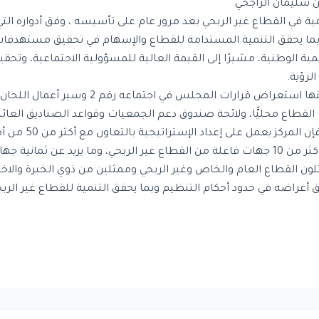
ن سليمان الراجحي.
 في القطاع غير الربحي بعد مرور عام على تأسيسه ، وفق أدواره التي
ا يحقق التنمية المستدامة للقطاع والإسهام في تحقيق مستهدفات “رؤية
ة الوطنية، مشيرًا إلى القيمة العالية للمسؤولية الاجتماعية، وتحقيق
لرؤية.
وتناول المجلس عددًا من الموضوعات كان من ضمنها
القطاع محليًّا، ولائحة صندوق دعم الجمعيات وقواعد الصناديق العائل
س إدارة المركز مشكل من 13 عضوًا يمثلون القطاع العام والخاص وغير الربحي وممثلين من ذو
يق أغراضه في حدود أحكام التنظيم وبما يحقق التنمية للقطاع غير الر