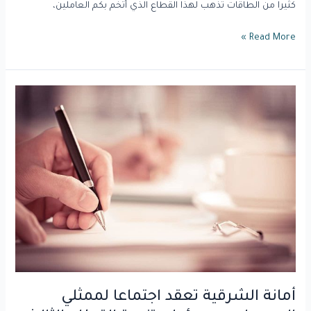
كثيرا من الطاقات تذهب لهذا القطاع الذي أتخم بكم العاملين،
Read More »
أمانة
الشرقية
تعقد
اجتماعا
لممثلي
الجمعيات
بمسؤولي
تنمية
القطاع
الثالث
بوزارة
الشؤون
البلدية
أمانة الشرقية تعقد اجتماعا لممثلي
لبحث