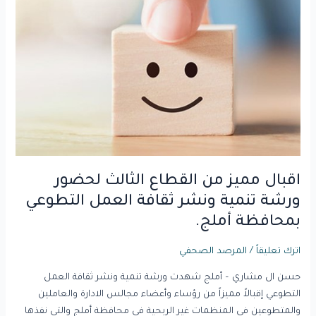
من
القطاع
الثالث
لحضور
ورشة
تنمية
ونشر
ثقافة
العمل
التطوعي
اقبال مميز من القطاع الثالث لحضور
بمحافظة
أملج.
ورشة تنمية ونشر ثقافة العمل التطوعي
بمحافظة أملج.
اترك تعليقاً
/
المرصد الصحفي
حسن ال مشاري – أملج شهدت ورشة تنمية ونشر ثقافة العمل
التطوعي إقبالاً مميزاً من رؤساء وأعضاء مجالس الادارة والعاملين
والمتطوعين في المنظمات غير الربحية في محافظة أملج والتي نفذها