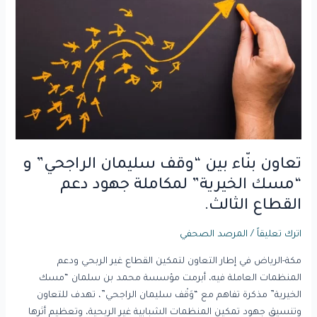
بين
“وقف
سليمان
الراجحي”
و
“مسك
الخيرية”
لمكاملة
جهود
دعم
تعاون بنّاء بين “وقف سليمان الراجحي” و
القطاع
“مسك الخيرية” لمكاملة جهود دعم
الثالث.
القطاع الثالث.
اترك تعليقاً
/
المرصد الصحفي
مكة-الرياض في إطار التعاون لتمكين القطاع غير الربحي ودعم
المنظمات العاملة فيه، أبرمت مؤسسة محمد بن سلمان “مسك
الخيرية” مذكرة تفاهم مع “وَقْف سليمان الراجحي”، تهدف للتعاون
وتنسيق جهود تمكين المنظمات الشبابية غير الربحية، وتعظيم أثرها