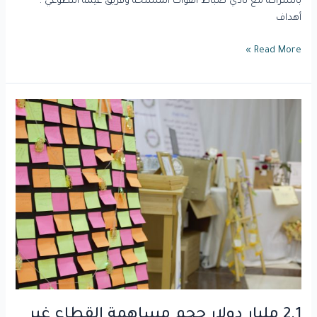
بالشراكة مع نادي ضباط القوات المسلحة وفريق غيمة التطوعي .
أهداف
Read More »
2.1
مليار
دولار
حجم
مساهمة
القطاع
غير
الربحي
في
الناتج
المحلي
السعودي.
2.1 مليار دولار حجم مساهمة القطاع غير