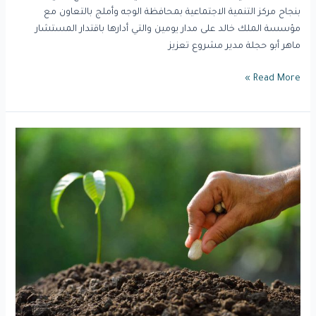
بنجاح مركز التنمية الاجتماعية بمحافظة الوجه وأملج بالتعاون مع
مؤسسة الملك خالد على مدار يومين والتي أدارها باقتدار المستشار
ماهر أبو حجلة مدير مشروع تعزيز
Read More »
“إحسان”..
“الحوكمة”
و”الذكاء
الاصطناعي”
يسهمان
في
رفع
مشاركة
القطاع
“الثالث”.