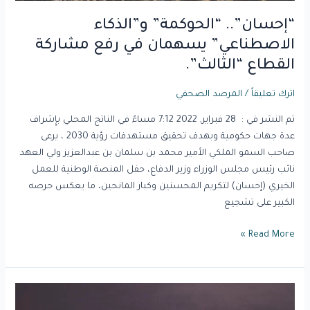
“إحسان”.. “الحوكمة” و”الذكاء
الاصطناعي” يسهمان في رفع مشاركة
القطاع “الثالث”.
اترك تعليقاً
/
المرصد الصحفي
تم النشر في : 28 فبراير, 2022 7:12 مساءً في الناتج المحلي بإِشراف
عدة جهات حكومية وبهدف تحقيق مستهدفات رؤية 2030 ، يرعى
صاحب السمو الملكي الأمير محمد بن سلمان بن عبدالعزيز ولي العهد
نائب رئيس مجلس الوزراء وزير الدفاع، حفل المنصة الوطنية للعمل
الخيري (إحسان) لتكريم المحسنين وكبار المانحين، ما يعكس حرصه
الكبير على تشجيع
Read More »
مساعي
الخيرية