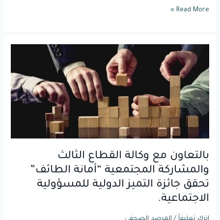
Read More »
بالتعاون
مع
وكالة
القطاع
الثالث
والمشاركة
المجتمعية
“أمانة
الطائف”
بالتعاون مع وكالة القطاع الثالث
تحقق
جائزة
والمشاركة المجتمعية “أمانة الطائف”
التميز
تحقق جائزة التميز الدولية للمسؤولية
الدولية
الاجتماعية.
للمسؤولية
الاجتماعية.
اترك تعليقاً
/
المرصد الصحفي