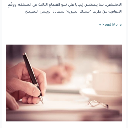
الاجتماعي، بما ينعكس إيجابا على نمو القطاع الثالث في المملكة. ووقّع
الاتفاقية من طرف “مسك الخيرية” سعادة الرئيس التنفيذي
Read More »
عام
/
مجلس
إدارة
المركز
الوطني
لتنمية
القطاع
غير
الربحي
يعقد
افتراضيًّا