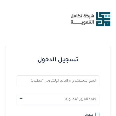
خطي
لى
لمحتوى
تسجيل الدخول
تذكرني