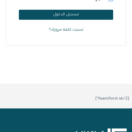
تسجيل الدخول
نسيت كلمة مرورك؟
[fluentform id="2"]