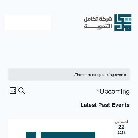
خطي
لى
لمحتوى
There are no upcoming events.
Upcoming
Event
Events
Search
List
Views
Search
Select
Latest Past Events
ation
date.
and
Views
أغسطس
22
avigation
2023