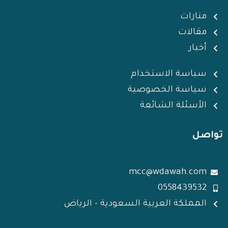
d
e
a
g
d
i
r
p
r
i
منارات
n
p
a
n
مقالات
m
أخبار
سياسة الاستخدام
سياسة الخصوصية
الأسئلة الشائعة
تواصل
mcc@wdawah.com
0558439532
المملكة العربية السعودية - الرياض