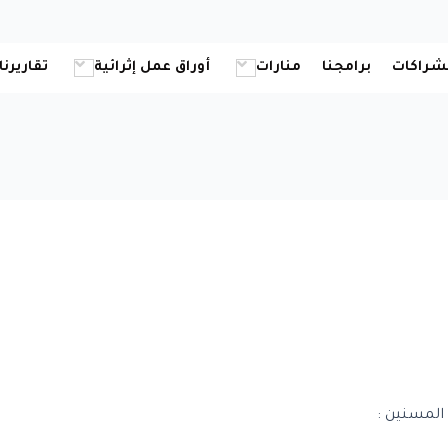
شراكات
برامجنا
منارات
أوراق عمل إثرائية
تقاريرنا
 المسنين :