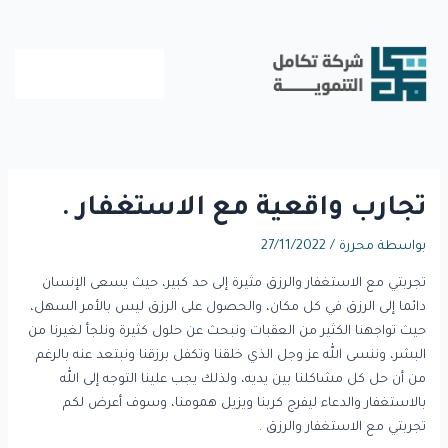
خطي
لى
لمحتوى
تجارب واقعية مع الاستغفار .
بواسطة
محررة
/
27/11/2022
تجربتي مع الاستغفار والرزق مثيرة إلى حد كبير، حيث يسعى الإنسان
دائما إلى الرزق في كل مكان، والحصول على الرزق ليس بالأمر السهل،
حيث تواجهنا الكثير من العقبات ونبحث عن حلول كثيرة ونلجأ لغيرنا من
البشر، وننسى الله عز وجل الذي خلقنا وتكفل برزقنا ونبتعد عنه بالرغم
من أن حل كل مشاكلنا بين يديه، ولذلك يجب علينا التوجه إلى الله
بالاستغفار والدعاء ليفرج كربنا ويزيل همومنا، وسوف أعرض لكم
تجربتي مع الاستغفار والرزق .