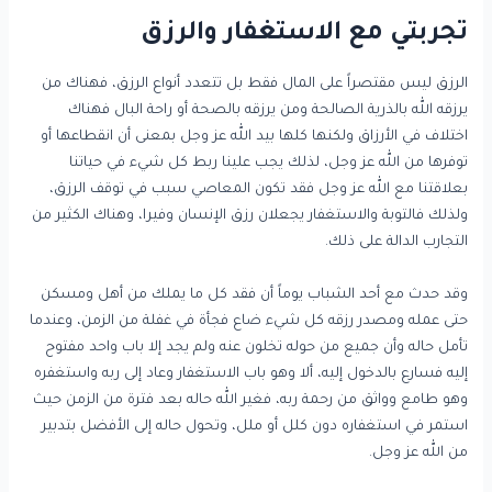
تجربتي مع الاستغفار والرزق
الرزق ليس مقتصراً على المال فقط بل تتعدد أنواع الرزق، فهناك من
يرزقه الله بالذرية الصالحة ومن يرزقه بالصحة أو راحة البال فهناك
اختلاف في الأرزاق ولكنها كلها بيد الله عز وجل بمعنى أن انقطاعها أو
توفرها من الله عز وجل، لذلك يجب علينا ربط كل شيء في حياتنا
بعلاقتنا مع الله عز وجل فقد تكون المعاصي سبب في توقف الرزق،
ولذلك فالتوبة والاستغفار يجعلان رزق الإنسان وفيرا، وهناك الكثير من
التجارب الدالة على ذلك.
وقد حدث مع أحد الشباب يوماً أن فقد كل ما يملك من أهل ومسكن
حتى عمله ومصدر رزقه كل شيء ضاع فجأة في غفلة من الزمن، وعندما
تأمل حاله وأن جميع من حوله تخلون عنه ولم يجد إلا باب واحد مفتوح
إليه فسارع بالدخول إليه، ألا وهو باب الاستغفار وعاد إلى ربه واستغفره
وهو طامع وواثق من رحمة ربه، فغير الله حاله بعد فترة من الزمن حيث
استمر في استغفاره دون كلل أو ملل، وتحول حاله إلى الأفضل بتدبير
من الله عز وجل.