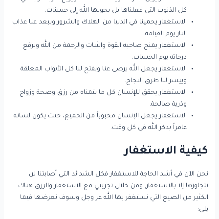
كل الذنوب التي فعلناها بل يحولها الله إلى حسنات.
الاستغفار يحمينا في الدنيا من الهلاك والشرور ويبعد عنا عذاب
النار يوم القيامة.
الاستغفار يمنح صاحبه القوة والثبات والرحمة من الله ويرفع
درجاته يوم الحساب.
الاستغفار يجعل الله يرضى عنا ويفتح لنا كل الأبواب المغلقة
وييسر لنا طرق النجاح.
الاستغفار يحقق للإنسان كل ما يتمناه من رزق وصحة وزواج
وذرية صالحة.
الاستغفار يجعل الإنسان محبوباً من الجميع، حيث يكون لسانه
عامراً بذكر الله في كل وقت.
كيفية الاستغفار
نحن الآن في أشد الحاجة للاستغفار فكل الشدائد التي أصابتنا لن
نتجاوزها إلا بالاستغفار, ومن خلال تجربتي مع الاستغفار والرزق هناك
الكثير من الصيغ التي نستغفر بها الله عز وجل وسوف نعرضها فيما
يلي: