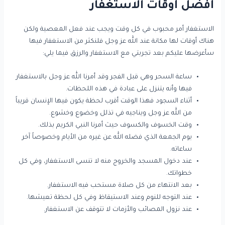
أفضل أوقات الاستغفار
الاستغفار أمر محبوب في كل وقت ويجب عند فعل المعصية ولكن
هناك أوقات لها مكانة عند الله عز وجل فلنكثر من الاستغفار فيها
سأعرضها عليكم بعد تجربتي مع الاستغفار والرزق فيما يلي:
ساعة السحر وهي قبل الفجر وقد أمرنا الله عز وجل بالاستغفار
فيها وأنه يتنزل على عبادة في هذه اللحظات.
أثناء السجود فهذا الوقت أقرب لحظة يكون فيها الإنسان قريباً
من الله عز وجل ويناجيه في تذلل وخضوع وخشوع.
وقت الخسوف والكسوف حيث أمرنا النبي الكريم بذلك.
يوم الجمعة الذي فضله الله عن غيره من الأيام وخصوصاً آخر
ساعاته.
عند دخول المسجد والخروج منه لا تنسى الاستغفار، وفي كل
خطواتك.
بعد الانتهاء من كل صلاة مستحب فيه الاستغفار.
عند التوجه للنوم وعند الاستيقاظ وفي كل لحظة تعيشها.
عند نزول المصائب والأزمات لا تتوقف عن الاستغفار.