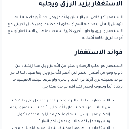
الاستغفار يزيد الرزق ويجلبه
الاستغفار أمر خاص بين الإنسان والله عز وجل حديثاً ورجاء منه لربه،
يتوسل إليه أن يبعد عنه الهم أو يحقق له مطلبه، ومن خلال تجربتي مع
الاستغفار والرزق وتجارب أخري كثيرة سمعت عنها أن الاستغفار أوسع
أبواب الرزق بكافة أشكاله.
فوائد الاستغفار
الاستغفار هو طلب الرحمة والعفو من الله عز وجل عما ارتكبناه من
ذنوب وهو من أفضل النعم التي أنعم الله عز وجل بها علينا، لما له من
فوائد عظيمة نرى أثرها في الدنيا والأخرة ولو عرفنا قيمته الحقيقية ما
تركناه أبداً وسوف أوضح لكم أهم فوائده فيما يلي:
الاستغفار باب لجلب الرزق والخير الوفير وقد دل على ذلك كثير
من الآيات القرآنية حيث قال الله تعالى: ” فقلت استغفروا ربكم
إنه كان غفارا يرسل السماء عليكم مدرارا و يمددكم بأموال
وبنين ويجعل لكم جنات و يجعل لكم أنهارا”
الاستغفار يزيل همومنا ويكشف شدتنا ويريح قلوبنا، ويمحي