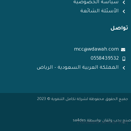
سياسة الخصوصية
الأسئلة الشائعة
تواصل
mcc@wdawah.com
0558439532
المملكة العربية السعودية - الرياض
جميع الحقوق محفوظة لشركة تكامل التنموية © 2023
صنع بحب واتقان بواسطة sa4des
[forminator_form id="9126"]