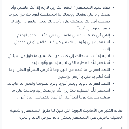
دعاء سيد الاستغفار ” اللهم أنت ربي لا إله إلا أنت خلقتني وأنا
عبدك وأنا على عهدك ووعدك ما استطعت أعوذ بك من شر ما
صنعت أبوء لك بنعمتك علي وأبوء لك بذنبي فاغفر لي فإنه لا
يغفر الذنوب إلا أنت”
إلهي أني ظلمت نفسي فاغفر لي ذنبي فأنت الغفور الرحيم.
أستغفرك ربي وأتوب إليك من كل ذنب فاقبل توبتي وعودتي
إليك.
لا إله إلا أنت سبحانك إني كنت من الظالمين فتجاوز عن سيئاتي.
أستغفر الله العظيم الذي لا إله إلا هو وأتوب إليه.
اللهم اغفر لي ما تقدم من ذنبي وما تأخر في السر أو العلن، وما
أنت أعلم به مني يا أرحم الراحمين.
اللهم اغفر لنا ذنوبنا ويسر أمورنا وفرج همومنا واقض لنا حاجاتنا.
أستغفر الله العظيم تبت إلى الله ورجعت إليه وندمت على ما
فعلت وعزمت عزماً أكيداً على ألا أعود للمعاصي مرة أخرى.
هناك الكثير من الأحاديث النبوية التي تبين لنا طرق الاستغفار والأدعية
الجميلة فاحرص على الاستغفار بشكل دائم تفز في الدنيا والأخرة.