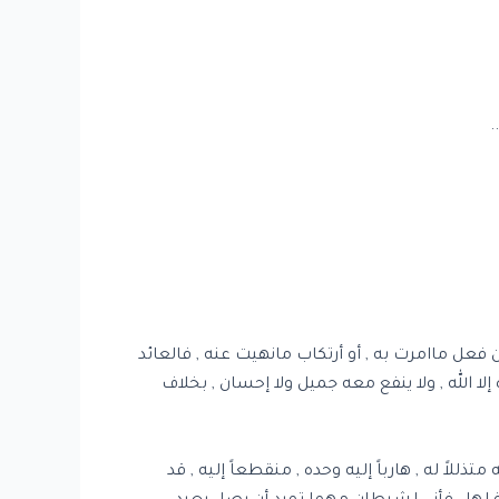
فعل ماامرت به , أو أرتكاب مانهيت عنه , فالعائد
ا الله , ولا ينفع معه جميل ولا إحسان , بخلاف
لاً له , هارباً إليه وحده , منقطعاً إليه , قد