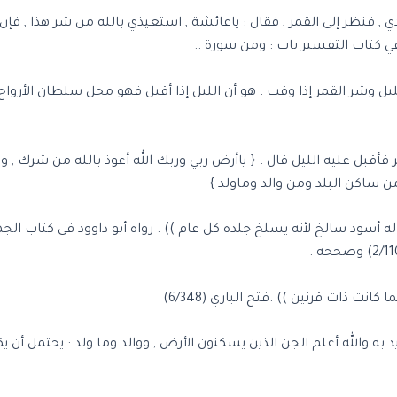
ئشة _رضي الله عنها_ قالت : { أخذ النبي  بيدي , فنظر إلى القمر , فقال : ياعائشة , استعيذي بال
ليل وشر القمر إذا وقب . هو أن الليل إذا أقبل فهو محل سلطان الأرواح
ه بن عمر قال : كان رسول الله  إذا سافر فأقبل عليه الليل قال : { ياأرض ربي وربك الله أع
ن ساكن البلد ومن والد وماولد }
ه أسود سالخ لأنه يسلخ جلده كل عام )) . رواه أبو داوود في كتاب الجهاد
ت ذات قرنين )) .فتح الباري (6/348)
يريد به والله أعلم الجن الذين يسكنون الأرض , ووالد وما ولد : يحتمل 