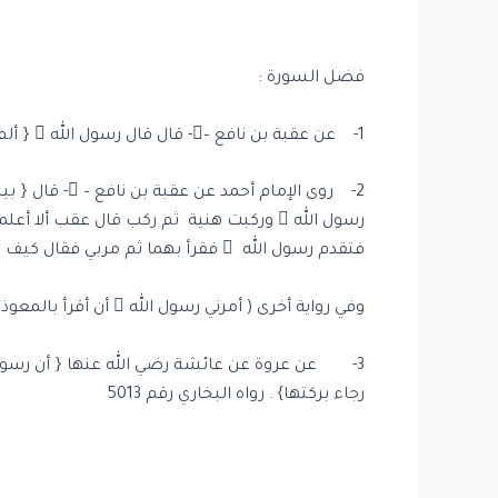
فضل السورة :
1- عن عقبة بن نافع –- قال قال رسول الله  { ألم تر آيات أنزلت هذه الليلة لم ير مثلهن قط قل أعوذ برب الفلق وقل أعوذ برب الناس}.. رواه مسلم رقم:114
رسول الله  وركبت هنية ثم ركب قال عقب أ
فتقدم رسول الله  فقرأ بهما ثم مربي فقال كيف رأيت يا عقب أقرأ بهما كلما نمت وكلما قمت } . رواه الإمام أحمد4144 ,والنسائي رقم:1253 ,وأبو داوود رقم 1426
وفي رواية أخرى ( أمرني رسول الله  أن أقرأ بالمعوذات في دبر كل صلاة ) . رواه أبو داوود رقم 1523 , والترمذي 2903
رجاء بركتها} . رواه البخاري رقم 5013