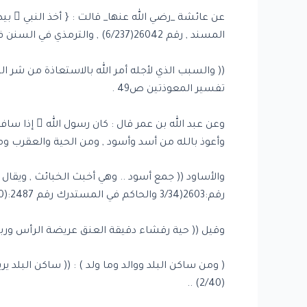
عن عا
المسند , رقم 26042(6/237) , والترمذي في السنن في كتاب التفسير باب : ومن سورة ..
(( والسبب الذي لأجله أمر الله بالاستعاذة من شر ال
تفسير المعوذتين ص49 .
وعن عبد الل
وأعوذ بالله من أسد وأسود , ومن الحية والعقرب وم
والأساود (( جمع أسود .. وهي أخبث الخبائث , ويقال ل
رقم:2603(3/34 والحاكم في المستدرك رقم 2487:(2/110) وصححه .
وقيل (( حية رقشاء دقيقة العنق عريضة الرأس وربما كان
( ومن ساكن البلد ووالد وما ولد ) : (( ساكن البلد 
(2/40) ..