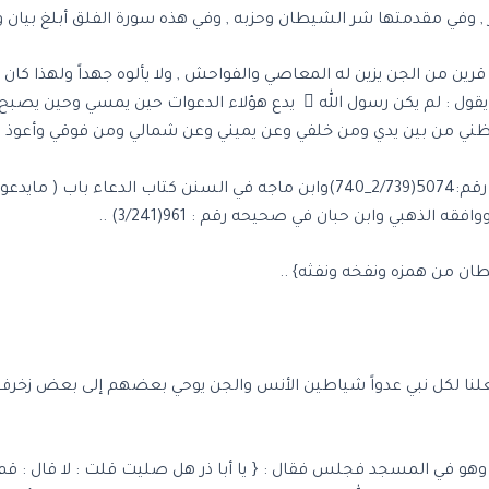
, وفي مقدمتها شر الشيطان وحزبه , وفي هذه سورة الفلق أبلغ بيان و
عليه من جميع الجهات كما في الحديث عن ابن عمر يقول : لم يكن رسول الله  ي
احفظني من بين يدي ومن خلفي وعن يميني وعن شمالي ومن فوقي وأعوذ ب
طان من همزه ونفخه ونفثه} ..
لنا لكل نبي عدواً شياطين الأنس والجن يوحي بعضهم إلى بعض زخرف 
ثبت في حديث أبي ذر _  _ قال : أتيت رسول الله  وهو في المسجد فجلس فقال : { يا أبا ذر هل 