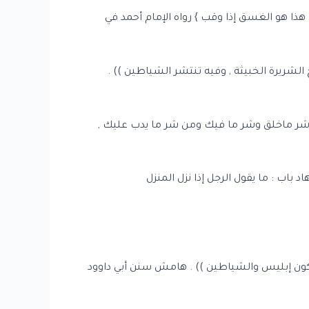
له من شر هذا , فإن هذا هو الغسق إذا وقب } رواه الإمام أحمد في
 الشريرة الخبيثة , وفيه تنتشر الشياطين )) .
وذ بالله من شرك , وشر ماخلق وشر ما فيك ومن شر ما يدب عليك ,
 باب : ما يقول الرجل إذا نزل المنزل
أن يكون إبليس والشياطين )) . هامش سنن أبي داوود