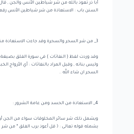
السنن باب : الاستعاذة من شر شياطين الأنس رقم : 07
3_ من شر السحر والسحرة وقد جاءت الاستعاذة منه في قوله تعالى:﴿ومن شر النفاثات في العقد﴾ .. وهن السواحر .
وليس بناته , وقيل المراد بالنفاثات : أي الأرواح الخ
السحر ان شاء الله ..
4_ الاستعاذة من الحسد ومن عامة الشرور :
ويشمل ذلك شر سائر المخلوقات سواء من الجن أو الأنس 
يشمله قوله تعالى : ﴿ قل أعوذ برب الفلق * من شر ماخ