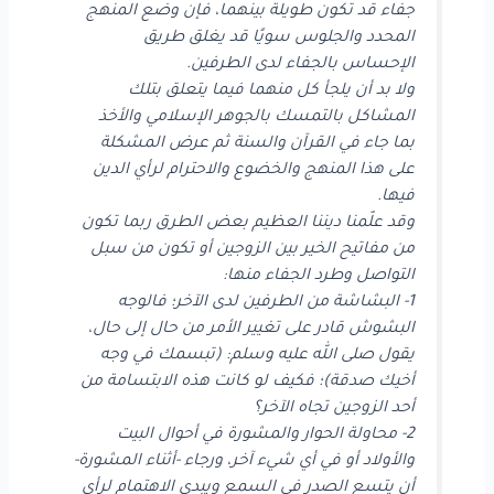
جفاء قد تكون طويلة بينهما، فإن وضع المنهج
المحدد والجلوس سويًا قد يغلق طريق
الإحساس بالجفاء لدى الطرفين.
ولا بد أن يلجأ كل منهما فيما يتعلق بتلك
المشاكل بالتمسك بالجوهر الإسلامي والأخذ
بما جاء في القرآن والسنة ثم عرض المشكلة
على هذا المنهج والخضوع والاحترام لرأي الدين
فيها.
وقد علّمنا ديننا العظيم بعض الطرق ربما تكون
من مفاتيح الخير بين الزوجين أو تكون من سبل
التواصل وطرد الجفاء منها:
1- البشاشة من الطرفين لدى الآخر؛ فالوجه
البشوش قادر على تغيير الأمر من حال إلى حال،
يقول صلى الله عليه وسلم: (تبسمك في وجه
أخيك صدقة)؛ فكيف لو كانت هذه الابتسامة من
أحد الزوجين تجاه الآخر؟
2- محاولة الحوار والمشورة في أحوال البيت
والأولاد أو في أي شيء آخر، ورجاء -أثناء المشورة-
أن يتسع الصدر في السمع ويبدي الاهتمام لرأي