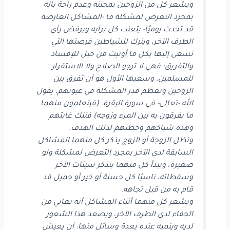
ويشعر كل من الزوجين بمحنته وعدم راحة باله
بمجرد التعرض لمشكلة ما -المشاكل العارضة
قد تحدث يوميًا- يتعنت كل برأيه ويرفض رأي
الطرف الآخر، ويترك للشياطين فرصتها التي
تسعى إليها بكل ما أوتيت من حيل للإفساد
والتفريق؛ فهي لا ترجو الصلاح ولا الاستقرار
للمسلمين، وسعيها الأول هو أن تفرق بين
الزوجين وتعظم قدر المشكلة في عيونهم، يقول
الله -تعالى- في سورة البقرة: (فيتعلمون منهما
ما يفرقون به بين المرء وزوجه) فتلك غايتهم
وهذه شباكهم وخطتهم لذلك الهدف.
وتظل الزوجة أو الزوج يذكر كل منهما المشاكل
السابقة لدى الآخر بمجرد التعرض لمشكلة ولو
صغيرة، ويبدأ كل منهما بتذكر سيئات الآخر
وسقطاته، ناسيًا كل حسنة أو خير أو جميل قد
قام به من قبل تجاهه.
ويشعر كل منهما أثناء المشاكل أنه يعاني من
الجفاء لدى الطرف الآخر، ويصعد هذا الشعور
لديه وينميه عنده بعدة وسائل منها: أن يعيش