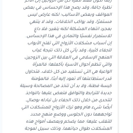
ربما تكون فعلاً نظرة كل من الزوجين إلى الآخر
نظرة جافة، وقد يصح هذا الإحساس في بعض
المواقف وبعض الأساليب؛ لكنه عارض ليس
مستمرًا، وقد يواكب الخلافات، وقد لا ينتهي
بمجرد انتهاء المشكلة لكنه يتغير؛ فلا داعٍ
للاستمرار نفسيًا والتمادي في هذا الإحساس.
إن أسباب مشكلات الأزواج التي تفتح الأبواب
للجفاء كثيرة، وقد يأتي كل ذلك نتيجة غياب
المنهج الإسلامي في العلاقة التي بين الزوجين،
والتي تنظم أحوال الأسرة بأكملها؛ فالمرأة
الواعية هي التي تستفيد من كل خلاف، فتحاول
قدر استطاعتها ألا تعود إليه أبدًا، فالمؤمنة
كيسة فطنة، ولا بد أن تتخذ من المصالحة وسيلة
جديدة للترابط والتوافق فتعض عليها بالنواجذ
لتتحدى من خلال ذلك الجفاء بل تبادله بوصال.
أيضًا شيء هام وهو ترك الأزواج للمشكلات التي
تواجههما دون الجلوس ووضع منهج محدد
للتغلب عليها؛ مما يضخم ويعصف أمواج هذه
المشكلات طوال حياتهما، وذلك سبيل لموجة