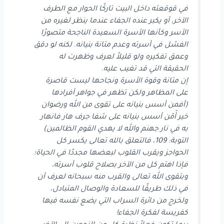
في قوقعته داخل البيت تاركًا الحوار مع الطرف
الآخر، أو يكبر عنده الجفاء عندما ينظر لغيره من
الأسر وكأنها الأسرة السعيدة الناجحة متصورًا
الفشل في أسرته وعدم متانة بنيانه. لكنه لو دقق
وعمق تفكيره ولو قليلاً لعرف وظهرت له
الحقيقة التي قد تغيب عليه.
إن متانة وقوة الأسرة ونجاحها ليست قاصرة
على المظاهر ولكن تظهر في جواهر أفرادها
(أفمن أسس بنيانه على تقوى من الله ورضوان
خير أّمّن أسس بنيانه على شفا جرف هار فانهار
به في نار جهنم والله لا يهدي القوم الظالمين)
التوبة: 109، فالتعلق بالله تعالى يكسر كل
الحواجز ويقرب القلوب لبعضها مجددًا في الحياة؛
فإذا اهتم كل من الآخر بصلاح قلوب أسرته،
وبتقوى الله تعالى والقرب منه سبحانه لعرف أن
في ذلك طريقًا للسعادة والوصال المتبادل،
ولخرج من دائرة السراب التي يضع نفسه فيها
كفريسة لفكرة الجفاء!