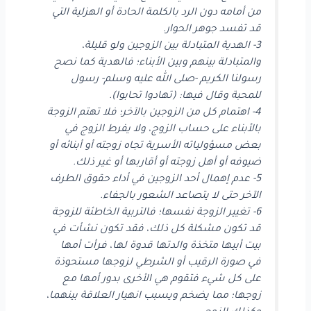
من أمامه دون الرد بالكلمة الحادة أو الهزلية التي
قد تفسد جوهر الحوار.
3- الهدية المتبادلة بين الزوجين ولو قليلة،
والمتبادلة بينهم وبين الأبناء؛ فالهدية كما نصح
رسولنا الكريم -صلى الله عليه وسلم- رسول
للمحبة وقال فيها: (تهادوا تحابوا).
4- اهتمام كل من الزوجين بالآخر؛ فلا تهتم الزوجة
بالأبناء على حساب الزوج، ولا يفرط الزوج في
بعض مسؤولياته الأسرية تجاه زوجته أو أبنائه أو
ضيوفه أو أهل زوجته أو أقاربها أو غير ذلك.
5- عدم إهمال أحد الزوجين في أداء حقوق الطرف
الآخر حتى لا يتصاعد الشعور بالجفاء.
6- تغيير الزوجة نفسها؛ فالتربية الخاطئة للزوجة
قد تكون مشكلة كل ذلك، فقد تكون نشأت في
بيت أبيها متخذة والدتها قدوة لها، فرأت أمها
في صورة الرقيب أو الشرطي لزوجها مستحوذة
على كل شيء فتقوم هي الأخرى بدور أمها مع
زوجها؛ مما يضخم ويسبب انهيار العلاقة بينهما،