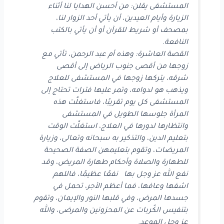
المستشفى يقلن: من أحسن الهدايا لنا أثناء
الزيارة وأيام العيدين، أن يأتي أحد الزوار لنا،
بمصحف أو شريط للقرآن أو أن يأتي بالكتب
النافعة.
القصة العاشرة: وهذه أم عبد الرحمن، تأتي مع
زوجها من أقصى جنوب الرياض إلى أقصى
شرقه، يتركها زوجها في المستشفى للعلاج
ويذهب هو لدوامه، وتمر عليها فترات تحتاج إلى
المستشفى كل يوم تقريبًا، فاستغلَّت هذه
المرأة جلوسها الطويل في المستشفى
وانتظارها لدورها في العلاج، استغلَّت الوقت
بتعليم الدين، والتذكير به سبحانه وتعالى، وزيارة
المريضات، وتقوم بتعليمهن الصفة الصحيحة
للطهارة والصلاة وأحكام طهارة المريض، وقد
نفع الله عز وجل بها نفعًا عظيمًا، فاللهم
اشفها وعافها، فما أعظم الأجر، تحمل في
جسدها المرض، وفي قلبها النور والإيمان، وتقوم
بتنفيس الكُربات عن المحزونين والمرضى، والله
عز وجل الموعد.