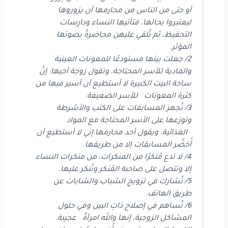
أو حتى من الناس من محارمها أن يزوروها
ليعتبروا بحالها، فتأتيها النساء ودارِسات
التحفيظ، ثم تُلقي عليهن محاضرةً بصوتها
المؤثر.
2/ جعلت بيتها مستودعًا للمعونات العينية
والمادية للأسر المحتاجة، وتقول زوجة أخيها: إنَّ
ساحة البيت الكبيرة لا أستطيع أن أسير فيها من
كثرة المعونات للأسر الضعيفة.
3/ تُجهز المسابقات على الكتب والأشرطة
وتوزعها على الأسر المحتاجة مع المواد
الغذائية، ويقول أحد محارمها:إني لا أستطيع أن
أُحَضِّر المسابقات إلا من طريقها.
4/ لا تدع مُنكرًا من المنكرات، من منكرات النساء
إلا وتتصل على صاحبة المُنكر وتُنكر عليها.
5/ تُشارك في تزويج الشباب والشابات عن
طريق الهاتف.
6/ تُساهم في إصلاح ذاتِ البين وفي حلول
المشاكل الزوجية، إنها والله امرأةٌ عجيبة.