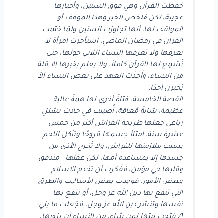
حَفِظت القرآن وهي فوق الستين، وأخبارها
عجيبة، لكن مُلخص الخبر وهذا الموقف أو
المواقف لها، أنها تجاوزت الستين ولمّا ختمت
القرآن في رمضان الماضي، استأجرت امرأة لا
تعرفها ولا تعرفها النساء اللاتي حولها، حتى
تُسَّمِع لها القرآن كاملاً، ولا يعلم بخبرها إلا قلة
من النساء، وأَخَذَت العهد على بعض النساء ألاّ
يُخبرن أحدًا.
القصة الخامسة: فتاةٌ أخرى لها همةٌ عالية
عظيمة، شابةٌ مُعاقة، أُصيبت في حادث بشللٍ
رباعي جعلها طريحة الفراش أكثر من خمس
عشرةَ سنة، امتلأ جسمها قروحًا وتآكل اللحم
بسبب ملازمتها للفراش، ولا تُخرج الأذى من
جسدها إلا بمساعدة أمها، لكن عقلها متدفق
وقلبها حي مؤمن، فَفَكرت أن تخدم الإسلام
ببعض الأمور، فوجدت بعض الأساليب والطرق
التي تنفع بها دين الله عز وجل، أو تنفع بها
نفسها وتنشر دين الله عز وجل، فجَعلت ما يلي:
1/ فتحت بيتها لمن شاء، من النساء أن يزورها،