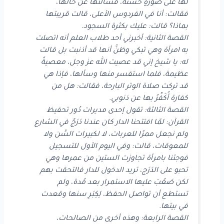
لها على صورةٍ حسنة، فسألتها عن حالها،
فقالت: أنا في الفردوس الأعلى، قالت قريبتها
بماذا؟ قالت: عليك بكثرة السجود.
القصة الثانية: أخبرني أحد طلاب العلم أنه اتصلت
به امرأة وهي تبكي وظنَّ أنها قد أذنبت بل قالت
له: يا شيخ إني قد عصيت الله عز وجل، معصيةً
عظيمة، فلما استفسر منها وسألها، فإذا هي
قد تركت صلاة الوتر البارحة، فقالت: هل من
كفارة أُكَفِّرُ بها عن ذنوبي.
القصة الثالثة: تقول إحدى مديرات دُور تحفيظ
القرآن: لمّا افتتحنا الدار كان عندنا دَرَجٌ في الشارع
ولم نجعل ممرًا للعربات، لا لكبيرات السِّن ولا
للمعوقات، قالت: وفي اليوم الأول للتسجيل
فوجئنا بامرأة تجاوزت الستين من عمرها وهي
تحبو على الدَرَج، تريد الدخول للدار فالتحقت بهم
لكن صَعُبَ عليها الاستمرار بعد مُدة، ولم
تستطع أن تواصل الحفظ، لِكِبَرِ سنها وقعدت
في بيتها.
القصة الرابعة: وهذه أخرى من الصالحات،