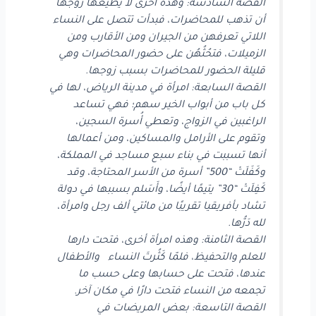
القصة السادسة: وهذه أُخرى لا يُطيعها زوجها
أن تذهب للمحاضرات، فبدأت تتصل على النساء
اللاتي تعرفهن من الجيران ومن الأقارب ومن
الزميلات، فتحُثُهُن على حضور المحاضرات وهي
قليلة الحضور للمحاضرات بسبب زوجها.
القصة السابعة: امرأة في مدينة الرياض، لها في
كل باب من أبواب الخير سهم؛ فهي تساعد
الراغبين في الزواج، وتعطي أُسرة السجين،
وتقوم على الأرامل والمساكين، ومن أعمالها
أنها تسببت في بناء سبع مساجد في المملكة،
وكَفَلَتْ “500” أسرة من الأسر المحتاجة، وقد
كَفِلَتْ “30” يتيمًا أيضًا، وأَسَلم بسببها في دولة
تشاد بأفريقيا تقريبًا من مائتي ألف رجل وامرأة،
لله دَرُّها.
القصة الثامنة: وهذه امرأة أخرى، فتحت دارها
للعلم والتحفيظ، فلمّا كَثُرتَ النساء والأطفال
عندها، فتحت على حسابها وعلى حسب ما
تجمعه من النساء فتحت دارًا في مكان آخر.
القصة التاسعة: بعض المريضات في