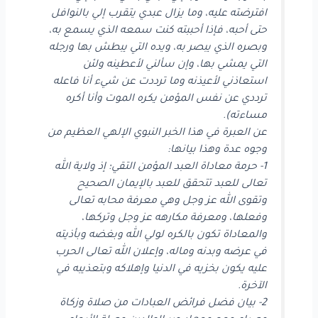
افترضته عليه، وما يزال عبدي يتقرب إلي بالنوافل
حتى أحبه، فإذا أحببته كنت سمعه الذي يسمع به،
وبصره الذي يبصر به، ويده التي يبطش بها ورجله
التي يمشي بها، وإن سألني لأعطينه ولئن
استعاذني لأعيذنه وما ترددت عن شيء أنا فاعله
ترددي عن نفس المؤمن يكره الموت وأنا أكره
مساءته).
عن العبرة في هذا الخبر النبوي الإلهي العظيم من
وجوه عدة وهذا بيانها:
1- حرمة معاداة العبد المؤمن التقي؛ إذ ولاية الله
تعالى للعبد تتحقق للعبد بالإيمان الصحيح
وتقوى الله عز وجل وهي معرفة محابه تعالى
وفعلها، ومعرفة مكارهه عز وجل وتركها،
والمعاداة تكون بالكره لولي الله وبغضه وبأذيته
في عرضه وبدنه وماله، وإعلان الله تعالى الحرب
عليه يكون بخزيه في الدنيا وإهلاكه وبتعذيبه في
الآخرة.
2- بيان فضل فرائض العبادات من صلاة وزكاة