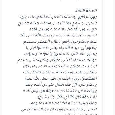
العظة الثالثة:
روى البخاري رحمه الله تعالى أنه لما وصلت جزية
البحرين وسمع بها الأنصار، وافقت صلاة الصبح
مع رسول الله صلى الله عليه وسلم، فلما
انصرف تعرضوا له، فتبسم رسول الله صلى الله
عليه وسلم حين رآهم، وقال: (أظنكم سمعتم
بقدوم أبي عبيدة أنه جاء بشيء) قالوا أجل يا
رسول الله، قال: (فأبشروا وأملوا ما يسركم،
فوَالله ما الفقر أخشى عليكم، ولكن أخشى عليكم
أن تبسط عليكم الدنيا كما بسط على من كان
قبلكم فتنافسوا كما تنافسوها وتهلككم كما
أهلكتهم)، وروى أيضًا أن النبي صلى الله عليه
وسلم قال: (إن هذا المال حلو من أخذه بحقه
ووضعه في حقه فنعم المعونة هو، ومن أخذه
بغير حقه كان كالذي يأكل ولا يشبع).
وهذا بيان هذه العظة نفعنا الله بها وهو:
1- بيان رغبة الإنسان وإن كان من الصالحين في