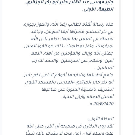
جابر موسى عبد القادر جابر أبو بكر الجزائري.
الطبعة: الأولى.
هذه رسالة تُقدَّم لطالب رضا الله، والفوز بجواره،
في دار السلام؛ فاقرأها أيها المؤمن، وجاهد
نفسك في العمل بما فيها؛ تظفر بإذن الله
بمرغوبك، وتفز بمطلوبك، ذلك هو الفوز المبين.
جعلني الله وإياك والمؤمنين من أهله. اللهم
آمين، وسلام على المرسلين، والحمد لله رب
العالمين.
جامع أحاديثها وشارحها أخوكم الداعي لكم بخير:
أبو بكر جابر الجزائري -المدرس بالمسجد النبوي
الشريف بالمدينة المنورة على صاحبها
أفضل الصلاة وأزكى التحية.
20/6/1420 ه.
العظة الأولى:
لقد روى البخاري في صحيحه أن النبي صلى الله
عليه وسلم قال: (من مات لا يشرك بالله شيئًا