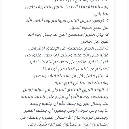
عطاء خيرًا وأوسع من الصبر).
وجه العظة بهذا الحديث النبوي الشريف يكون
بما يأتي:
1- كراهية سؤال الناس أموالهم وما آتاهم الله
من متاع الحياة الدنيا.
2- بيان الكرم المحمدي الذي لم يصل إليه أحد
غيره من الناس.
3- تجلي الكرم المحمدي في الإنفاق أولاً، وفي
قوله صلى الله عليه وسلم: (ما يكون عندي من
خير لا أدخره عنكم) بل أعطيكم أياه ولا أدخره
لغيركم من الناس قريبًا مني أو بعيدًا.
4- بيان فضل كل من الاستعفاف والصبر
والاستغناء عما في أيدي غيره.
5- الوعد النبوي الصادق المتجلي في قوله: (ومن
يستعفف يعفه الله) أي من يطلب العفة لنفسه
فلا يسأل غير ربه يعفه الله أي يكفيه ويسد
حاجته وفي قوله: (ومن يتصبر) أي يتكلف الصبر
ويتحمل مرارته فإن الله تعالى يصبره ويجعله من
الصابرين الذي لا يسألون غير الله شيئًا، وفي