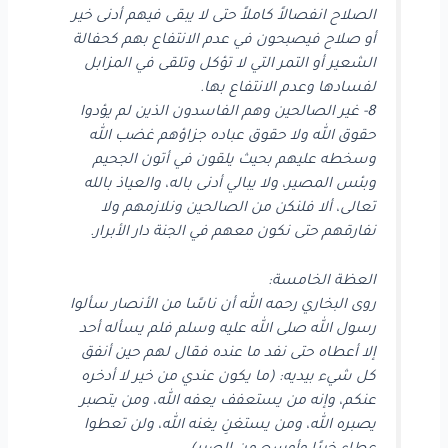
الصلاح انفصالاً كاملاً حتى لا يبقى فيهم أدنى خير
أو صلاح فيصبحون في عدم الانتفاع بهم كحفالة
الشعير أو التمر التي لا تؤكل وتلقى في المزابل
لفسادها وعدم الانتفاع بها.
8- غير الصالحين وهم الفاسدون الذين لم يؤدوا
حقوق الله ولا حقوق عباده جزاؤهم غضب الله
وسخطه عليهم بحيث يلقون في أتون الجحيم
وبئس المصير، ولا يبالي أدنى باله، والعياذ بالله
تعالى، ألا فلنكن من الصالحين ونلازمهم ولا
نفارقهم حتى نكون معهم في الجنة دار الأبرار.
العظة الخامسة:
روى البخاري رحمه الله أن ناسًا من الأنصار سألوا
رسول الله صلى الله عليه وسلم فلم يسأله أحد
إلا أعطاه حتى نفد ما عنده فقال لهم حين أنفق
كل شيء بيديه: (ما يكون عندي من خير لا أدخره
عنكم، وإنه من يستعفف يعفه الله، ومن يتصبر
يصبره الله، ومن يستغنِ يغنه الله، ولن تعطوا