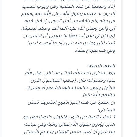
(3)، وحسبنا في هذه القضية وهي وجوب تسديد
الديون ما حبسه رسول الله صلى الله عليه وسلم
من ماله ولم ينفقه من أجل الديون، إذ قال فداه
أبي وأمي وصلى الله عليه ألف ألف وسلم تسليمًا:
(لو كان لي مثل أحد ذهبًا ما يسرني أن لا تمر على
ثلاث ليال وعندي منه شيء إلا ما أرصده لدين)
وفي هذا عبرة وعظة.
العبرة الرابعة:
روى البخاري رحمه الله تعالى عن النبي صلى الله
عليه وسلم أنه قال: (يذهب الصالحون الأول
فالأول ويبقى حالفه كحالفة الشعير أو التمر لا
يباليهم الله باله).
إن العبرة من هذه الخبر النبوي الشريف تتمثل
فيما يلي:
1- ذهاب الصالحين الأول فالأول، والصالحون هو
الذين يؤدون حقوق الله تعالى وافية وهي عبادته
بما شرع أن يُعبد به من الإيمان وصالح الأعمال