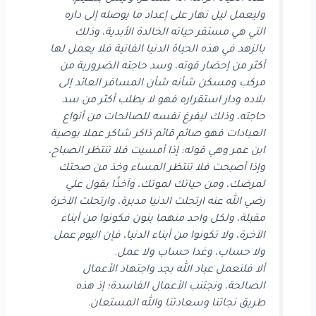
وليعمل ليل نهار على إعداد ما يوصله إلى داره
التي هي مستقر حياته الخالدة الأبدية، وذلك
بالزهد في هذه الحياة الدنيا الفانية فلا يعمل لها
أكثر من إحضار قوته، وسد حاجته الضرورية من
مركب ومسكن شأنه شأن المسافر العائد إلى
بلاده ودار استقراره فهو لا يطلب أكثر من سد
حاجته، وذلك ليفرغ نفسه للصالحات من أنواع
العبادات فهو صائم قائم ذاكر شاكر عملا بوصية
ابن عمر وهي قوله: إذا أمسيت فلا تنتظر الصباح،
وإذا أصبحت فلا تنتظر المساء وخذ من صحتك
لمرضك، ومن حياتك لموتك، وآخذًا بقول علي
رضي الله عنه ارتحلت الدنيا مدبرة، وارتحلت الآخرة
مقبلة، ولكل واحد منهما بنون فكونوا من أبناء
الآخرة، ولا تكونوا من أبناء الدنيا، فإن اليوم عمل
ولا حساب، وغدا حساب ولا عمل.
ألا فلنعمل عباد الله بجد واجتهاد الأعمال
الصالحة، ونجتنب الأعمال الفاسدة؛ إذ هذه
طريق نجاتنا وسعادتنا والله المستعان.