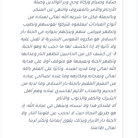
صلاة وصيام وزكاة وحج وبر الوالدين وصلة
الأرحام والأمر بالمعروف والنهي عن المنكر،
وبالجملة فكل ما شرعه الله تعالى لعباده من
أنواع العبادات ليعلموه فتزكوا نفوسهم وتطيب
وتطهر فيرضى عنهم وينزلهم بجواره في الجنة دار
السلام، هو مكروه للنفوس البشرية لا تقبل عليه
ولا تأتيه إلا إذا انكشف لها ما حجب به وهو الجنة.
3- إن كشف كل من الحاجبين لتظهر النار وعذابها
وتظهر الجنة ونعيمها هو متوقف أولا على هداية
الله تعالى وما قدره لعبده، وثانيًا على العلم بالله
تعالى وبمحابه ومكارهه وما عنده لصالحي عباده
من النعيم المقيم بالجنة دار السلام، وما لديه من
الجحيم والعذاب الأليم لفاسدي عباده وهم أهل
الشرك والكفر والذنوب والآثام.
ألا فلنذكر هذا ولا ننساه ونبتهل في عبادة الله، إذ
هو طريق النجاة حيث لا تحجب عن قلوبنا النار، ولا
الجنة دار الأبرار وبذلك يقوى إيماننا وتكثر لربنا
تعالى طاعتنا.