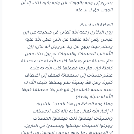
يسيء إلى وليه بالموت؛ لأن وليه يكره ذلك، إلا أن
الموت حق لا بد منه.
العظة السادسة:
روى البخاري رحمه الله تعالى في صحيحه عن ابن
عباس رضي الله عنهما عن النبي صلى الله عليه
وسلم فيما يروي عن ربه عز وجل أنه قال: (إن
الله كتب الحسنات والسيئات ثم بين ذلك فمن
همّ بحسنة فلم يعملها كتبها الله له عنده حسنة
كاملة فإن همّ بها فعملها كتب الله له عنده
عشر حسنات إلى سبعمائة ضعف إلى أضعاف
كثيرة، ومن همّ بسيئة فلم يعملها كتبها الله له
عنده حسنة كاملة فإن هو همّ بها فعملها كتبها
الله له سيئة واحدة).
وهذا وجه العظة من هذا الحديث الشريف:
1- إخبار الله تعالى عباده بأنه كتب الحسنات
والسيئات ليعملوا ذلك فيعملوا الحسنات
ويتركوا السيئات فيكملوا ويسعدوا في الدارين.
2- الحسنة هي ما يقوم به قلب المؤمن من اعتقاد