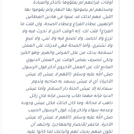
أوقات فراغهم لم يملؤوها بالذكر والعبادة
وصحتهم لم يصوموا بها النهار ولم يقوموا بها
الليل، فهم لذلك قد غبنوا في هاذين العطائين
الإلهيين عطاء الفراغ وعطاء الصحة، وإن قلت ما
الفراغ؟ قلت لك: إنه الوقت الذي لا تحرث فيه ولا
تزرع ولا تحصد، ولا تصنع فيه ولا تبني، ولا تبيع
ولا تشتري، وأما الصحة فهي قدرتك على العمل
لسلامة بدنك من علل المرض والهرم -وهو الكبر-
ولكي تنصرف بعض الوقت عن العمل الدنيوي
المانع لك عن العمل الأخروي أذكر قول الرسول
صلى الله عليه وسلم: (اللهم لا عيش إلا عيش
الآخرة)، أي لا عيش يسعد به صاحبه وتدوم
سعادته إلا عيش الجنة دار السلام، وأما عيش
الدنيا فإنه مهما طاب وحسن فإنه فانٍ زائل
ذاهب لا محالة، وما كان كذلك فكل عيش وجوده
وعدمه سواء واذكر وردِّد قول الرسول الحبيب
صلى الله عليه وسلم: (اللهم لا عيش إلا عيش
الأخرة، فاغفر للأنصار والمهاجر)، واجتهد أن
تكون منهم بحبك لهم واتباعك لما كانوا عليه.