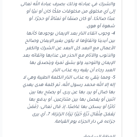
والشرك في عبادته وذلك بصرف عبادة الله تعالى
إلى أي مخلوق من مخلوقات ملكًا كان أو نبيًا أو
عبدًا صالحًا، أو كان صنمًا أو تمثالاً أو حجرًا، أو
شهوة أو هوى.
4- وجوب اتقاء النار بعد الإيمان بوجودها كأنها
بين أيدينا واتقاؤها لا يكون بغير الإيمان وصالح
الأعمال مع البعد كل البعد عن الشرك والكفر
والذنوب والآثام مع الحذر من عذابها واتقائه بعد
الإيمان والتوحيد ولو بشق تمرة ويتصدق بها
العبد رجاء أن يقيه ربه عذاب النار.
5- ومما يتقي به عذاب النار الكلمة الطيبة وهي لا
إله إلا الله محمد رسول الله، ثم كلمة هدى يهدي
بها ضال أو يرد بها عن ردى، أو يصلح بها بين
اثنين أو يفصل بها بين متنازعين، أو يدفع بها
ثائرًا أو يسكن بها غاضبًا، إذ قال تعالى: (فَمَنْ
يَعْمَلْ مِثْقَالَ ذَرَّةٍ خَيْرًا يَرَهُ) الزلزلة: 7، أي يرى
جزاءه في دار الجزاء يوم القيامة.