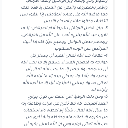
وصيام وحج وجهاد وبر الوالدين وصلة الأرحام،
والأمر بالمعروف والنهي عن المنكر، إذ هذه كلها
مما فرضه الله على عباده المؤمنين إذا بلغوا سن
التكليف وكانوا عقلاء أصحاء الأبدان.
3- بيان فضل النوافل بشرط أداء الفرائض؛ إذ ما
تقرب عبد الله بشيء أحب على الله من الفرائض،
ويعظم فضل النوافل ويصبح خيرًا كله إذا أديت
الفرائض على الوجه المطلوب.
4- علامة حب الله تعالى للعبد أن يسخر كل
جوارحه له فيصبح العبد لا يسمع إلا ما يحب الله
أن يسمعه، ولا يبصر إلا ما يحب الله تعالى أن
يبصره ولا يأخذ ولا يعطي بيده إلا ما أراده الله
تعالى له، ولا يمشي ذاهبًا ولا آيبًا إلا ما أحبه الله
وأراده له.
5- ومن ذلك الولاية التي تجلت في كون جوارح
العبد أصبحت لله فلا تخرج عن مراده وطاعته إنه
ما سأل الله تعالى شيئًا إلا أعطاه ولا استعاذه
من مكروه إلا أعاذه منه وحفظه وآية أخرى من
حب الله تعالى لوليه وهي أن الله تعالى يكره أن