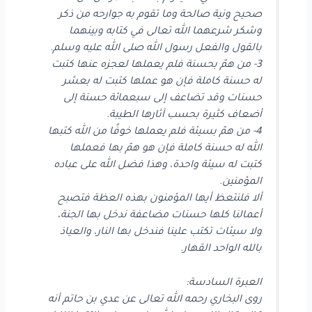
صحيح ونية صالحة وما تقوم به جوارحه من ذكر
وشكر شرعهما الله تعالى في كتابه وبينهما
بالقول والفعل رسول الله صلى الله عليه وسلم.
3- من همّ بحسنة فلم يعملها لعجزه عنها كتبت
له حسنة كاملة فإن هو عملها كتبت له بعشر
حسنات وقد تضاعف إلى سبعمائة حسنة إلى
أضعاف كثيرة بحسب آثارها الطيبة.
4- من همّ بسيئة فلم يعملها خوفًا من الله كتبها
الله له حسنة كاملة فإن هو همّ بها فعملها
كتبت له سيئة واحدة، وهذا فضل الله على عباده
المؤمنين.
ألا فلنتعظ أيها المؤمنون بهذه العظة فتصبح
أعمالنا كلها حسنات مضاعفة ندخل بها الجنة،
ولا سيئات تكتب علينا فندخل بها النار، والعياذ
بالله الواحد القهار.
العبرة السادسة:
روى البخاري رحمه الله تعالى عن عدي بن حاتم أنه