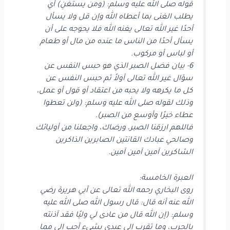
قوله صلى الله عليه وسلم: (ومن يستغنِ) أي
يطلب الغنى بما أعطاه الله وإن قل ولا يسأل
أحدًا غير الله تعالى يغنه الله فلا يحوجه على أن
يسأل أحدًا من الناس ما عنده من مال أو طعام
أو لباس أو مركوب.
6- بيان فضل الصبر الذي هو حبس النفس عن
سؤال غير الله تعالى أولاً ثم حبس النفس عن
كل ما يكرهه ولا يحبه من اعتقاد أو قول أو عمل،
وذلك لقوله صلى الله عليه وسلم: (ولن تعطوا
عطاء خيرًا وأوسع من الصبر).
فاللهم ارزقنا الصبر، ورضاك، واجعلنا من أوليائك
وصالحي عبادك القانتين الصابرين الذاكرين
الشاكرين آمين آمين آمين.
العبرة الخامسة:
روى البخاري رحمه الله تعالى عن أبي هريرة رضي
الله عنه أنه قال: قال رسول الله صلى الله عليه
وسلم: (إن الله قال من عادى لي وليًا فقد آذنته
بالحرب، وما تقرب إلي عبدي بشيء أحب إلي مما