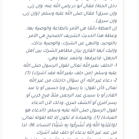
دخل الجنة) فقال أبو ذر رضي الله عنه: وإن زنى،
وإن سرق؟ فقال صلى الله عليه وسلم: (وإن زنى،
وإن سرق).
إن العظة دائمًا هي الأمر بالطاعة والوصية بها،
وعظة هذا الحديث الشريف الصحيح هي الأمر
بالتوحيد، والنهي عن الشرك، والوصية بذلك،
وإليك أيها القارئ بيان مظاهر الشرك بين أهل
الجهل؛ فاعرفها، وابتعد عنها وهي:
1- الحلف بغير الله تعالى لقول الرسول صلى الله
عليه وسلم: (من حلف بغير الله فقد أشرك) (1).
2- دعاء غير الله: أي سؤال حاجتك من غير الله
تعالى كأن تقول: يا رسول ويا حسين أو يا عبد
القادر أو يا سيدي عبد الرحمن مثلاً فرج كربي أو
يسر أمري أو أكشف ضري، وذلك لأن الدعاء
لقول الرسول صلى الله عليه وسلم: (الدعاء هو
العبادة) (1)، والعبادة لا تكون إلا لله لقوله تعالى:
(وَاعْبُدُوا اللَّهَ وَلا تُشْرِكُوا بِهِ شَيْئًا) النساء: 36؛ لذا
من عبد غير الله بدعاء أو حلف فقد أشرك.