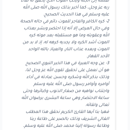
نفسه إلى الجنة ويحب الموت الذي يحقق له لقاء
ربه عز وجل، كما أخبر بذلك رسول الله صلى الله
عليه وسلم في هذا الحديث الصحيح.
2- كره الكافر والفاجر للموت دائم في حاله الصحة
وفي حال المرض إلا أنه إذا احتضر وبشر بعذاب
الله وعقوبته وما هو مستقبله بعد موته كره
الموت أشد الكره ولا يجديه كرهه له، إذ لا بد من
الموت وبعده عذاب النار، والعياذ بالله الواحد
الأحد القهار.
3- عن وجه العبرة في هذا الخبر النبوي الصحيح
هو أن نعمل على تحقيق تقوى الله عز وجل لنا،
وذلك بذكر الله وشكره وحسن عبادته في أداء
أوامره وأوامر رسول صلى الله عليه وسلم
واجتناب نواهيه من صغار الذنوب وكبائرها وحتى
ساعة الاحتضار وهي ساعة البشرى برضوان الله
تعالى ولقائه.
فهيا بنا أيها القارئ الكريم نحقق هذا المطلب
الغالي الشريف وذلك بالصبر على طاعة ربنا
وطاعة رسوله إلينا محمد صلى الله عليه وسلم،