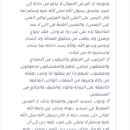
وتنوعه؛ إذ كم من الأموال لا يخلو من حاجة إلى
غيره، وصدق رسول الله صلى الله عليه وسلم لما
قال (ليس على الغني كثرة العرض وكلن الغنى
غنى النفس)، والنفس الغنية هي التي لا يمد
صاحبها يده على غير ربه عز وجل، فقد يجوع
ويعرى ولا يطلب من مخلوق طعامًا ولا كساء
ويصبر ويدعو الله، والله يسد حاجته بما يشاء
وتسخيره له من عباده.
2- الترغيب في الإنفاق والترهيب من الامتناع،
والمنفقون مرضي عنهم والممسكون مذمومون،
ومغضوب عليهم إذا لم ينفقوا ما وجبت نفقته
من زكاة وغيرها من النفقات الواجب إنفاقها
كالنفقة على الزوجة والولد والضيف والجائع من
المسلمين.
3- وجوب تسديد الديون والعناية بذلك إذ المدين
المفرط في تسديد ديونه يحجب عن رحمة الله
تعالى حتى يسدد دينه إذ كان رسول الله صلى الله
عليه وسلم لا يصلي على ميت عليه دين إلى أن
وُجد له مال فكان يسدد دين الميت ويصلي عليه