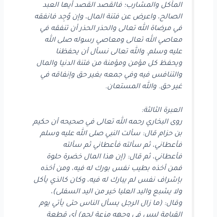
المآكل والمشارب؛ فالقصد القصد أيها العبد
الصالح، واعرض عن فتنة المال، وإن وُجِد فانفقه
في مرضاة الله تعالى والحذر الحذر أن تنفقه في
معاصي الله تعالى ومعاصي رسوله صلى الله
عليه وسلم. والله تعالى نسأل أن يحفظنا
ويحفظ كل مؤمن ومؤمنة من فتنة الدنيا والمال
والتنافس فيه وفي جمعه بغير حق وإنفاقه في
غير حق. والله المستعان.
العبرة الثالثة:
روى البخاري رحمه الله تعالى في صحيحه أن حكيم
بن حزام قال: سألت النبي صلى الله عليه وسلم
فأعطاني، ثم سألته فأعطاني ثم سألته
فأعطاني، ثم قال: (إن هذا المال خضرة حلوة
فمن أخذه بطيب نفس بورك له فيه، ومن أخذه
بإشراف نفس لم يبارك له فيه، وكان كالذي يأكل
ولا يشبع واليد العليا خير من اليد السفلى)،
وقال: (ما زال الرجل يسأل الناس حتى يأتي يوم
القيامة ليس في وجهه مزعة لحم) أي قطعة