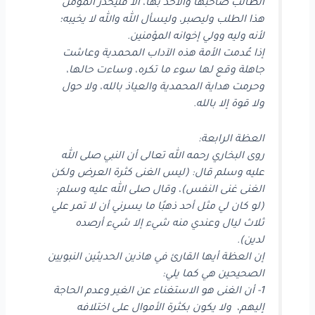
الطالب صاحبها والآخذ بها، ألا فليحذر المؤمن
هذا الطلب وليصبر، وليسأل الله والله لا يخيبه؛
لأنه وليه وولي إخوانه المؤمنين.
إذا عُدمت الأمة هذه الآداب المحمدية وعاشت
جاهلة وقع لها سوء ما تكره، وساءت حالها،
وحرمت هداية المحمدية والعياذ بالله، ولا حول
ولا قوة إلا بالله.
العظة الرابعة:
روى البخاري رحمه الله تعالى أن النبي صلى الله
عليه وسلم قال: (ليس الغنى كثرة العرض ولكن
الغنى غنى النفس)، وقال صلى الله عليه وسلم:
(لو كان لي مثل أحد ذهبًا ما يسرني أن لا تمر علي
ثلاث ليال وعندي منه شيء إلا شيء أرصده
لدين).
إن العظة أيها القارئ في هاذين الحديثين النبويين
الصحيحين هي كما يلي:
1- أن الغنى هو الاستغناء عن الغير وعدم الحاجة
إليهم، ولا يكون بكثرة الأموال على اختلافه