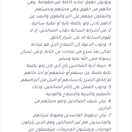
ويؤدون حقوق عباده كاملة غير منقوصة، وهي
مالهم من حقوق وهي محبتهم ونصرتهم
والتعاون معهم على البر والتقوى والبعد عن
أذاهم بأدنى ولو بكلمة نائبة أو نظرة ساخرة.
2- من أشراط الساعة ذهاب الصالحين؛ إذ لا
تقوم الساعة إلا على شرار الخلق.
3- وجوب الدعوة إلى الصلاح الذي هو عبادته
تعالى بما شرع من عبادات في كتابه، وعلى لسان
رسوله صلى الله عليه وسلم.
4- حرمة أذية الصالحين بأي أذى كان ولو بكلمة
نائبة فضلاً عن سبهم أو شتمهم أو أخذ مالهم
أو إلحاق الضرر بأجسادهم أو النيل من أعراضهم.
5- وجوب العمل على إكثار الصالحين، وذلك
بالتعليم والتربية والإصلاح والتوجيه.
6- بيان شرف الصالحين وعلو منزلتهم في
الدارين.
7- بيان سقوط الفاسدين وهبوط منزلتهم،
والفاسدون هم غير الصالحين وهم الذين يتركون
الواجبات ويغشون المحرمات فينفصلون عن