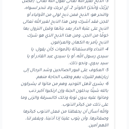
3- الذبح لغير الله تعالى لقول الله تعالى: (فَصَلِّ
لِرَبِّكَ وَانْحَرْ) الكوثر: 2، أي لربك ولا تنحر لسواه،
والنحر هو: الذبح فمن ذبح لولي من الأولياء أو
للجن فقد أشرك ومن هذا الذبح لغير الله تعالى
الذبح على عتبة الدار بعد بنائها وقبل النزول بها
خوفًا من الجن، ومن هذا الذبح الذي هو شرك
الذبح يأمر به الكهان والعرافون.
4- النداء والاستغاثة بالأموات كأن يقول: يا
سيدي رسول الله، أو يا سيدي عبد القادر أو يا
سيد بدوي، ونحو ذلك.
5- العكوف على قبور الصالحين وشد الرحال إلى
زيارتهم للتبرك بهم وطلب الحاجة منهم.
6- بشرى لأهل التوحيد وهم من ماتوا لا يشركون
بالله شيئًا يدخلون الجنة وإن ارتكبوا أكبر ذنب
وماتوا عليه بدون توبة وذلك كالسرقة والزنى وما
على ذلك من كبائر الذنوب.
والله أسأل أن يحفظنا من فعل الذنوب كبائرها
وصغائرها، وأن يتوب علينا إذا أذنبنا، ويغفر لنا،
اللهم آمين.