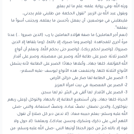
ورثه الله -وفي رواية: علمه- علم ما لم يعلمٍ.
ويقول عبد الله بن الزبير: “تقول الحكمة: من طلبني فلم يجدني،
فليطلبني في موضعين: أن يعمل بأحسن ما يعلمه، ويجتنب أسوأ ما
يعلمه”.
(نعم أجر العاملين) ما صفة هؤلاء العاملين يا رب: (الذين صبروا …) عدنا
مرةً أخرى للمجاهدة: (واصبر وما صبرك إلا بالله)، (وما يلقاها إلا الذين
صبروا)، (واصبر لحكم ربك)، (واصبر حتى يحكم الله)، ونعلم أن أنواع
الصبر ثلاثة: صبر على طاعة الله، وصبر عن معصيته، وصبر على أقدار
الله المؤلمة، كلها جهاد، وأعلاها جهادًا: الصبر على الطاعة؛ لأنه يشمل
الأنواع الثلاثة كلها، واجتمعت هذه الأنواع ليوسف -عليه السلام-:
1- الصبر على الطاعة لما صار على خزائن الأرض.
2- الصبر عن المعصية: في بيت امرأة العزيز.
3- الصبر على الأقدار: لما ألقي في البئر، ثم لما سجن.
الحياة كلها جهاد، ولن أستطيع الطاعة إلا بالجهاد والتوكل (وعلى ربهم
يتوكلون)، والدين نصفان: نصفٌ عبادة، ونصفٌ استعانة، والنبي -صلى
الله عليه وسلم- يعلم حبيبه معاذ: (لا تدعن دبر كل صلاةٍ أن تقول:
اللهم أعني على ذكرك وشكرك وحسن عبادك)، ويعلمنا: (لا حول ولا
قوة إلا بالله كنزٌ من كنوز الجنة) أوتيها النبي -صلى الله عليه وسلم- من