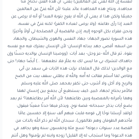
لنفسه إن الله لغني عن العالمين) يعني: أن هذه الفتن تحتاج منا
مجاهدة، ونتاج هذه المجاهدة عائد علينا؛ لأن الله غنيٌّ عن العالمين
جميعًا ولكن هذا لا يعني أن الله لا يفرح بتوبة العبد! أو أنه لا يرضى عن
العبد إذا رأى طاعته: (ولا يرضى لعباده الكفر)؛ لكنه غنيٌّ في نفسه،
ونحن فقراء بكل الوجوه إليه، إذن فالقضية أن المصلحة لي أولاً وأخيرًا.
هذه السورة تصور الجهاد؛ جهاد النفس والهوى والشيطان، والجهاد
من اسمه: أقصى جهد يبذله الإنسان؛ لأن الإنسان يعترك فيه مع نفسه
بقوة، ثم قال الله -عز وجل- بعد آيات: (ووصينا الإنسان بوالديه حسنًا وإن
جاهداك لتشرك بي ما ليس لك به علمٌ فلا تطعهما …) أيضًا جهاد! حتى
مع الوالدين؛ لذلك قال العلماء: نزلت هذه الآيات في سعد بن أبي
وقاص لما أسلم فقالت له أُمه: والله لا يظلني سقف بيت من الضح
والريح ولا آكل ولا أشرب حتى تكفر بمحمد صلى الله عليه وسلم.
فالأمر يحتاج لجهاد كبير، كيف يستطيع أن يجمع بين إحسانٍ لهما
وهما يأمرانه بالمعصية وبين طاعتهما؛ لأن الله أمر بطاعتهما؟ ثم بعد
بضع آيات يذكر -سبحانه- قصة نوح، ويذكر فيها حدثًا معينًا فيقول:
(ولقد أرسلنا نوحًا إلى قومه فلبث فيهم ألف سنةٍ إلا خمسين عامًا
فأخذهم الطوفان وهم ظالمون)، سبحان الله لم ذكر الله بالذات من
القصة عدد سنوات دعوته؟ تسع مئة وخمسون سنة وهو يجاهد في
هذه الدعوة! وما استجاب له إلا القليل! زوجه وابنه لم يؤمنوا! وهل أنتم