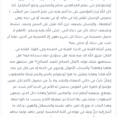
(ولنبلونكم حتى نعلم المجاهدين منكم والصابرين ونبلو أخباركم)، (ما
كان الله لِيذرَ المؤمنين على ما أنتم عليه حتى يَميزَ الخبيثَ من الطيِّب…)
يتعرض الإنسان للفتن إما في ماله، أو في نفسه، أو في دينه -وهي
أعظمها-، والإنسان يضعف؛ ترى أنك تقبل على السنن وتبعد، تنشط
وتضعف؛ لذلك كان من دعاء النبي -صلى الله عليه وسلم-: (اللهم لا
تجعل مصيبتنا في ديننا) كل شيءٍ يهون إلا المصيبة في الدين، فإما أن
تثبت على دينك أو تتخلى عنه!
ومن أمثلة الفتنة في الدنيا: الفتنة في الصحة وفي القوة، الفتنة في
المال؛ فرزق الله لك فيه فتنة: هل ستؤدي حقه سبحانه فيه؟ هل
سينطبق عليك قوله: (المال الصالح للعبد الصالح)؟ هل ستنفق منه
هاهنا وهاهنا؟ وأصحاب الأموال يؤخرون في الجنة إلا من قال من عباد
الله هكذا وهكذا وقليل ما هم! (ونبلوكم بالشر والخير فتنة) فالمطلوب
إيمانٌ ثابتٌ في حالتي النعماء والبلاء، ولا بدَّ من حصول الألم لكل نفسٍ
مؤمنةٍ أو كافرة؛ لكن المؤمن يحصل له الألم في الدنيا أكثر شدة، ثم
ينقطع، ويعقبه أعظم لذة، والعكس للكافر! وهكذا حال الذين يتبعون
الشهوات؛ فيتلذذون بها ابتداءً ثم تعقبها الآلام بحسب ما نالوا منها،
وهذا الثبات لا يقع إلا لمن جاهد نفسه والشيطانَ والهوى؛ وذلك ما
أشار إليه جلَّ وعلا في قوله في الآية الخامسة: (ومن جاهد فإنما يجاهد