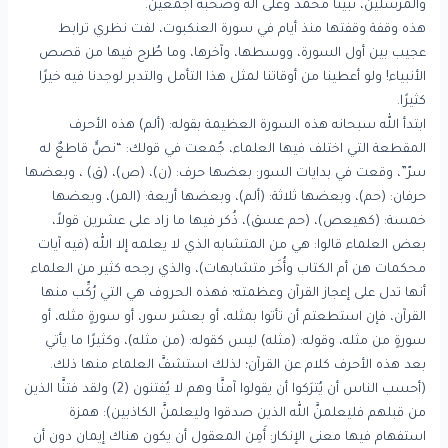
والمرسلين، نبينا محمد وعلى آله وصحبه أجمعين.
هذه وقفة وقفتها منذ أيام في سورة العنكبوت، لفت نظري ترابط
عجيب بين أول السورة، ووسطها، وآخرها، وما طُرح فيها من قصص
الأنبياء! ولو أعطينا من أوقاتنا لمثل هذا التأمل والتدبر لوجدنا فيه خيرًا
كثيرًا.
ابتدأ الله سبحانه هذه السورة العظيمة بقوله: (ألم) هذه الأحرف
المقطعة التي اختلف فيها العلماء، جُمعت في قولك: “نصٌّ قاطعٌ له
سرّ”، وقعت في بدايات السور: بعضها حرف: (ن)، (ص)، (ق) ، وبعضها
حرفان: (حم)، وبعضها ثلاثة: (ألم)، وبعضها أربعة: (المر)، وبعضها
خمسة: (كهيعص)، (حم عسق)، ذُكر فيها ما زاد على عشرين قولاً،
بعض العلماء قالوا: هي من المتشابه الذي لا يعلمه إلا الله (فيه آيات
محكمات هن أم الكتاب وأُخَر متشابهات)، والذي رجحه كثير من العلماء
أنها تدل على إعجاز القرآن وعظمته؛ فهذه الحروف هي التي رُكِّب منها
القرآن، فإن استطعتم أن تأتوا بمثله، أو بعشر سور، أو سورةٍ مثله، أو
سورةٍ من مثله، وقوله: (مثله) ليس كقوله: (من مثله)، وكثيرًا ما يأتي
بعد هذه الأحرف كلام عن القرآن؛ لذلك استشفَّ العلماء منها ذلك.
(أحسب الناس أن يُترَكوا أن يقولوا آمنَّا وهم لا يُفتنون (2) ولقد فتنَّا الذين
من قبلهم فليعلمنَّ الله الذين صدقوا وليعلمنَّ الكاذبين): همزة
استفهام فيها معنى الإنكار: أَمِن المعقول أن يكون هناك إيمان دون أن