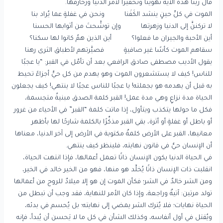
قال ربنا هذه الآية تهوينًا وتحقيرًا لأمر الدنيا وزخارفها.
الموت في كلِّ حينٍ ينشد الكَفَنا ونحن في غفلةٍ عما يُراد بنا
لا تركننَّ إلى الدنيا وزهرتها وإن توشَّحتَ من أثوابها الحسنا
أين الأحبة والجيران ما فعلوا؟ أين الذين همُ كانوا لها سكنا؟
سقاهم الموت كأسًا غير صافيةٍ فصيَّرتهم لأطباق الثرى رهنا
يقول الأديب مصطفى صادق الرافعي بعد أن تأمّل في القبر: “يا عجبًا
للناس! كيف لا يستشعرون الموت وهو يهدم من كل حيٍّ أجزاءً تحيط
به قبل أن يهدمه هو بجملته! يا عجبًا للناس عجبًا لا ينتهي! كيف يجعلون
الحياة مدة نزاعٍ وهي مدة عمل! القبر كلمة الصدق مبنيةُ متجسمة،
فكل ما حولها يتكذب ويتأول، إذا ماتت كلمة “القبر” في الأحياء من غرور
أو باطل أو غفلةٍ أو أثرة، بقي القبر مذكِّرًا بالكلمة شارحًا لها بأظهر
معانيها، القبر على الأرض كلمةٌ مكتوبة في الأرض إلى آخر الدنيا، معناها
أن الإنسان حيٌّ في قانون نهايته، فلينظر كيف ينتهي.
في الحياة الدنيا يكون الإنسان ذاتًا تعمل أعمالها، فإذا انتهت الحياة،
انقلبت ذات الإنسان ذاتًا يُخلَّد هو منها، فهو من الخير خالد في الخير،
ومن الشر خالدٌ في الشر؛ فكأن الموت إن هو إلا ميلادٌ للروح من أعمالها
تولد مرتين: آتيةٌ وراجعة، وإذا كان الأمر للنهاية، فقد وجب أن تبطل من
الحياة نهايات؛ فلا يُترك الشر يمضي إلى نهايته؛ بل يُحسم في بدئه،
ويُقتل في أول أنفاسه، وكذلك الشأن في كل ما لا يَحسن أن يُبدأ، فإنه