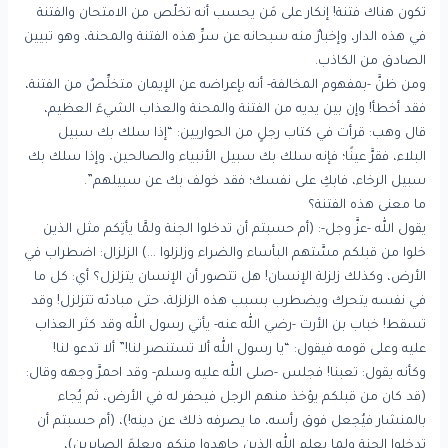
تكون هناك فتنة! إنكار على مَن يحسب أنه تخلّص من الامتحان والفتنة
في هذه الدار، وإخبارٌ منه سبحانه عن سرِّ هذه الفتنة والمحنة، وهو تبيين
الصادق من الكاذب.
ومن ظنَّ -بمفهوم المخالفة- أنه بإعراضه عن الإيمان متخلِّصٌ من الفتنة،
فقد أخطأ! وإن بين يديه من الفتنة والمحنة والعذاب الشيءَ العظيم،
قال وهب: قرأت في كتاب رجلٍ من الحواريين: “إذا سلك بك سبيل
البلاء، فقرَّ عينًا؛ فإنه سلك بك سبيل الأنبياء والصالحين، وإذا سلك بك
سبيل الرخاء، فابكِ على نفسك؛ فقد خولف بك عن سبيلهم”.
ما معنى هذه الفتنة؟
يقول الله -عزَّ وجل-: (أم حسبتم أن تدخلوا الجنة ولمَّا يأتِكم مثل الذين
خلوا من قبلكم مسَّتهم البأساء والضراء وزلزلوا …) الزلزال: اضطراب في
الأرض، وكذلك زلزلة الإنسان! هل تتصور أن الإنسان يتزلزل؟ أي: كل ما
في نفسه يتحرك ويضطرب بسبب هذه الزلزلة، حتى مبادئه تتزلزل! وقد
تسقط! خباب بن الأرت -رضي الله عنه- يأتي رسول الله وقد كثر العذاب
عليه وعلى قومه فيقول: “يا رسول الله ألا تستنصر لنا!” ألا تدعو لنا!
وكأنه يقول: تعبنا! فجلس -صلى الله عليه وسلم- وقد احمرَّ وجهه وقال:
(قد كان من قبلكم يؤخذ منهم الرجل فيحفر له في الأرض، ثم يُجاء
بالمنشار فيُجعل فوق رأسه، ما يصرفه ذلك عن دينه!)، (أم حسبتم أن
تدخلوا الجنة ولما يعلمِ الله الذين جاهدوا منكم ويعلمَ الصابرين)،