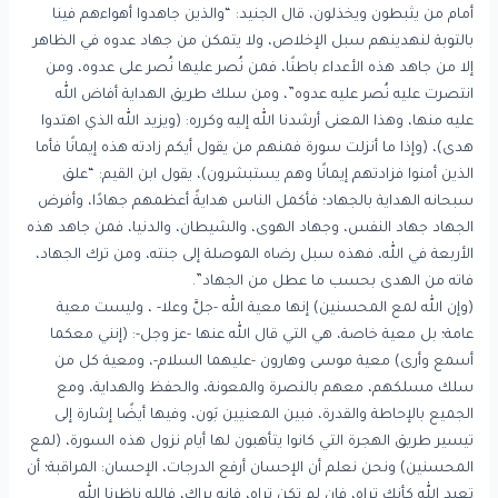
أمام من يثبطون ويخذلون، قال الجنيد: “والذين جاهدوا أهواءهم فينا
بالتوبة لنهدينهم سبل الإخلاص، ولا يتمكن من جهاد عدوه في الظاهر
إلا من جاهد هذه الأعداء باطنًا، فمن نُصر عليها نُصر على عدوه، ومن
انتصرت عليه نُصر عليه عدوه”، ومن سلك طريق الهداية أفاض الله
عليه منها، وهذا المعنى أرشدنا الله إليه وكرره: (ويزيد الله الذي اهتدوا
هدى)، (وإذا ما أنزلت سورة فمنهم من يقول أيكم زادته هذه إيمانًا فأما
الذين أمنوا فزادتهم إيمانًا وهم يستبشرون)، يقول ابن القيم: “علق
سبحانه الهداية بالجهاد؛ فأكمل الناس هدايةً أعظمهم جهادًا، وأفرض
الجهاد جهاد النفس، وجهاد الهوى، والشيطان، والدنيا، فمن جاهد هذه
الأربعة في الله، فهذه سبل رضاه الموصلة إلى جنته، ومن ترك الجهاد،
فاته من الهدى بحسب ما عطل من الجهاد”.
(وإن الله لمع المحسنين) إنها معية الله -جلَّ وعلا- ، وليست معية
عامة؛ بل معية خاصة، هي التي قال الله عنها -عز وجل-: (إنني معكما
أسمع وأرى) معية موسى وهارون -عليهما السلام-، ومعية كل من
سلك مسلكهم، معهم بالنصرة والمعونة، والحفظ والهداية، ومع
الجميع بالإحاطة والقدرة، فبين المعنيين بَون، وفيها أيضًا إشارة إلى
تيسير طريق الهجرة التي كانوا يتأهبون لها أيام نزول هذه السورة، (لمع
المحسنين) ونحن نعلم أن الإحسان أرفع الدرجات، الإحسان: المراقبة؛ أن
تعبد الله كأنك تراه، فإن لم تكن تراه، فإنه يراك، فالله ناظرنا الله