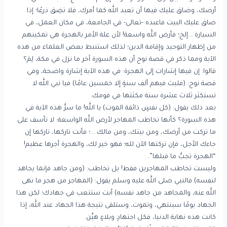
أرضك، وضاق عليك فيها أن تعبد الله كما أمرك، فلا تضِق ذرعًا؛ إذا
ضاق عليك البيت فاعبده -تعالى- في الجامعة، في مكان العمل، في
السيارة …إلخ؛ فأرض الله واسعة! لأن علة الأمر بالهجرة هي تمكينهم
من إظهار التوحيد وإقامة الدين؛ لذلك استنبط بعض العلماء من هذه
الآية ومما ذكر في قصة نوح أن هذه السورة آخر ما نزل في مكة، لِمَ؟
قالوا: إن فيها إشارات إلى الهجرة: في هذه الآية إشارة واضحة، وفي
قصة نوح: (فلبث فيهم ألف سنةٍ إلا خمسين عامًا) فيا نبي الله لا
تستكثر ثلاث عشرة سنة مكثتها في قومك.
بعد ذلك يقول: (كل نفسٍ ذائقة الموت) يا الله! ما سرُّ هذه الآية في
هذه السورة؟ كأنها تخاطب المهاجر لأرض الله الواسعة: لا تأسف على
ما تركت من أرضك، ومن بيتك، ومن مالك …؛ فأنت تاركها، تاركها إن
جاءك الأجل، فإن تركتها الآن لله؛ فهو خير لك، والهجرة أجرها عظيم!
“الهجرة تجبُّ ما قبلها”.
وليست تخاطب المهاجرين فقط! بل تخاطب: (ومن جاهد فإنما يجاهد
لنفسه) فالنبي صلى الله عليه وسلم يقول: (المهاجر من هجر ما نهى
الله عنه، والمجاهد من جاهد نفسه) أنت ستتعب في جهادك؛ لكن هذا
الجهاد يومًا سينتهي، وتموت، وستلقى نتيجة هذا الجهاد عند الله، إذا
كانت هذه نهاية الدنيا، فكل اجتهادٍ وبلاءٍ هيِّن.