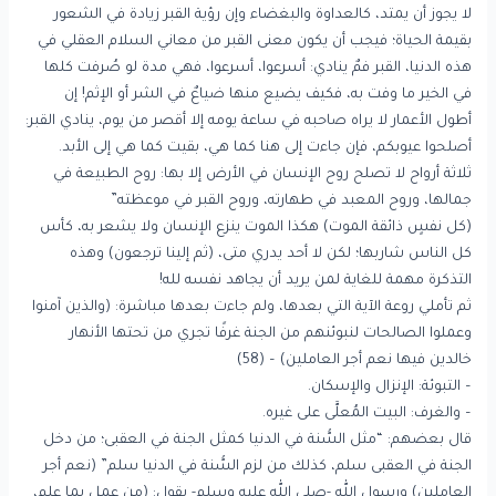
لا يجوز أن يمتد، كالعداوة والبغضاء وإن رؤية القبر زيادة في الشعور
بقيمة الحياة؛ فيجب أن يكون معنى القبر من معاني السلام العقلي في
هذه الدنيا، القبر فمٌ ينادي: أسرعوا، أسرعوا، فهي مدة لو صُرفت كلها
في الخير ما وفت به، فكيف يضيع منها ضياعٌ في الشر أو الإثم! إن
أطول الأعمار لا يراه صاحبه في ساعة يومه إلا أقصر من يوم، ينادي القبر:
أصلحوا عيوبكم، فإن جاءت إلى هنا كما هي، بقيت كما هي إلى الأبد.
ثلاثة أرواح لا تصلح روح الإنسان في الأرض إلا بها: روح الطبيعة في
جمالها، وروح المعبد في طهارته، وروح القبر في موعظته”
(كل نفسٍ ذائقة الموت) هكذا الموت ينزع الإنسان ولا يشعر به، كأس
كل الناس شاربها؛ لكن لا أحد يدري متى، (ثم إلينا ترجعون) وهذه
التذكرة مهمة للغاية لمن يريد أن يجاهد نفسه لله!
ثم تأملي روعة الآية التي بعدها، ولم جاءت بعدها مباشرة: (والذين آمنوا
وعملوا الصالحات لنبوئنهم من الجنة غرفًا تجري من تحتها الأنهار
خالدين فيها نعم أجر العاملين) – (58)
– التبوئة: الإنزال والإسكان.
– والغرف: البيت المُعلَّى على غيره.
قال بعضهم: “مثل السُّنة في الدنيا كمثل الجنة في العقبى؛ من دخل
الجنة في العقبى سلم، كذلك من لزم السُّنة في الدنيا سلم” (نعم أجر
العاملين) ورسول الله -صلى الله عليه وسلم- يقول: (من عمل بما علم،