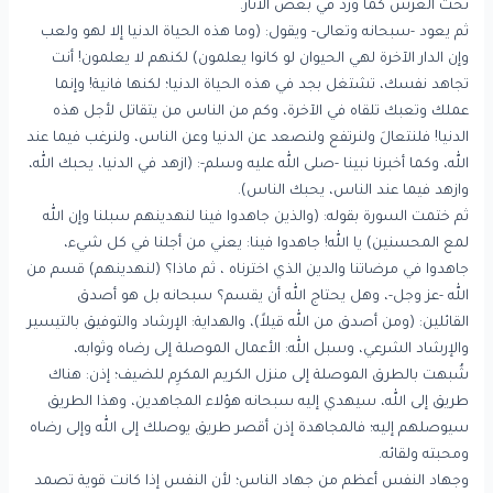
تحت العرش كما ورد في بعض الآثار.
ثم يعود -سبحانه وتعالى- ويقول: (وما هذه الحياة الدنيا إلا لهو ولعب
وإن الدار الآخرة لهي الحيوان لو كانوا يعلمون) لكنهم لا يعلمون! أنت
تجاهد نفسك، تشتغل بجد في هذه الحياة الدنيا؛ لكنها فانية! وإنما
عملك وتعبك تلقاه في الآخرة، وكم من الناس من يتقاتل لأجل هذه
الدنيا! فلنتعالَ ولنرتفع ولنصعد عن الدنيا وعن الناس، ولنرغب فيما عند
الله، وكما أخبرنا نبينا -صلى الله عليه وسلم-: (ازهد في الدنيا، يحبك الله،
وازهد فيما عند الناس، يحبك الناس).
ثم ختمت السورة بقوله: (والذين جاهدوا فينا لنهدينهم سبلنا وإن الله
لمع المحسنين) يا الله! جاهدوا فينا: يعني من أجلنا في كل شيء،
جاهدوا في مرضاتنا والدين الذي اخترناه ، ثم ماذا؟ (لنهدينهم) قسم من
الله -عز وجل-، وهل يحتاج الله أن يقسم؟ سبحانه بل هو أصدق
القائلين: (ومن أصدق من الله قيلاً)، والهداية: الإرشاد والتوفيق بالتيسير
والإرشاد الشرعي، وسبل الله: الأعمال الموصلة إلى رضاه وثوابه،
شُبهت بالطرق الموصلة إلى منزل الكريم المكرِم للضيف؛ إذن: هناك
طريق إلى الله، سيهدي إليه سبحانه هؤلاء المجاهدين، وهذا الطريق
سيوصلهم إليه؛ فالمجاهدة إذن أقصر طريق يوصلك إلى الله وإلى رضاه
ومحبته ولقائه.
وجهاد النفس أعظم من جهاد الناس؛ لأن النفس إذا كانت قوية تصمد