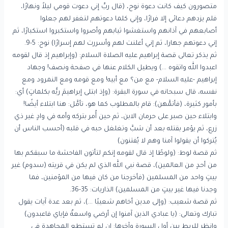
متصورون كيف كانت دعوة نوح، (قال ربِّ إني دعوت قومي ليلاً ونهارًا،
فلم يزدهم دعائي إلا فرارًا، وإني كلما دعوتهم لتغفر لهم جعلوا
أصابعهم في آذانهم واستغشوا ثيابهم وأصروا واستكبروا استكبارًا، ثم
إني دعوتهم جهارا، ثم إني أعلنت لهم وأسررت لهم إسرارًا) نوح: 5-9.
ثم يذكر تعالى قصة إبراهيم عليه الصلاة السلام: (وإبراهيم إذ قال لقومه
اعبدوا الله واتقوه …) ويطيل الكلام عنها في صفحة ونصف! وجهاد
إبراهيم -عليه السلام- مع من؟ مع أبيه! ومع قومه ومع النمرود ومع
نفسه، قال سبحانه في سورة البقرة: (وإذ ابتلى إبراهيمَ ربُّه بكلماتٍ) أي:
بأمور كثيرة، (فأتمَّهن): قام بالمطلوب كما هو، تأمَّل: هنا ابتلاء أيضًا!
وابتلاء حين صبر على حرمان الابن، ثم حين أُمر بتركه وأمه في وادٍ غير ذي
زرع، ثم يؤمر بقتله بعد أن شبَّ وتغلغل حبه في قلبه (أحسب الناس أن
يُتركوا أن يقولوا آمنا وهم لا يُفتنون)
ثم قصة لوط: (ولوطًا إذ قال لقومه إنكم لتأتون الفاحشة ما سبقكم بها
من أحدٍ من العالمين)، قصة نبي الله الذي لم يكن في قريته (سدوم) غير
بيتٍ واحد من المسلمين (فأخرجنا من كان فيها من المؤمنين، فما
وجدنا فيها غير بيتٍ من المسلمين) الذاريات: 35-36.
ثم قصة شعيب: (وإلى مدين أخاهم شعيبًا …)، ثم بعد عدة آيات يقول
تبارك وتعالى: (يا عبادي الذين آمنوا إن أرضي واسعةٌ فإياي فاعبدون)
وانظر للربط بين أول السورة وآخرها: إن لم تستطع المجاهدة في