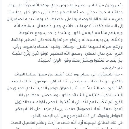
يأس وحزن من الناس، ومن فرط حرص جدي -رحمه الله- خوفًا على زرعه
وماشيته، خرجت جدتي بصبيّها الصغير وذهبت إلى مكان خال، وجلست
وهي مستقبلة القبلة وصغيرها على فخذيها، قد رفعت يديه الصغيرتين
إلى السماء وأخذت تدعو بقلب خاشع، وعين دامعة أن يسقيهم الله
ويغيثهم مما هم فيه من الكرب والشدة والجدب، ومع خشوعها
وتذلّلها بين يديه سبحانه؛ وارتفاع صوتها بالبكاء؛ بكى الصغير لبكائها،
وارتفع صوته لنحيبها! لتتنزل الرحمات، وتتلبد السماء بالغيوم، ويأتي
الفرج الذي طال انتظاره، وصدق الله العظيم: (وَهُوَ الَّذِي يُنَزِّلُ الْغَيْثَ
مِنْ بَعْدِ مَا قَنَطُوا وَيَنشُرُ رَحْمَتَهُ وَهُوَ الْوَلِيُّ الْحَمِيدُ).
ه.ق.-الرياض.
– من المسؤول: في صباح يوم كنت أرشف من معين مجلتنا الفوائد
والمتع، مرت لحظات يسيرة حتى شد انتباهي موضوع الغلاف للعدد
43 “الفرج بعد الشدة” حيث أثار العنوان كوامن الذكريات لدي كغيري من
البشر، تذكرت كثيرًا من الشدائد والكرب وما حصل بعدها من آيات
الفرج، ثم تذكّرت نعم الله التي لا تُعَدُّ ولا تحصى لقوله سبحانه (وإن
تعدوا نعمة الله لا تحصوها) حمدت ربي، ثم عزمت على كتابة بعض
الخواطر والفوائد في ذات الموضوع من باب الإدلاء بالدلو.
في تلك الدقائق الجميلة أراد الله خلاف ما أردت وهاكم تفاصيل الحدث