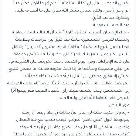
يخبرني أنه وهب المال لي أما أنا، فتلعثمت ولم أدرِ ما أقول فكأنّ جبلاً
انزاح عن رأسي، ولهج لساني بشكر الله تعالى على ما أنعم به علينا،
وشكرت صاحب الدَّينِ.
عبد الرحيم-السعودية.
– جزاء الإحسان: أصيبت “بفشل كلوي” -نسأل الله السلامة والعافية
والشفاء لمرضى المسلمين- عانت منه كثيرًا بين مراجعات وعلاجات
فطلبت من يتبرع لها بكلية “بمكافأة قدرها عشرون ألف ريال” وتناقل
الناس الخبر ومن بينهن تلك المرأة التي حضرت للمستشفى موافقة
على كافة الإجراءات، وفي اليوم المحدد دخلت المريضة على المتبرعة فإذا
هي تبكي فتعجبت وسألتها ما إذا كانت مكرهة فقالت: ما دفعني للتبرع
بكليتي إلا فقري وحاجتي إلى المال ثم أجهشت بالبكاء فهدأتها
المريضة، وقالت: المال لكِ ولا أريد منكِ شيئًا، وبعد أيام جاءت المريضة
إلى المستشفى وعند الكشف عليها رأى الأطباء العجب فلم يجدوا أثرًا
للمرض فقد شفاها الله تعالى ولله الحمد.
ه.ق.-الرياض.
– إنه ولي حميد: حكت لي جدتي عن بدايات زواجها وبعد أن رزقت
بمولودها الأول “عمي ناصر” تعرضوا لجدب شديد مع قلة الأمطار،
ونضوب المياه في الآبار؛ حتى جف الضرع وكاد الزرع أن يهلك، وقد
أقيمت صلاة الاستسقاء ولأكثر من مرة دون أن يمطروا! وفي لحظة