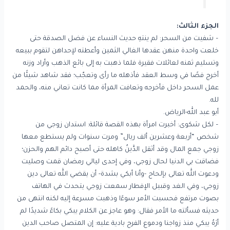
الجزء الثالث:
– شفيت من السحر: لم ينتهِ حديث النساء عن فضل الصدقة حتى
خلعت واحدة منهن عقدها الغالي الثمين وأعطته لإحداهن لتقوم ببيعه
وتسليم ثمنه لعائلات فقيرة فلما ذهبت به إلى بائع الذهب وأراد وزنه
أخرج فصًا في وسط العقد فأذهله ما رأى وتعجّب؛ فقد شاهد شيئًا من
عمل السحر داخل فأخرجه وتعافت المرأة مما كانت تعاني منه، والحمد
لله.
أبو عبد الله-الرياض.
– لكل شكوى: أخبرت امرأة بهذه القصة قائلة: استدان زوجي من
شخص “أربعة وعشرين ألف ريال” ومرت سنوات ولم يستطع معها
زوجي جمع المال وقد أثقل الدَّينُ كاهله حتى أصبح دائم الهم والحزن؛
فضاقت بي الدنيا لحال زوجي، وفي إحدى ليالي رمضان قمت وصليت
ودعوت الله تعالى بإلحاح -وأنا أبكي بشدة- أن يقضي الله تعالى دين
زوجي، وفي الغد وقبيل الإفطار سمعت زوجي يتحدث في الهاتف
بصوت مرتفع فحسبت الأمر سوءًا وذهبت مسرعة إليه لكنه انتهى من
حديثه فسألته ما الأمر فقال: وهو عاجز عن الكلام يبكي بكاءً شديدًا لم
أرَهُ يبكي منذ زواجنا ودموع الفرح بادية عليه: إن المتصل صاحب الدين