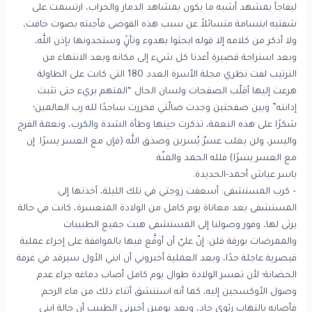
ليفاجأ بمشهد أشبه ما يكون بمشاهد الدمار والخراب، ارتسمت على
شفتيه ابتسامة متسائلاً عن سبب هذه الفوضى فأجبته بصوت خافت،
ولا أذكر من كلامه إلا قوله ابحثوا بهدوء وتأنًٍ وستجدونها بإذن الله،
وبعد استراحة قصيرة أعدنا كل شيء إلى مكانه وبعد الانتهاء من
الترتيب لفت نظري مجلة الأسرة العدد 180 التي كانت على الطاولة
هرعت إليها أقلّب الصفحات ولسان الحال “المتهم بريء حتى تثبت
إدانته” وبين صفحتين وجدت ضالّتي فخررت ساجدًا لله رب العالمين؛
شكرًا على هذه النعمة، تذكرت حينها وطأة الشدة والكرب، ونعمة الفرج
واليسر، ولن يغلب عسرٌ يُسرين وصدق الله (فإن مع العسر يسرًا. إن
مع العسر يسرًا) فلله الحمد والمنّة.
ياسر عياش أحمد-الحديدة.
– كرب المستشفى: أسعفت زوجتي في تلك الليلة، أخذتها إلى
المستشفى بعد معاناة يوم كامل من الولادة المتعسرة، كانت في حالة
يرثى لها، وفور وصولنا إلى المستشفى هبت جميع الطبيبات
والممرضات بورقة قلن: إنّ عليّ أن أوقَّع فيها بالموافقة على إجراء عملية
قيصرية عاجلة جدًا، وبعد العملية أخبروني أن ابني الأول سيرقد في غرفة
الحضانة؛ لأن تعسر الولادة طوال يوم كامل أصاب دماغه جراء عدم
وصول الأوكسجين إليه، كما أنه استنشق أثناء ذلك من ماء الرحم
فأصابه بالتهاب رئوي حاد، وبعد يومين أخبرني الطبيب أن حالة ابني