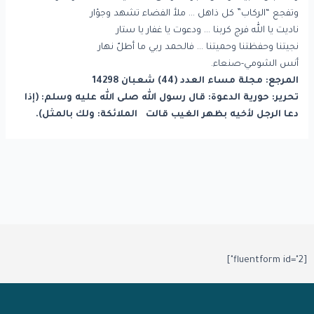
وتفجع “الركاب” كل ذاهل … ملأ الفضاء تشهد وجؤار
ناديت يا الله فرج كربنا … ودعوت يا غفار يا ستار
نجيتنا وحفظتنا وحميتنا … فالحمد ربي ما أطلّ نهار
أنس الشومي-صنعاء.
المرجع: مجلة مساء العدد (44) شعبان 14298
تحرير: حورية الدعوة: قال رسول الله صلى الله عليه وسلم: (إذا
دعا الرجل لأخيه بظهر الغيب قالت الملائكة: ولك بالمثل).
[fluentform id="2"]