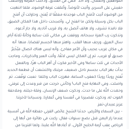
الموظفين والعمال، ولا أحد معي في الفندق، ودخلت الغرفة ووضعت
حقيبتي على السرير، وأتيت لأتوضأ، وأغلقت غرفة الوضوء، فلما انتهيت
من الوضوء أتيت لأفتح الباب فوجدته مغلقًا لا يُفتح، وحاولت أن أفتح
الباب بكل وسيلة ولكن ما انفتح لي، وأصبحت داخل هذا المكان الضيق،
فلا نافذة تشرف، ولا هاتف أتصل به، ولا قريب أناديه، ولا جار أدعوه،
وتذكرت رب العزة سبحانه، ووقفت في مكاني ثلث ساعة وكأنهُ ثلاثة أيام،
سال العرق، ورجف منها القلب، واهتز منها الجسم لقضايا، منها: أنه
في مكان غريب عجيب وأن الأمر مفاجئ، وأنه ليس هناك اتصال فيُخْبَرُ
صديق أو قريب، ثم إن المكان ليس لائقًا، وأتت العبر والذكريات، وماجت
الأحداث في ثلث ساعة! وفي الأخير فكرت أن أهز الباب هزًا، وبالفعل
بدأت بهز الباب بجسم ناحل ضعيف، مرتبك واكتشفت أن قطعة الحديد
تُفتح رويدًا رويدًا كعقرب الساعة، فهززت الباب وكلما تعبت توقّفت، ثم
واصلت، وفي النهاية فتح الباب! وكأنني خرجت من قبر وعدت إلى غرفتي،
وحمدت الله على ما حدث، وذكرت ضعف الإنسان، وقلة حيلته، وملاحقة
الموت له، وذكرت تقصيرنا في أنفسنا وفي أعمارنا، ونسياننا لآخرتنا.
عزيز عبيدان-تعز.
– بين السماء والأرض: حدثنا الشيخ عائض القرني حفظه الله في أمسية
عندما زار اليمن قبل بضع سنوات فقال: ركبت في طائرة من أبها إلى
الرياض عقب أزمة الخليج الأولى، لا أعادها الله علينا، ولما اقتربنا من