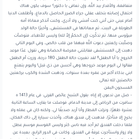
متفاقمة، والأقدار بيد الله، وإن تعافى يا دكتور؟ سوف يكون هناك
احتمال إصابته بتخلف عقلي جراء الضرر الحاصل بالدماغ، وأظلمت الدنيا
أمام عيني حتى أنني كنت أمشي ولا أدري، وكنت أتذكر معاناة أمه
الطويلة في البيت، ثم معاناتها في المستشفى، وأخيرًا حالة الولد
ميؤوس منها، ثم تذكّرت (إن الحكمُ إلاّ لله) وليس للأطباء، فتوضأت
وصلّيت ركعتين دعوت الله فيهما من قلب خالص، وفي اليوم الثاني
ذهبت إلى المستشفى فقابلتني ممرضة الحضانة وهي تقول: غدًا موعد
الخروج يا أبا الطفل!! لقد تغيرت حالة الطفل 180 درجة، وزرت أم الطفل
فقالوا لي اليوم موعد خروجها وهي أحسن من ذي قبل! واليوم يتمتع
ابني بذكاء أكبر من عمره بعدة سنوات، وذهبت الشدة والكرب بركعتين
خالصتين لله تعالى.
المسجون-اليمن.
– ضل من تدعون إلا إياه: يقول الشيخ عائض القرني: في عام 1413 ه
سافرت من الرياض إلى مدينة الدمام، فوصلت ما يقارب الساعة الثانية
عشرة ظهرًا، ونزلت المطار وأنا أريد صديقًا لي، ولكنه كان في عمله ولا
يخرج إلا متأخرًا، فذهبت إلى فندق هناك، وأخذت سيارة إلى ذاك المكان،
فلما دخلت الفندق لم أجد فيه ناس كثر وليس الموسم موسم عطل
ولا زوار واستأجرت غرفةً في الفندق، وكانت في الدور الرابع، بعيدة عن