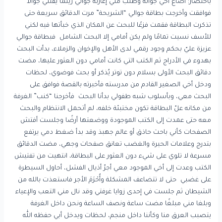
باختصار: أضاع أخي جواله وطلب مني إعارته جوالي ريثما يقتني جوالاً
فوافقت وأخرجت بطاقة جوالي “الشريحة” مرت الدقائق سريعة حتى
تذكرت البطاقة فقمت فزعًا للبحث عن المكان الذي خبأتها فيه لكني
للأسف نسيت تمامًا ولم يكن أمامي إلا البحث الشامل فبطاقة جوالي
عزيزة عليّ بحكم وجود رقمي لدى الأهل والإخوان والزملاء، بدأت البحث
بهدوء في الأدراج ثم الكتب التي كانت أمامي دون العثور عليها، مضت
دقائق البحث الأولى بسلام دون توتر يُذكر أو بحث فوضوي، لحظات
ودخل أخي الصغير القادم من مدرسته فأخبرته بالقصة فوافق على
البحث معي، وبأسلوب شبه طفولي بدأنا البحث فأخرجنا “كنب” الغرفة
من مكانه علّ البطاقة تكون مختبئة خلفه، لم أتحمل الانتظام والبحث
معه حتى عمدت إلى الكتب الموجودة ووضعتها أرضًا وجلست أفتش
الصفحات كأني باحث حاذق أو عالم جهبذ وقد بدأ ضغط دمي يرتفع
بتدرج وعلامات الحيرة والغضب تعانق صفحات وجهي، مضت الدقائق
مسرعة لا تلوي على شيء دون العثور على البطاقة، انتهيت من تفتيش
الكتب وعدت إلى أخي الموجود معي أجرّ أذيال الفشل، أحاول السيطرة
على غضبي حتى لا تتضاعف المشكلة وأُحْرَمَ الأجر فاستعذت بالله من
الشيطان ثم جلست في إحدى زوايا غرفتي وقد نال مني التعب والإعياء
وبلغا مني مبلغًا مضت ساعة ونصف الساعة ونحن داخل الغرفة
يتصبب العرق منا وكأننا داخل منجم، لحظات ويدخل أبي حفظه الله