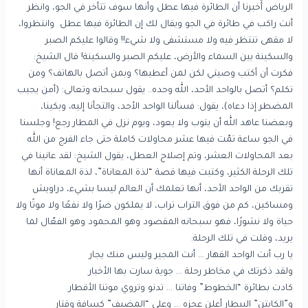
الرياض أُخبرنا أن الطائرة فيها عطل وأنها سوف تتأخر في الجو، وانظر
أنت راكب في طائرة في الجو ويقال لك إن الطائرة فيها عطل وانتظروا،
لا مقهى تنتظر فيه ولا مستشفى ولا شيء!! وقالوا عليكم الصبر
والسكينة بين السماء والأرض، عليكم الصبر والسكينة! قال الشيخ:
فكرت أن أكتب وصيتي لكن لمن أعطيها؟ وبمن أتصل بالهاتف؟ ومن
تكلم؟ أتصل بالواحد الأحد، الله وحده.. يقول سبحانه وتعالى: (أمن يجيب
المضطر إذا دعاه)، يقول: فسألنا الواحد الأحد، والتجأنا إليه، وبكينا،
وبعضنا عاهد الله أن يتوب ولا يعود، ويوم نزل في المطار رجع! وجلسنا
في الجو ساعة تمّت فيها عشر محاولات كاملة حتى جاء الفرج من الله
بعد المحاولات العشر، وتم إصلاح العطل، يقول الشيخ: لقد عانينا في
تلك الرحلة الكثير، وكتبت فيها قصة “لذة المعاناة”، لذة المعاناة أنها
تقربك من الواحد الأحد، أنها تعلمك أن العالم ليسا بشيء، دراويش
ومساكين، كم من فوق التراب تراب، لا يملكون ضرًا ولا نفعًا ولا موتًا ولا
حياة ولا نشورًا، فهو سبحانه المقصود وهو المحمود وهو الفعّال لما
يريد، وقلت في تلك الرحلة:
يا رب أنت الواحد القهار … أنت المجير وليس منك يجار
ولقد ذكرتك في مخاطر رحلة … جوية سارت بها الأخبار
كادت بطائرة “الخطوط” وفاتنا … تدنو وتروي موتنا الأقطار
و”الكابتن” البيطار أعلن عجزه … وعلى “المضيف” كسافة وقتار