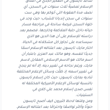
ساعد تايسون في التفكير الجدي في اعتناق
الإسلام تمضيةُ ثلاث سنوات في السجن، أي
نصف مدة العقوبة التي حُوكم بها وهي ست
سنوات في سجن إنديانا للشباب؛ حيث وجد في
خلوة السجن فرصة سانحة في مراجعة مسار
حياته داخل حلبة الملاكمة وخارجها، فصمم بعد
دراسته للإسلام على أن هذا الدين هو الذي
سيساعده على تجاوز كل مشكلاته في الحياة.
اختار مايك تايسون بعد اعتناقه الإسلام اسمًا
جديدًا لنفسه، وهو مالك عبد العزيز، باعتبار أن
اسم مالك هو الاسم الإسلامي المقابل لاسم
مايك، ورغم نجاحه في تغيير دينه، إلا أنه لم ينجح
في تغيير اسمه؛ إذ ظلَّت وسائل الإعلام المختلفة
تناديه بمايك تايسون؛ حيث كان إسلام تايسون
بالنسبة لوسائل الإعلام الأميركية المختلفة له
نفس صدى إسلام محمد علي كلاي في
الستينيات.
ومن وقتها لاحظ كثيرون كيف أصبح تايسون
حنونًا وأكثر تواضعًا واحترامًا بعد اعتناقه الإسلام،