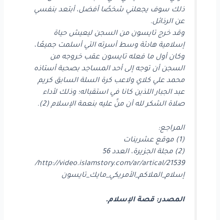
ذلك سوف يجعلني شخصًا أفضل، أبتعد بنفسي
عن الرذائل.
وقد خرج تايسون من السجن ليعيش حياة
إسلامية هادئة وسط أسرته التي أسلمت جميعًا،
وكان أول ما فعله تايسون عقب خروجه من
السجن أن توجه إلى أحد المساجد بصحبة أستاذه
محمد علي كلاي ولاعب كرة السلة السابق كريم
عبد الجبار اللذين كانا في استقباله؛ وذلك لأداء
صلاة الشكر لله أن منَّ عليه بنعمة الإسلام (2).
المراجع:
(1) موقع عشرينات
(2) مجلة الجزيرة، العدد 56
ar/artical/21539/
http://video.islamstory.com/
إسلام_
الملاكم_الأمريكي_مايك_تايسون
المصدر: قصة الإسلام.