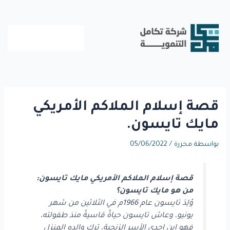
خطي
لى
لمحتوى
قصة إسلام الملاكم الأمريكي
مايك تايسون.
بواسطة
محررة
/
05/06/2022
قصة إسلام الملاكم الأمريكي مايك تايسون:
من هو مايك تايسون؟
وُلِدَ تايسون عام 1966م في الثلاثين من شهر
يونيو، وعاش تايسون حياةً قاسيةً منذ طفولته،
فهو ابن إحدى الأسر الزنجية، ترك والده المنزل