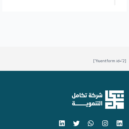
[fluentform id="2"]
L
T
W
I
L
i
w
h
n
i