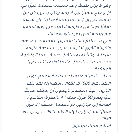
وهو لا يزال طفلاً، وقد ساعدته عضلاته كثيرًا في
أن يصبح متميزًا بين أقرانه، وكان يضرب كل من
يخالفه حتى إن إدارة مدرسته اضطرت إلى فصله
نهائيًا خوفًا من خطورته الكبيرة على بقية التلاميذ،
وتمّ إيداعه إحدى دور رعاية الأحداث.
وفي هذه الدار لفت “تايسون” بعضلاته الضخمة
وتكوينه القوي نظر أحد مدربي الملاكمة فتولاه
بالرعاية، وتنبأ له بمستقبل كبير في دنيا الملاكمة،
وهذا ما حدث بالفعل عندما احترف “تايسون”
الملاكمة.
وبدأت شهرته عندما أحرز بطولة العالم للوزن
الثقيل عام 1985 م، لتتوالى انتصاراته بعد ذلك
التاريخ؛ حيث استطاع تايسون أن يمتلك سجلاً
غنيًا يضم 50 فوزًا، منها 44 بالضربة القاضية،
إضافةً إلى مباراتين لم تُحسَما، محققًا 37 فوزًا
متتاليًا منذ إحراز بطولة العالم 1985 م، وحتى عام
1990 م.
إسلام مايك تايسون: