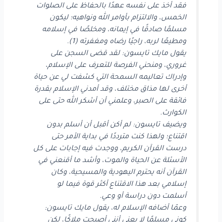
فقد أخذ على نفسه عهدًا بالحفاظ على الصلوات
الخمس، والالتزام بأوامر الله ونواهيه؛ ليكون
مسلمًا صادقًا في إيمانه، ومخلصًا في إسلامه
ومطيعًا لربه، راجيًا رضاه ومغفرته (1).
يقول مايك تايسون: لقد قضى السجن على
غروري، ومنحني الفرصة للتعرف على الإسلام،
وإدراك تعاليمه السمحة التي كشفت لي عن حياة
أخرى لها مذاق مختلف، وقد أمدني الإسلام بقدرة
فائقة على الصبر، وعلمني أن أشكر الله حتى على
الكوارث.
ويضيف تايسون: لم أكن أقبل أن أسلم بدون
اقتناع؛ ولهذا كنت مترددًا في بداية الأمر حتى
درست القرآن الكريم، ووجدت فيه إجابات على كل
الأسئلة عن الحياة والموت، وأشد ما أقنعني في
القرآن أنه يحترم اليهودية والمسيحية، وكان
إسلامي بعد هذا الاقتناع أكثر قوة فيما لو
أسلمت دون دراسة أو وعي.
وعمّا أضافه الإسلام له، يقول مايك تايسون:
كوني مسلمًا لا يعني أنني أصبحت ملاكًا، لكن