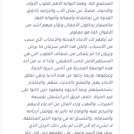
المجتمع كله، وهما البوابة الأهم لقلوب الأولاد
والأحفاد، فضلاً عن تمثل الأب والتزامه بأخلاق
القدوة في تعاملاته وأفعاله وأقواله كلها،
فالصغار يحاكون الأفعال وتؤثر فيهم أشد من
الأقوال كما هو معلوم.
قد يُظهِر لك الأبناء المحبة والإعجاب لأي سبب
من الأسباب، ولكن هذا الأمر سرعان ما يرحل
ويزول إذا لم يتمكن من شغاف القلوب التي هي
المستقر الآمن للحب الحقيقي؛ ولذا لا بد من أخذ
هذه الوصفة المجربة من أناس خبروا الحياة
وعرفوها، وربما رحلوا عن هذه الدنيا وبقي تعلق
الأبناء بهم، والتمتع بالحديث عنهم، والافتخار
بشخصيتهم، وبما أنجزوه وفعلوه حين كانوا على
قيد الحياة، خلاف فريق آخر انشغل بقسمة
الميراث، واللهث وراء المال عن الدعاء لأبيهم
والترحم عليه والوفاء له بالبر به، ووصل أرحامه
وأصدقائه، والتصدق له في وجوه الخير المختلفة،
لا لشيء إلا لأن الأب لم يكن ذلك الرجل الذي
عرف هذا السر وعمل على تطبيقه حين كان حيًا