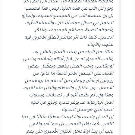
والمحبة القلبية العميقة من الأبناء التي تبقى حتى
ولو رحل الأب عن هذه الدنيا، ليس هذا فحسب
بل إن سمعة الأب في المجتمع المحيط، وإنجازه
المتميز في مجال عمله أيًا كان، وأفعاله الخيِّرة،
وأعماله الطيبة، وصنائع المعروف، والذكر
الحسن، كلها ذات أثر مباشر لتعلق الآخرين فيه
فكيف بالأبناء.
هناك من الآباء من ينشد التعلق القلبي به،
والحب العميق له من قبل أبنائه وأحفاده وينسى
أو يتناسى واجب العدل بينهم، ويفضّل بعض
الأبناء على البعض الآخر خاصةً إذا كانوا من
زوجتين أو أكثر، ويطلب من أحدهم ما يرهقه من
الأعمال دون مقابل، والعطاء والبذل منه لغيره،
وهذا وإن لم يظهر أثره في تصرفات وسلوك
الابن البار فإنه قد يوغر صدره وينزع من قلبه
الحب الذي هو محل الحديث.
إن العدل والمساواة ليست مطلبًا مثاليًا في دنيا
الناس -كما يظن البعض- بل هما أمر واقعي
يجب أن يبدأ أولاً داخل الكيان الأُسري حتى يعم