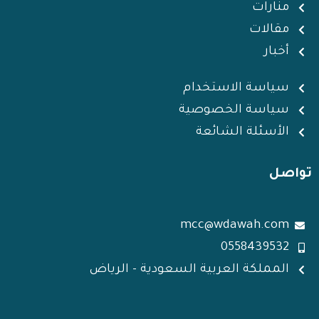
i
r
p
r
i
منارات
n
p
a
n
مقالات
m
أخبار
سياسة الاستخدام
سياسة الخصوصية
الأسئلة الشائعة
تواصل
mcc@wdawah.com
0558439532
المملكة العربية السعودية - الرياض