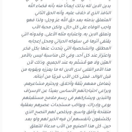
يدين الابن لله بذلك إيمانًا منه بأنه قضاء الله
النافذ الذي لا خلاف عليه، وأنه الحق الثاني
المتعلق بذمته بعد حق الله عز وجل؛ ولذا فهو
واجب الوفاء على كل حال، ولكن محبة الأب
وتعلق الابن به، واعتباره مثله الأعلى، وقدوته التي
يقتفي أثرها في سلوكه الحياتي ومحل إعجابه
المطلق، والشخصية التي يتحدث عنها بكل فخر
واعتزاز عند كل أحد، وفي كل مناسبة ليس بالأمر
الهيّن ولا هو مُسَلّم به عند الجميع، وذلك لأن
هذا الأمر القلبي لدى الابن له ما يعززه ويقويه من
قبل الوالد، فمتى كان الأب قريبًا من أبنائه،
يتعامل معهم بثقة وأخلاق، ويحترم مشاعرهم،
ويراعي احتياجاتهم الأساس بعيدًا عن الإسراف
والتبذير، ويشاركهم في رسم ملامح مستقبلهم
بوعي وإدراك، ويواكب مستجدات عصرهم بعقلية
متفتحة وأفق واسع، ويخلص لهم النصح الذي
يكتشفون بأنفسهم أن فيه الخير لهم ولو بعد
حين، كل هذا الصنيع من الأب مدعاة للتعلق