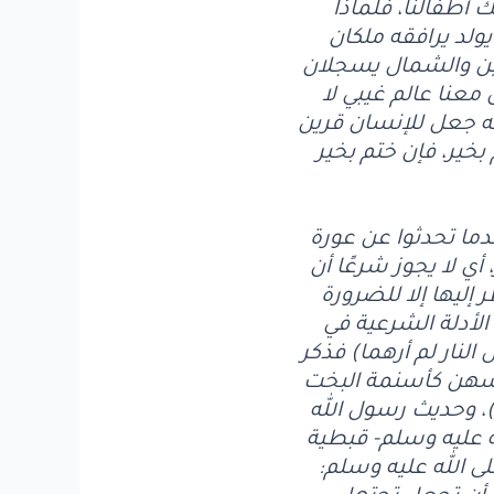
ك أطفالنا، فلماذا
يولد يرافقه ملكان
مين والشمال يسجلان
معنا عالم غيبي لا
لله جعل للإنسان قرين
خير، فإن ختم بخير
دما تحدثوا عن عورة
أي لا يجوز شرعًا أن
 إليها إلا للضرورة
أدلة الشرعية في
لنار لم أرهما) فذكر
ؤوسهن كأسنمة البخت
ا)، وحديث رسول الله
ه عليه وسلم- قبطية
ى الله عليه وسلم: