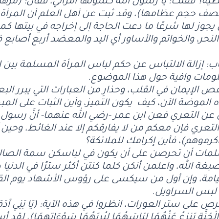
طية؟ فقلت: يا رسول الله كسوتها امرأتي، فقال: (مرها
 تصف حجم عظامها)، وقد ثبت عن أهل العلم أن المرأة 
يجوز لها شرعًا ما دعت الحاجة إلى إخراجه في بيتها كم
نحر، والخواتم والأساور أي اليد والمعضد أربع أصابع 
: إزالة الالتباس عن حكم لباس المرأة المسلمة بين 
ومات وافية حول هذا الموضوع.
قص الإيمان في القلب، وحذارِ من العبارات التي يبرر ا
الموضة الآن، كيف يكون التميز، وأين الثبات على المب
 عن التعري فعن ابن عمر -رضي الله عنهما- أنَّ رسول ا
التعري فإن معكم من لا يفارقكم إلا عند الغائط، وحين 
رموهم)، فأين إكرامك للملائكة؟
لمات أن تحرصن على أن يكون في لباسكن سمة الصالح
صبغة الله، واعلمن أنكن كلما كنتن أكثر سترًا في الدنيا 
امة، وإن أول من سيكسى على رؤوس الأشهاد يوم القيا
 لبس السراويل.
لى ستر العورات، انظروا في هذه الآية: (يَا بَنِي آدَمَ لا يَفْ
ِنَ الْجَنَّةِ يَنزِعُ عَنْهُمَا لِبَاسَهُمَا لِيُرِيَهُمَا سَوْءَاتِهِمَا)،