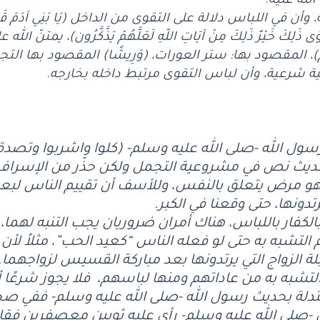
الله عليه.
 اللباس دلالة على التقوى من الداخل (يَا بَنِي آدَمَ قَدْ أَنزَلْنَا
قْوَى ذَلِكَ خَيْرٌ ذَلِكَ مِنْ آيَاتِ اللّهِ لَعَلَّهُمْ يَذَّكَّرُون)، يم
اتِكُمْ)، المقصود بها: ستر العورات، (وَرِيشًا) المقصود بها ا
 شرعية، وأن لباس التقوى مرتبط داخله بخارجه.
رسول الله -صلى الله عليه وسلم- (كلوا واشربوا وتصدق
حديث نص في مشروعية التجمل ولكن حذّر من الإسر
هو مرض يتعلق بالنفس، وللأسف أن تقييم الناس لبع
دونها، حتى وقعنا في الكبر.
 بالكفار باللباس، هناك أمران ضروريان يجب التنبه لهما
م التشبه به حتى لو فعله الناس “كعيد الحب”، مثلاً لأن
لة الزواج التي يرتدونها بعد مباركة القسيس لزواجهما.
التشبه به من عاداتهم ومنها لباسهم، فلا يجوز شرعًا 
 بحديث رسول الله -صلى الله عليه وسلم- ففي ص
بي -صلى الله عليه وسلم- رأى عليه ثوبين معصفرين فقا