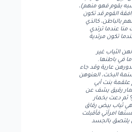
شبه بقوم فهو منهم)،
موافقة القوم قد تكون
هم بالباطن، كالذي
 منا عندما ترتدي
دما تكون مرتدية
 لهن الثياب غير
ما في باطنها.
دورهن عارية وقد جاء
نمة البخت، العنوهن
علقمة بنت أبي
خمار رقيق يشف عن
؟ ثم دعت بخمار
هي ثياب بيض رقاق
لبستها امرأتي فأقبلت
ي يلتصق بالجسد