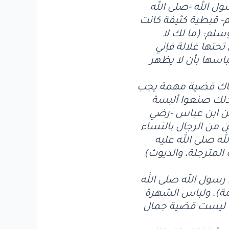
ول الله -صلى الله
- قبطية كثيفة كانت
سلم: (ما لك لا
حتها غلالة فإني
اسها بأن لا يظهر
فهناك قضية مهمة يجب
لذلك صنعوا ألبسة
 عن ابن عباس -رضي
ن من الرجال بالنساء
ه صلى الله عليه
ة المترجلة، والديوث)
 رسول الله صلى الله
مة)، ولباس الشهرة
نا ليست قضية جمال