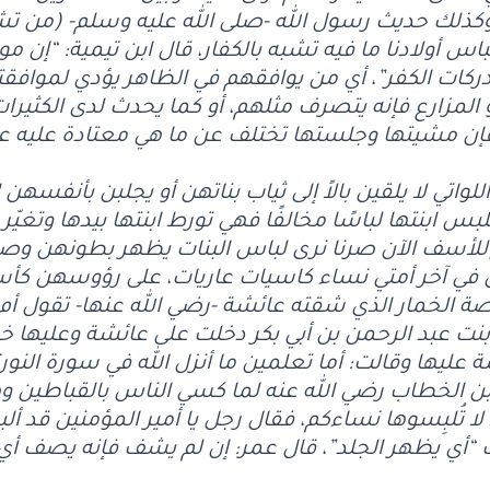
، وكذلك حديث رسول الله -صلى الله عليه وسلم- (من ت
إلباس أولادنا ما فيه تشبه بالكفار، قال ابن تيمية: “إن 
كات الكفر”، أي من يوافقهم في الظاهر يؤدي لموافقت
 المزارع فإنه يتصرف مثلهم، أو كما يحدث لدى الكثيرات
فإن مشيتها وجلستها تختلف عن ما هي معتادة عليه عن
اللواتي لا يلقين بالاً إلى ثياب بناتهن أو يجلبن بأنفسهن
بس ابنتها لباسًا مخالفًا فهي تورط ابنتها بيدها وتغيّر 
، وللأسف الآن صرنا نرى لباس البنات يظهر بطونهن وص
في آخر أمتي نساء كاسيات عاريات، على رؤوسهن كأس
ة الخمار الذي شقته عائشة -رضي الله عنها- تقول أم 
ت عبد الرحمن بن أبي بكر دخلت على عائشة وعليها 
عليها وقالت: أما تعلمين ما أنزل الله في سورة النور
ن الخطاب رضي الله عنه لما كسي الناس بالقباطين و
ً لا تُلبِسوها نساءكم، فقال رجل يا أمير المؤمنين قد أ
 “أي يظهر الجلد”، قال عمر: إن لم يشف فإنه يصف أ