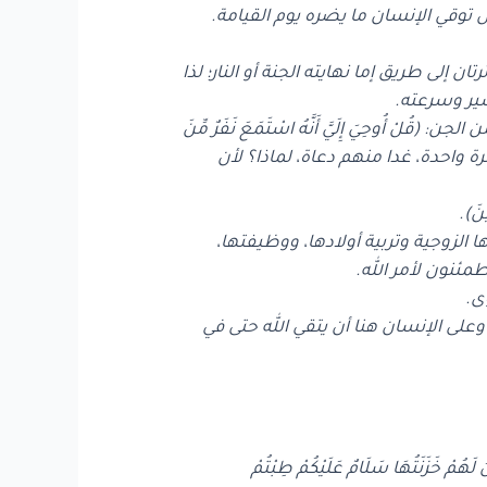
ل توقي الإنسان ما يضره يوم القيامة.
ن إلى طريق إما نهايته الجنة أو النار؛ لذا
سير وسرعته.
وحِيَ إِلَيَّ أَنَّهُ اسْتَمَعَ نَفَرٌ مِّنَ
وا القرآن لمرة واحدة، غدا منهم دعاة، لماذا؟ لأن
ينَ).
ا الزوجية وتربية أولادها، ووظيفتها،
مئنون لأمر الله.
ى.
رُونَ)، وعلى الإنسان هنا أن يتقي الله حتى في
َهُمْ خَزَنَتُهَا سَلَامٌ عَلَيْكُمْ طِبْتُمْ