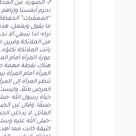
7- الصورة: من المحا
نحرم أنفسنا وإياهم 
“المعقبات” الحفظة،
ما يقول ويفعل، هذه 
نراه؛ لذا ينبغي ألا 
من الملائكة وقرين م
باتت الملائكة تكلؤه
عورة المرأة أمام المر
هناك نقطة مهمة جدًا
المرأة أمام المرأة ب
تنظر المرأة إلى المر
كمرض مثلاً، وليست
حياة رسول الله -صلى
صنفًا، وقال عن الص
المائل، لا يدخلن ال
-صلى الله عليه وسل
كثيفة كانت مما أهدى