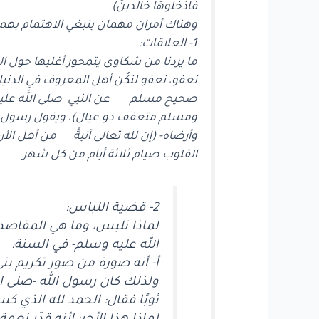
فَادْخُلُوهَا خَالِدِينَ).
وهناك أمران مهمان ينبغي الاهتمام بهما
1- العلاقات:
ما يردنا من شكاوى يتمحور أغلبها حول 
نعفو، نعفو لنكُن أهل المعروف في الد
صحيح مسلم عن النبي صلى الله عليه 
ومسلم متعفف ذو عيال)، ويقول رسول ال
وأرضاه- (إن لله تعالى آنيةً من أهل الأ
القلوب صيام ثلاثة أيام من كل شهر.
2- قضية اللباس:
لماذا نلبس، وما هي المقاصد 
الله عليه وسلم- في السنة:
أ- أنه صورة من صور تكريم بن
ولذلك كان رسول الله -صلى ا
ثوبًا فقال: الحمد لله الذي كس