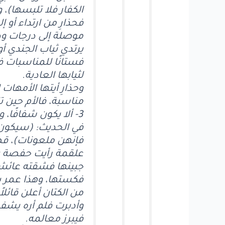
الكفار فلا تلبسها)
فحذارِ من ارتداء أو 
موصلة إلى درجات ودر
يرتدي ثياب الجندي أو
فستانًا للمناسبات 
لثيابها العادية.
وحذارِ أيتها الأمهات 
مناسبة، فالأم حين تل
3- ألا يكون شفافًا
في الحديث: (سيكون 
فإنهن ملعونات)، قص
علقمة رأيت حفصة بن
جبينها فشقته عائشة 
فكستها، وهذا عمر ب
من الكتان أعلن قائلا
وأدبرت فلم أره يشف
فيبرز معالمه.