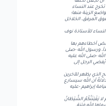
 أن تجعل تحتها
تخرج عند النساء
واضع الزينة منها؛
فوق المرفق، الخلاخل
النساء للأستاذة نوف
لبعض أخطاءهم بها
دأ، ورسول الله -صلى
لله -صلى الله عليه
يُفضي الرجل إلى
 الذي يظهر للآخرين
دلالةً أن الله سيسارع
مة إبراهيم -عليه
تِنَنَّكُمُ الشَّيْطَانُ
 لقد أسماها الله فتنة.