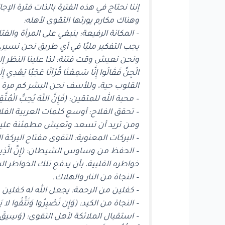
إننا نحتاج في هذه الفترة بالذات فترة ال
وهناك مكارم يورثها التقوى لأهله:
– المكانة الرفيعة: ينبغي على المرأة والفت
يجب التفكير مليًا في أي طريق نحن نسير
ونحن نعيش وقت فتنة؛ لذا علينا النظر إلى أهل 
الْجِنِّ فَقَالُوا إِنَّا سَمِعْنَا قُرْآنًا عَجَبًا ي
القلوب حية، وللأسف نحن البشر كم مرة 
– محبة الله للمتقين: (فَإِنَّ اللّهَ يُحِبُّ الْمُتَّقِ
– تحقق الفلاح: أوسع كلمات العربية الفلاح
ومن تريد أن تسعد وتعيش مطمئنة عليها ب
– البركات المعنوية: التقوى مفتاح البركة ا
– الحفظ من وساوس الشيطان: (إِنَّ الَّذِينَ اتَّق
خواطره القلبية، بأن يدفع تلك الخواطر ا
– النجاة من النار والهلاك.
– كفلين من الرحمة: يجعل الله له كفلين 
– النجاة من الكيد: (وَإِن تَصْبِرُوا وَتَتَّقُوا لا يَضُ
– استقبال الملائكة لأهل التقوى: (وَسِيقَ الَّذِينَ اتَّقَو