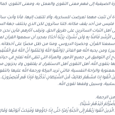
إجازة الصيفية إلى فهم معنى التقوى والعمل به، ومعنى التقوى: كما
اة أن تثبت مهما تعرضت للسخرية، وألا تلتفت إليها، فأنا وأنتِ سائرتا
، فليس من أحد يقف مكانه، كلنا سائرون لكن الذي يختلف جهة ال
الثبات السائرين على طريق الحق، وترقب آثارهم، فأين نحن من الجن: (قُلْ أُ
َهْدِي إِلَى الرُّشْدِ فَآمَنَّا بِهِ وَلَن نُّشْرِكَ بِرَبِّنَا أَحَدًا) بمجرد أن سمع
سمعنا القرآن، وحضرنا الدروس، ومنا من ظل مصرًا على أخطائه.
ين) ومن يحبه الله هو الفائز، (وَاتَّقُوا اللّهَ وَاعْلَمُوا أَنَّ اللّهَ مَعَ الْمُتَّقِ
 أي التوفيق في جميع الأمور، والمرأة التي تتقي الله تفلح في حياته
تقوى الله، أهل التقوى أهل الاستقرار، لا يقلقون ولا يحزنون مط
لمعنوية والراحة النفسية؛ فالتي تريد البركة ورحمة الله عليها بالتقو
َوا إِذا مَسَّهُمْ طَائِفٌ مِّنَ الشَّيْطَانِ تَذَكَّرُوا فَإِذَا هُم مُّبْصِ
لسلبية، وسبيل وقفها تقوى الله.
من الرحمة.
رُّكُمْ كَيْدُهُمْ شَيْئًا).
ا رَبَّهُمْ إِلَى الْجَنَّةِ زُمَرًا حَتَّى إِذَا جَاؤُوهَا وَفُتِحَتْ أَبْوَابُهَا وَقَالَ ل