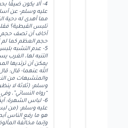
4- ألا يكون ضيقًا 
عليه وسلم- عن أسام
مما أهدى له دحية ال
تلبس القبطية؟ فقلت:
أخاف أن تصف حجم عظ
حجم العظم كما لم ترت
5- عدم التشبه بلب
التنبه لها، الغرب 
يمكن أن ترتديها الم
الله عنهما- قال: قا
والمتشبهات من النس
وسلم: (ثلاثة لا ينظر 
“رواه النسائي”، وفي ر
6- لباس الشهرة: أي
عليه وسلم: (من لبس
هو ما رفع الناس أب
وإنما مخالفة المألو