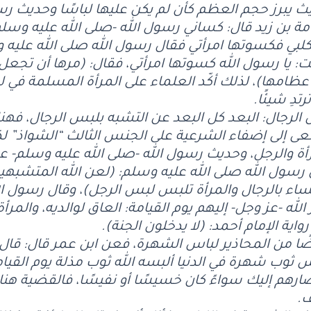
بحيث يبرز حجم العظم كأن لم يكن عليها لباسًا وحديث رس
ة بن زيد قال: كساني رسول الله -صلى الله عليه وسلم
كلبي فكسوتها امرأتي فقال رسول الله صلى الله عليه و
 يا رسول الله كسوتها امرأتي، فقال: (مرها أن تجعل ت
امها)، لذلك أكّد العلماء على المرأة المسلمة في لب
دِ شيئًا.
س الرجال: البعد كل البعد عن التشبه بلبس الرجال، 
يسعى إلى إضفاء الشرعية على الجنس الثالث “الشواذ” 
رأة والرجل، وحديث رسول الله -صلى الله عليه وسلم-
ل رسول الله صلى الله عليه وسلم: (لعن الله المتشبهي
اء بالرجال والمرأة تلبس لبس الرجل)، وقال رسول الل
الله -عز وجل- إليهم يوم القيامة: العاق لوالديه، والمرأ
واية الإمام أحمد: (لا يدخلون الجنة).
ضًا من المحاذير لباس الشهرة، فعن ابن عمر قال: قال
 ثوب شهرة في الدنيا ألبسه الله ثوب مذلة يوم القيا
صارهم إليك سواءً كان خسيسًا أو نفيسًا، فالقضية ه
ف.