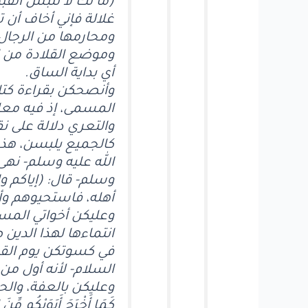
(ما لك لا تلبس القب
غلالة فإني أخاف أن
ومحارمها من الرجال 
وموضع القلادة من ال
أي بداية الساق.
وأنصحكن بقراءة كتاب
المسمى، إذ فيه معل
والتعري دلالة على ن
كالجميع يلبسن، هذه 
الله عليه وسلم- نهى
وسلم- قال: (إياكم و
أهله، فاستحيوهم وأك
وعليكن أخواتي المس
انتماءها لهذا الدين 
في كسوتكن يوم القي
السلام- لأنه أول من
وعليكن بالعفة، والحرص ع
كَمَا أَخْرَجَ أَبَوَيْكُم مّ