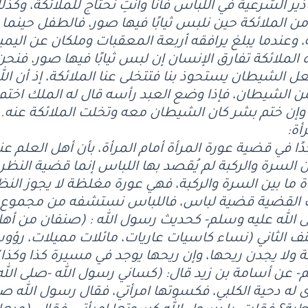
ذير الشرعية في اللباس فأنا وأنتِ نحتاج للملائكة، وكذل
من الملائكة حين نلبس ثيابًا فيها صور، فالطفل حينما 
 وعندما يبلغ يرافقه أربعة المعقبات وملكان عن الي
الملائكة تفارق الإنسان إن لبس ثيابًا فيها صور، فنحن 
نجعل الشيطان يستحوذ بنا فتتخلى عنا الملائكة، إذ أن ا
ن الشيطان، فإذا وضع العبد رأسه قال له الملك اختم ب
، وإن ختم بشر كان الشيطان معه وتخلت الملائكة عنه.
أة:
 في قضية عورة المرأة أمام المرأة، بأن أهل العلم عن
ين السرة والركبة لم يُقصد بها اللباس إنما قضية النظر، 
أة ما بين السرة والركبة، فهي عورة مغلظة لا يجوز النظر
 القضية قضية لباس، فاللباس نستشفه من مجموع ال
 الله عليه وسلم- كحديث رسول الله : (صنفان من أهل ا
نف الثاني (نساء كاسيات عاريات، مائلات مميلات، ر
جنة ولا يجدن ريحها، وإن ريحها يوجد في مسيرة كذا وكذ
م- عن أسامة بن زيد قال: (كساني رسول الله -صلى الل
 له دحية الكلبي، فكسوتها امرأتي، فقال رسول الله صل