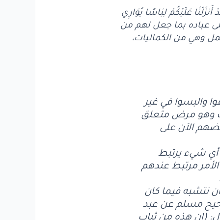
 عَلَيْكُمْ لِبَاسًا يُوَارِي
تنّ الله على عباده بما جعل لهم من
لتجمل وهي من الكماليات،
وا والبسوا في غير
اف وهو مرض متعلق
ضهم الآن على
، أي شيء يرتبط
 الأمر مرتبط عندهم
أن نتشبه فيما كان
حيح مسلم عن عبد
ل: (إن هذه من ثياب