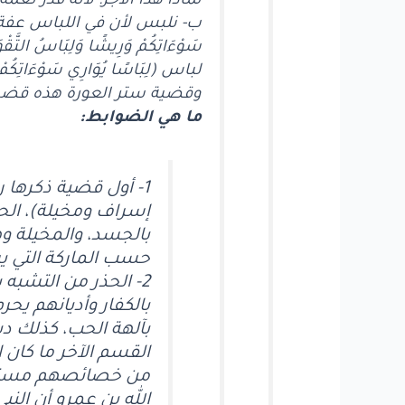
لماذا هذا الأجر؛ لأنه قدّر نعمة 
ب- نلبس لأن في اللباس عفة، وأن في
سَوْءَاتِكُمْ وَرِيشًا وَلِبَاسُ التَّ
لباس (لِبَاسًا يُوَارِي سَوْءَ
وقضية ستر العورة هذه قضية
ما هي الضوابط:
1- أول قضية ذكرها 
إسراف ومخيلة)، ال
بالجسد، والمخيلة و
حسب الماركة التي يرت
2- الحذر من التشبه
بالكفار وأديانهم يحر
بآلهة الحب، كذلك دب
القسم الآخر ما كان 
من خصائصهم مستدلة
الله بن عمرو أن الن