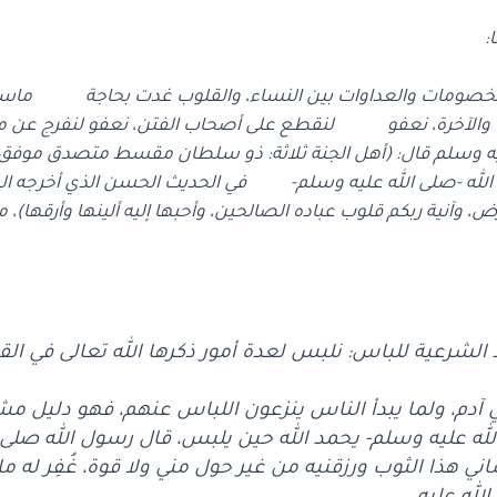
:
الخصومات والعداوات بين النساء، والقلوب غدت بحاجة ماسة إلى
نيا والآخرة، نعفو لنقطع على أصحاب الفتن، نعفو لنفرج عن 
وسلم قال: (أهل الجنة ثلاثة: ذو سلطان مقسط متصدق موفق،
له -صلى الله عليه وسلم- في الحديث الحسن الذي أخرجه الطبر
رض، وآنية ربكم قلوب عباده الصالحين، وأحبها إليه ألينها وأرقها
الشرعية للباس: نلبس لعدة أمور ذكرها الله تعالى في الق
ي آدم، ولما يبدأ الناس ينزعون اللباس عنهم، فهو دليل مشا
لله عليه وسلم- يحمد الله حين يلبس، قال رسول الله صلى
اني هذا الثوب ورزقنيه من غير حول مني ولا قوة، غُفِر له ما