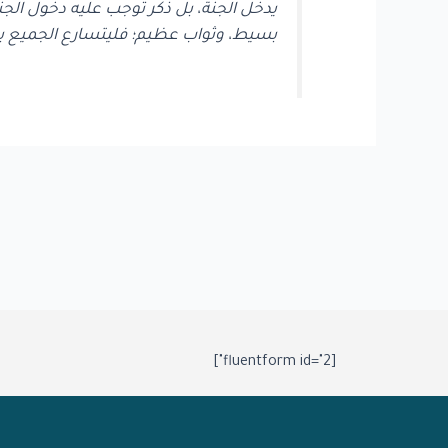
يدخل الجنة، بل ذكر توجب عليه دخول الجنة،
بسيط، وثواب عظيم؛ فليتسارع الجميع بالإ
[fluentform id="2"]