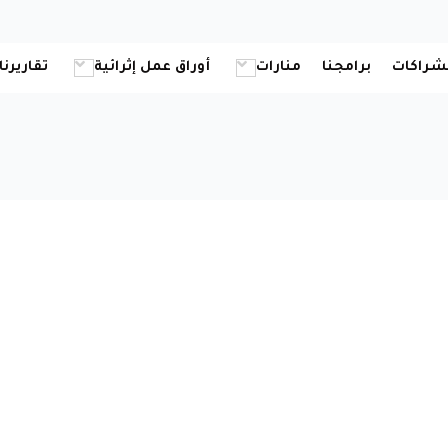
شراكات
برامجنا
منارات
أوراق عمل إثرائية
تقاريرنا