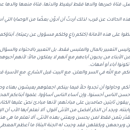
ل، فتاة ضربها والدها فقط ليغيظ والدتها، فتاة منعها والدها عن ا
ه الحالات عن قرب؛ لذلك أردتُ أن أدوِّن بعضًا من الوصايا التي أس
افظوا على هذه الأمانة (كلكم راعٍ وكلكم مسؤول عن رعيته)، أبناؤكم
م، وليس التعبير بالمال والملبس فقط، بل التعبير بالاحتواء والس
لأبناء من يحبون آباءهم مع أنهم لا يملكون مالاً؛ لأنهم أحبوه
والكم، مع الله في السر والعلن، مع البيت قبل الشارع، مع الأسرة 
إن أحسن الناس أحسنوا، وإن أساء الناس أساؤوا، علموا أبناءكم ال
قون ثابتين صامدين على مبادئهم؛ لأنها مبادئ نصّ عليها الكتاب 
وابنته، ويجد أن الذكر أفضل من الأنثى أقول: ألا تعلم أيها الأب أن ال
ُقدّر بثمن فقط لمن يحسن ويعتني بهذه الأنثى، ألا تعلم ما هي هذه
ن ويرحمهن ويكفلهن فقد وجبت له الجنة البتة) ما أعظم المعطي، 