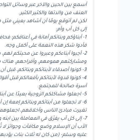
أسمع بين الحين والآخر عبر وسائل التواص
العنف من والدتها والكثير الكثير.
لكن لم أتوقع يومًا أن أشاهد بعيني مثل هذ
إلى كل أب وأم:
1- أبناؤكم وبناتكم أمانة في أعناقكم؛ فح
فأدوا شكر هذه النعمة على أكمل وجه.
2- أحِبوا أبناءكم وعبروا عن محبتكم له
ومشاركتهم همومهم، وأفراحهم، هناك من ا
3- كونوا أصدقاء لأبنائكم وبناتكم، قبل أن تكونوا آباء أو أمهات.
4- كونوا قدوة لأبنائكم بأفعالكم قبل أق
أسرة صالحة للمجتمع.
5- اجعلوا مشاكلكم الزوجية بعيدًا عن أبنائكم، وحاولوا أن تجدوا حلاً فيما بينكم، اجعلوهم يعيشون بهناء وصفاء.
6- لا تجعلوا من أبنائكم وبناتكم إمعة 
تغيرت مبادئ الناس وأخلاقهم، اجعلوهم يب
7- إلى كل أب يفرّق في المعاملة بين ابنه 
الأب أن الإسلام وضع مكافآت وجوائز لا ت
عليه وسلم- (من كان له ثلاث بنات يؤدبه