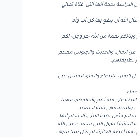
لدراسة بحجة أنها أنثى، فتاة تعاني
أل الله أن ينفع بها كل أب وأم.
 وبناتكم نعمة من الله -عز وجل- لكم
ؤال عن الحال، والحديث والجلوس معهم،
م بطريقتهم.
قبل الناس، بالدعاء والخلق الحسن نبني
محافظة على مبادئهم وأخلاقهم، مهما
والسنة فهي ثابتة لا تتغير.
إسلام وصّى بهذه الأنثى، ألا تعلم أيها
 الجائزة؟ يقول النبي محمد -صلى الله
وما أعظم الجائزة، لم يقل نبينا سوف