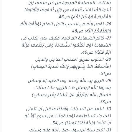
باختلاف المصلحة المرجوة من كل منهما (إِن
تُبدُوا الصَّدَقاتِ فَنِعِمّا هِيَ وَإِن تُخفوها وَتُؤتوهَا
الفُقَراءَ فَهُوَ خَيرٌ لَكُم) ص46.
26- تقوى الله هي السبب الأول للعلم (وَاتَّقُوا اللَّهَ
وَيُعَلِّمُكُمُ اللَّهُ) ص48.
27- كاتم الشهادة آثم قلبه، فكيف بمن يكذب في
الشهادة (وَلا تَكتُمُوا الشَّهادَةَ وَمَن يَكتُمها فَإِنَّهُ
آثِمٌ قَلبُهُ) ص49.
28- الذنوب طريق العذاب العاجل والآجل
(فَأَخَذَهُمُ اللَّهُ بِذُنوبِهِم وَاللَّهُ شَديدُ العِقابِ)
ص51.
29- الرزق بيد الله وحده، وما العبيد إلا وسائل
يقدرها الله لإيصال هذا الرزق؛ فإذا سألت
فاسأل الله (وَتَرزُقُ مَن تَشاءُ بِغَيرِ حِسابٍ)
ص53.
30- ابتعد عن السيئات وأماكنها قبل أن تتمنى
ذلك ولا تستطيعه (وَما عَمِلَت مِن سوءٍ تَوَدُّ لَو
أَنَّ بَينَها وَبَينَهُ أَمَدًا بَعيدًا) ص54.
31- اتباع سنة الرسول -صلى الله عليه وسلم-