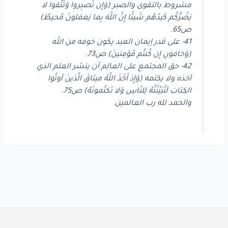
مشروط بالتقوى والصبر (وَإِن تَصبِروا وَتَتَّقوا لا
يَضُرُّكُم كَيدُهُم شَيئًا إِنَّ اللَّهَ بِما يَعمَلونَ مُحيطٌ)
ص65.
41- على قدر إيمان العبد يكون خوفه من الله
(وَخافونِ إِن كُنتُم مُؤمِنينَ) ص73.
42- حق المجتمع على العالِم أن ينشر العلم الذي
أخذه ولا يكتمه (وَإِذ أَخَذَ اللَّهُ ميثاقَ الَّذينَ أوتُوا
الكِتابَ لَتُبَيِّنُنَّهُ لِلنّاسِ وَلا تَكتُمونَهُ) ص75.
والحمد لله رب العالمين.