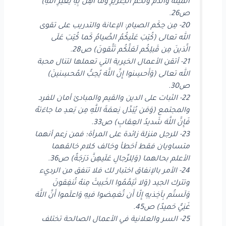
المَيتَةَ وَالدَّمَ وَلَحمَ الخِنزيرِ وَما أُهِلَّ بِهِ لِغَيرِ اللَّهِ)
ص26.
20- مِن حِكَم الصيام: الإعانة والتدريب على تقوى
الله تعالى (كُتِبَ عَلَيكُمُ الصِّيامُ كَما كُتِبَ عَلَى
الَّذينَ مِن قَبلِكُم لَعَلَّكُم تَتَّقونَ) ص28.
21- أتقن الأعمال الخيرية التي تعملها لتنال محبة
الله تعالى (وَأَحسِنوا إِنَّ اللَّهَ يُحِبُّ المُحسِنينَ)
ص30.
22- الثبات على الدين والقيم والمبادئ أمان للفرد
والمجتمع (وَمَن يُبَدِّل نِعمَةَ اللَّهِ مِن بَعدِ ما جاءَتهُ
فَإِنَّ اللَّهَ شَديدُ العِقابِ) ص33.
23- للرجل منزلة زائدة على المرأة؛ فمن زعم أنهما
متساويان فقط أخطأ وخالف كلام خالقهما
الأعلم بحالهما (وَلِلرِّجالِ عَلَيهِنَّ دَرَجَةٌ) ص36.
24- الأمر بالإنفاق اختبار لك فلا تنفق من الرديء
وتترك الجيد (وَلا تَيَمَّمُوا الخَبيثَ مِنهُ تُنفِقونَ
وَلَستُم بِآخِذيهِ إِلّا أَن تُغمِضوا فيهِ وَاعلَموا أَنَّ اللَّهَ
غَنِيٌّ حَميدٌ) ص45.
25- السر والعلانية في الأعمال الصالحة تختلف