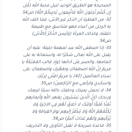
الصحيحة هو الطريق الوحيد لنيل محبة الله (قُل
إِن كُنتُم تُحِبّونَ اللَّهَ فَاتَّبِعوني يُحبِبكُمُ اللَّهُ) ص54.
32- من الفطرة أن الذكر غير الأنثى؛ فما كلف الله
به الرجل من أعباء فهو متناسق مع طبيعة
خلقته، وكذلك المرأة (وَلَيسَ الذَّكَرُ كَالأُنثى)
ص54.
33- إذا اصطفى الله عبد لمهمة جليلة؛ عليه أن
يقبل على الله تعالى شكرًا له، واستعانة به على
إتمامها، والصبر على أدائها (وإِذ قالتِ المَلائِكَةُ يا
مريمُ إنَّ اللهَ اصطفاكِ وطهَّركِ واصطفاكِ على
نساءِ العالَمينَ (42) يا مريمُ اقنُتي لِربِّكِ
واسجُدي واركَعي مع الرّاكِعينَ) ص55.
34- لا تجعل يمينك وحلفك بالله سببًا لبيعك
وربحك (إِنَّ الَّذينَ يَشتَرونَ بِعَهدِ اللَّهِ وَأَيمانِهِم
ثَمَنًا قَليلًا أُولئِكَ لا خَلاقَ لَهُم فِي الآخِرَةِ وَلا
يُكَلِّمُهُمُ اللَّهُ وَلا يَنظُرُ إِلَيهِم يَومَ القِيامَةِ وَلا
يُزَكّيهِم وَلَهُم عَذابٌ أَليمٌ) ص59.
35- قاعدة صريحة لا تقبل التأويل ولا التحريف: