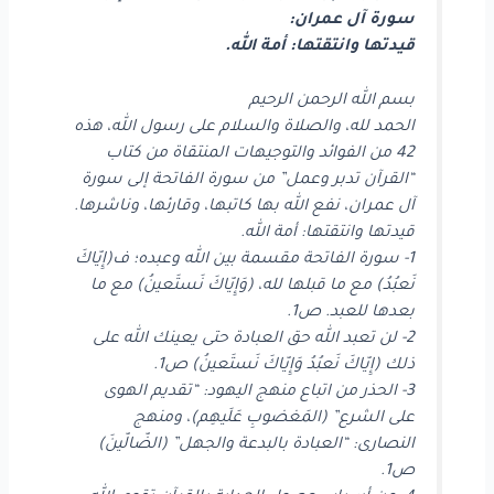
سورة آل عمران:
قيدتها وانتقتها: أمة الله.
بسم الله الرحمن الرحيم
الحمد لله، والصلاة والسلام على رسول الله، هذه
42 من الفوائد والتوجيهات المنتقاة من كتاب
“القرآن تدبر وعمل” من سورة الفاتحة إلى سورة
آل عمران، نفع الله بها كاتبها، وقارئها، وناشرها.
قيدتها وانتقتها: أمة الله.
1- سورة الفاتحة مقسمة بين الله وعبده؛ ف(إِيّاكَ
نَعبُدُ) مع ما قبلها لله، (وَإِيّاكَ نَستَعينُ) مع ما
بعدها للعبد. ص1.
2- لن تعبد الله حق العبادة حتى يعينك الله على
ذلك (إِيّاكَ نَعبُدُ وَإِيّاكَ نَستَعينُ) ص1.
3- الحذر من اتباع منهج اليهود: “تقديم الهوى
على الشرع” (المَغضوبِ عَلَيهِم)، ومنهج
النصارى: “العبادة بالبدعة والجهل” (الضّالّينَ)
ص1.