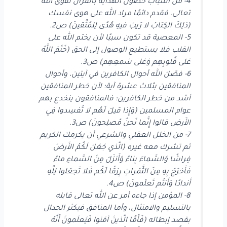
4- من أسباب حصول الهداية بالقرآن تقوى الله
تعالى، فقدم دائمًا مراد الله على هوى نفسك
(ذلِكَ الكِتابُ لا رَيبَ فيهِ هُدًى لِلمُتَّقينَ) ص2.
5- المعصية قد تكون سببًا لأن يختم الله على
القلب فلا يستطيع الوصول إلى الحق (خَتَمَ اللَّهُ
عَلى قُلوبِهِم وَعَلى سَمعِهِم) ص3.
6- فصّلَ الله أحوال الكافرين في آيتين، وأحوال
المنافقين بثلاث عشرة آية؛ لأن خطر المنافقين
أشد من خطر الكافرين؛ فالمنافقون ينخدع بهم
عوام المسلمين (وَإِذا قيلَ لَهُم لا تُفسِدوا فِي
الأَرضِ قالوا إِنَّما نَحنُ مُصلِحونَ) ص3.
7- من الخلل العقلي والشرعي أن يكرمك الكريم
ثم تشرك معه غيره (الَّذي جَعَلَ لَكُمُ الأَرضَ
فِراشًا وَالسَّماءَ بِناءً وَأَنزَلَ مِنَ السَّماءِ ماءً
فَأَخرَجَ بِهِ مِنَ الثَّمَراتِ رِزقًا لَكُم فَلا تَجعَلوا لِلَّهِ
أَندادًا وَأَنتُم تَعلَمونَ) ص4.
8- المؤمن إذا جاءه أمر عن الله تعالى قابله
بالتسليم والامتثال، وأما المنافق فيكثر الجدال
بقصد إبطاله (فَأَمَّا الَّذينَ آمَنوا فَيَعلَمونَ أَنَّهُ