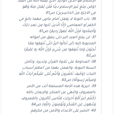
الإسلام هو الدين الوحيد الذي يقبله الله من العبد
(وَمَن يَبتَغِ غَيرَ الإِسلامِ دينًا فَلَن يُقبَلَ مِنهُ وَهُوَ
فِي الآخِرَةِ مِنَ الخاسِرينَ) ص61.
36- باب التوبة لا يقفل أمام عاصٍ مهما بالغ في
الكفر أو المعاصي (إِلَّا الَّذينَ تابوا مِن بَعدِ ذلِكَ
وَأَصلَحوا فَإِنَّ اللَّهَ غَفورٌ رَحيمٌ) ص61.
37- لن يبلغ العبد البر حتى ينفق من أمواله
المحبوبة إليه (لَن تَنالُوا البِرَّ حَتّى تُنفِقوا مِمّا
تُحِبّونَ وَما تُنفِقوا مِن شَيءٍ فَإِنَّ اللَّهَ بِهِ عَليمٌ)
ص62.
38- المداومة على تلاوة القرآن وتدبره، وتأمل
السنة النبوية، والعمل بهما من أعظم أسباب
الثبات (وَكَيفَ تَكفُرونَ وَأَنتُم تُتلى عَلَيكُم آياتُ اللَّهِ
وَفيكُم رَسولُهُ) ص63.
39- خيرية هذه الأمة المسلمة أتت من الأمر
بالمعروف والنهي عن المنكر، والإيمان بالله
(كُنتُم خَيرَ أُمَّةٍ أُخرِجَت لِلنّاسِ تَأمُرونَ بِالمَعروفِ
وَتَنهَونَ عَنِ المُنكَرِ وَتُؤمِنونَ بِاللَّهِ) ص64.
40- النصر على الأعداء والأمن من مكرهم