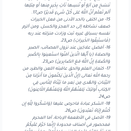
نَنسَخ مِن آيَةٍ أَو نُنسِها نَأتِ بِخَيرٍ مِنها أَو مِثلِها
أَلَم تَعلَم أَنَّ اللَّهَ عَلى كُلِّ شَيءٍ قَديرٌ) ص17.
15- من اكتفى بالحد الأدنى من فعل الخيرات
ضعف نشاطه إلى حد العجز والكسل، ومن ألزم
نفسه بسباق غيره ثبت وزادت منزلته عند ربه
(فَاستَبِقُوا الخَيراتِ) ص23.
16- أفضل علاجَين عند نزول المصائب: الصبر
والصلاة (يا أَيُّهَا الَّذينَ آمَنُوا استَعينوا بِالصَّبرِ
وَالصَّلاةِ إِنَّ اللَّهَ مَعَ الصّابِرينَ) ص23.
17- كتمان العلم والحق عاقبته اللعن والطرد من
رحمة الله تعالى (إِنَّ الَّذينَ يَكتُمونَ ما أَنزَلنا مِنَ
البَيِّناتِ وَالهُدى مِن بَعدِ ما بَيَّنّاهُ لِلنّاسِ فِي
الكِتابِ أُولئِكَ يَلعَنُهُمُ اللَّهُ وَيَلعَنُهُمُ اللّاعِنونَ)
ص24.
18- الشكر عبادة فاحرص عليها (وَاشكُروا لِلَّهِ إِن
كُنتُم إِيّاهُ تَعبُدونَ) ص26.
19- الأصل في الأطعمة الإباحة، أما المحرم
فمحصور في أصناف محدودة (إِنَّما حَرَّمَ عَلَيكُمُ