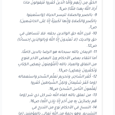
الحَقُّ مِن رَبِّهِم وَأَمَّا الَّذينَ كَفَروا فَيَقولونَ ماذا
أَرادَ اللَّهُ بِهذا مَثَلًا) ص5.
9- بالصبر والصلاة تتيسر الحياة (وَاستَعينوا
بِالصَّبرِ وَالصَّلاةِ وَإِنَّها لَكَبيرَةٌ إِلّا عَلَى الخاشِعينَ)
ص7.
10- قرن الله حق الوالدين بحقه؛ فلا تتساهل في
حق والديك (لا تَعبُدونَ إِلَّا اللَّهَ وَبِالوالِدَينِ إحسانًا)
ص12.
11- الإيمان بالله سبحانه هو الرضا بالدين كاملًا،
أما انتقاء بعض الأحكام وردّ البعض الآخر فنوع
من النفاق والعياذ بالله (أَفَتُؤمِنونَ بِبَعضِ الكِتابِ
وَتَكفُرونَ بِبَعضٍ) ص13.
12- كُفْر السَّاحِر، وتحريم تعلُّم السِّحر واستعماله
(وَما كَفَرَ سُلَيمانُ وَلكِنَّ الشَّياطينَ كَفَروا
يُعَلِّمونَ النّاسَ السِّحر) ص16.
13- من تعلق بالله كفاه الله شر كل ذي شر (وَما
هُم بِضارّينَ بِهِ مِن أَحَدٍ إِلّا بِإِذنِ اللَّهِ) ص16.
14- النسخ في الأحكام نوع من التدرج في
التشريع، وهو رحمة من الله تعالى بالمؤمنين (ما