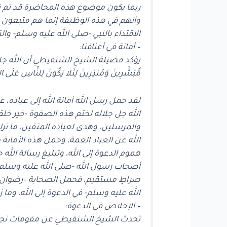
ربما يكون موضوع هذه المحاضرة قد تم تناو
وأنهم في هذه الوظيفة إنما هم متبعون لر
الاقتداء بالنبي -صلى الله عليه وسلم- و
– أمانة في أعناقنا:
يؤكد فضيلة الشيخ الشنقيطي أن الله جل و
مُّبَشِّرِينَ وَمُنذِرِينَ لِئَلا يَكُونَ لِلنَّاسِ عَلَى الل
لقد حمل رسل الله أمانة الله إلى عباده، ع
الله جل جلاله لختم هذه الصفوة -خير خلقه
والمرسلين، وهدى لعباده المتقين، ما ترك ب
الله عن العباد الغمة، وحمل هذه الأمانة 
هموم الدعوة إلى الله، وتبليغ رسالة الل
أصحاب رسول الله -صلى الله عليه وسلم- السنن
صراطٍ مستقيم، فحمل الصحابة –رضوان الله
الله عليه وسلم- في الدعوة إلى الله، وما 
– الإخلاص في الدعوة:
تحدث الشيخ الشنقيطي عن مقومات نجاح ال