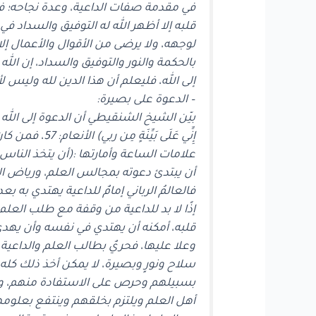
في مقدمة صفات الداعية، وعدة نجاحه؛ فا
قلبه إلا أظهر الله له التوفيق والسداد في
لوجهه، ولا يرضى من الأقوال والأعمال إل
بالحكمة والنور والتوفيق والسداد، إن ال
إلى الله، فليعلم أن هذا الدين لله وليس لأح
– الدعوة على بصيرة:
بيّن الشيخ الشنقيطي أن الدعوة إلى الله ل
إِنِّي عَلَى 
علامات الساعة وأمارتها :(أن يتخذ الناس ر
أن يبتدئ دعوته بمجالس العلم، ورياض ال
فالعالمُ الرباني إمامٌ للداعية يهتدي به 
إذًا لا بد للداعية من وقفة مع طلب العل
قلبه، أمكنه أن يهتدي في نفسه وأن يهدي 
وعلا عليها، فحريٌ بطالب العلم والداعية إ
سلاح ونورٍ وبصيرة، لا يمكن أخذ ذلك كله 
بسبيلهم وحرص على الاستفادة منهم، وتأدب
أهل العلم ويلتزم بخلقهم وينتفع بعلومهم