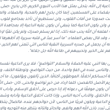
سلامه عليه بالوجه الطليق والقول الرقيق، قال جرير بن عبد الله ر
اعية إلى الله، يتحلى بمثل هذا الأدب النبوي الكريم، كان يخرج -صل
غضاء على المسلمين، إنما كان يخرج لهم بالمحبة، والصفاء، والمو
ت صدورنا من آفات القلوب، ولن نستطيع أن نأخذ بمجامع قلوب ال
 ولن يكون الداعية كما ينبغي أن يكون عليه الداعية إلا بمجاهدة ا
لعلمه أن الله يحب منه ذلك، إذا لم يسلم صدرك ولم يكن نقيًا لإ
وقد قال بعض العلماء: “ما أسر عبدٌ في قلبه سريرة إلا أظهرها ال
ي له أن يجعل في صدره السريرة النقية للناس التي تتمنى لهم الخير،
 على الخير، وتحبيبهم في طاعة الله جل جلاله”.
 بها النبي عليه الصلاة والسلام “التواضع”؛ فلا يرى الداعية نفسه
، والناس عنده في كفةٍ واحدة، من حيث التواضع، وتوطئة الكنف، و
ة أحسانكم أخلاقًا، الموطؤون أكنافًا، الذين يَألفون ويؤلفون)، ما أجم
ريم الأصل كالغصن؛ كلما ازداد من خيرٍ تواضع وانحنى، كان -صلى 
 يكون موفقًا في دعوته إلا إذا حرص على أخلاق الإسلام، وآداب ا
ه الأخلاق، والآداب أحبه الناس، وإذا كانت أخلاق الداعية وآدابه وش
الداعية ويكون قريبًا من الناس؛ لأن حوائجهم عنده، فالضالُ ينتظر 
تبدد بإذن الله الهم والغم، والحائر والتائه ينتظر منه التوجيه وال