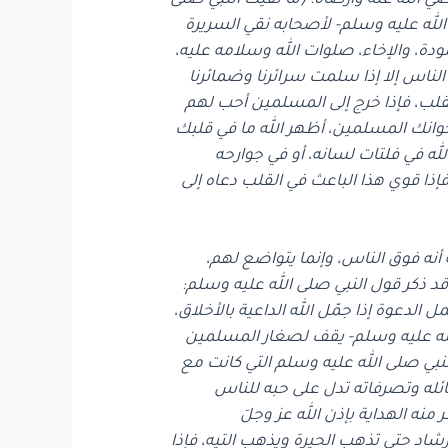
ضي الله عنه وأرضاه: (ما لقيت النبي صلى
ى الله عليه وسلم- لأصحابه نقي السريرة
دة، والإخاء، صلوات الله وسلامه عليه،
ناس إلا إذا سلمت سرائرنا وضمائرنا
لقلب، فإذا خرج إلى المسلمين أحب لهم
خوانك المسلمين، أظهر الله ما في قلبك
له في فلتات لسانه، أو في جوارحه
 فإذا قوي هذا الباعث في القلب دعاه إلى
 أنه فوق الناس، وإنما يتواضع لهم،
قد ذكر قول النبي صلى الله عليه وسلم:
ل الدعوة إذا جمّل الله الداعية بالأخلاق،
الله عليه وسلم- يقف لصغار المسلمين
لنبي صلى الله عليه وسلم التي كانت مع
مائله وتصرفاته تدل على حبه للناس
منه الهداية بإذن الله عز وجلَ
إرشاد حتى تذهب الحيرة ويذهب التيه، فإذا