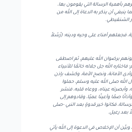
هم بأهمية الرسالة التي يقومون بها،
نبغي أن يذكر به الدعاة إلى الله من
ار الشنقيطي.
فجعلهم أمناء على وحيه ودينه: (رُسُلاً
ت عيونهم برضوان الله عليهم، ثم اصطفى
تاره الله جل جلاله خاتمًا للأنبياء
ة، وأدى الأمانة، ونصح الأمة، وكشف بإذن
ول الله صلى الله عليه وسلم، حملوا
، وأبصرته عيناه، ووعاه قلبه، فنشر
انًا صمًا وأعينًا عميًا، وقادوهم إلى
الة، فكانوا خير قدوةٍ بعد النبي -صلى
ً بعد رعيل.
ّن أن الإخلاص في الدعوة إلى الله يأتي