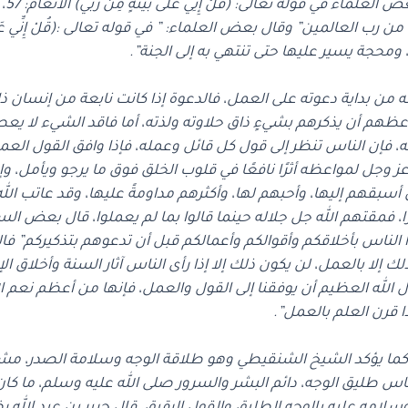
مع ا
ن رب العالمين” وقال بعض العلماء: ” في قوله تعالى :(قُلْ إِنِّي عَلَ
محجة يسير عليها حتى تنتهي به إلى الجنة”.
ه من بداية دعوته على العمل، فالدعوة إذا كانت نابعة من إنسان ذ
ووعظهم أن يذكرهم بشيءٍ ذاق حلاوته ولذته، أما فاقد الشيء لا يعطي
، فإن الناس تنظر إلى قول كل قائل وعمله، فإذا وافق القول العمل
وجل لمواعظه أثرًا نافعًا في قلوب الخلق فوق ما يرجو ويأمل، و
سبقهم إليها، وأحبهم لها، وأكثرهم مداومةً عليها، وقد عاتب الله من 
، فمقتهم الله جل جلاله حينما قالوا بما لم يعملوا، قال بعض السلف
لناس بأخلاقكم وأقوالكم وأعمالكم قبل أن تدعوهم بتذكيركم” فالذ
ك إلا بالعمل، لن يكون ذلك إلا إذا رأى الناس آثار السنة وأخلاق الإ
، ونسأل الله العظيم أن يوفقنا إلى القول والعمل، فإنها من أعظم نع
إذا قرن العلم بالعمل”.
ما يؤكد الشيخ الشنقيطي وهو طلاقة الوجه وسلامة الصدر، مشيرً
ناس طليق الوجه، دائم البشر والسرور صلى الله عليه وسلم، ما كان 