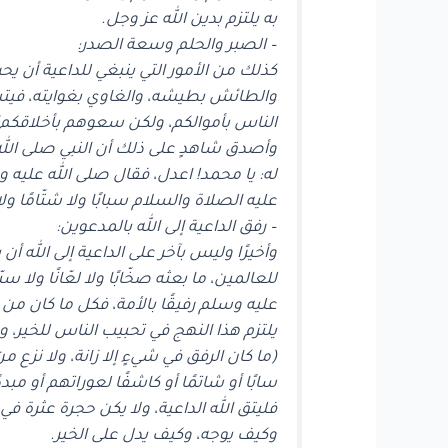
به يلتزم بدين الله عز وجل.
– الصبر والحلم وسعة الصدر:
كذلك من الأمور التي ينبغي للداعية أن 
والطائش بطيشه، والغاوي بغوايته، فيت
الناس بأموالكم، ولكن سعوهم بأخلاقكم)، و
وأصدق شاهدٍ على ذلك أن النبي صلى الله
له: يا محمد! اعدل، فقال صلى الله عليه و
عليه الصلاة والسلام سبابًا ولا شتّامًا ول
– رفق الداعية إلى الله بالمدعوين:
وأخيرًا وليس بآخر على الداعية إلى الله 
للعالمين، ما بعثه صخّابًا ولا لعّانًا ولا س
عليه وسلم رفيقًا بالأمة، فكل ما كان من 
يلتزم هذا النهج في تحبيب الناس للخير، و
(ما كان الرفق في شيءٍ إلا زانة، ولا نزع م
سابًا أو شاتمًا أو كاشفًا لعوراتهم أو م
فليتق الله الداعية، ولا يكن حجرة عثرة 
وكيف يوجه، وكيف يدل على الخير.