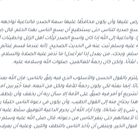
يحرص عليها وأن يكون محافظًا عليها سعة الصدر؛ فالداعية تواجهه
سع صدره للناس حتى يستطيع أن يسع الناس بهذا الحلم، قال صلى
الداعية إلى الله إذا كان واسع الصدر لزلّات أهل الزلل وخطيئات أه
 عليه وسلم ثبت عنه في الحديث الصحيح: (أنه عندما قسم غنائم 
سلم: ويحك، من يعدل إذا لم أعدل! ما تذمر عليه الصلاة والسلام، و
ا لعّانًا، ولكن كان رحمةً للعالمين، صلوات الله وسلامه عليه.
أن يلتزم بالقول الحسن والأسلوب الذي فيه رفقٌ بالناس؛ فإن الله 
بّابًا، إنما بعثه لكي يكون رحمةً للأمة ولكل من اتبعه، فما خُيّر بين 
تشريع أو أمر فيه ضيقٌ على الأمة إلا سأل ربه أن يخفف وأن يلطف بع
هذا يحتاج منه إلى القول الطيب، وأن يكون في دعوة الناس حليمًا رح
ن شيءٍ إلا شانة)، وإذا أراد الله أن يحرم الداعية التوفيق سلّط عليه
بددًا لأعمالهم حتى ينفر الناس من دعوته، قال صلى الله عليه وسل
في قبول الخير، وينبغي أن يأخذ الناس باللطف واللين، وعليه أن ي