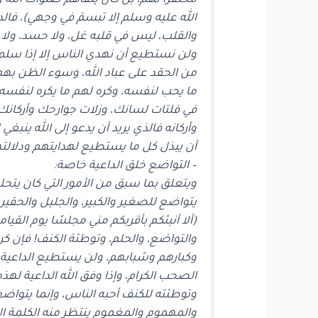
محتقرًا لهم، بل كان يلقاهم صلوات الله و
الله عليه وسلم إلا تبسمَ في وجهي)، فالد
والقلب، ليس في قلبه غل، ولا حسد، ولا ب
ولن نستطيع أن نهدي الناس إلا إذا سلم
من الحقد على عباد الله، وسوء الظن بهم،
ما يحب لنفسه، وكره لهم ما يكره لنفسه؛ 
في فلتات لسانك، وزلات جوارحك وأركانك، 
وأركانه فالذي يريد أن يدعو إلى الله ينبغ
أن يبذل كل ما يستطيع لهدايتهم ودلالتهم
– التواضع خلق الداعية خاصة:
ويتعلق بما سبق من الأمور التي كان يتحلى
يتواضع للصغير والكبير، والجليل والحقير
(ألا أنبئكم بأقربكم مني مجلسًا يوم القيام
والتواضع، والحلم، وتوطئة الكنف! فإن ك
وكبارهم وشبابهم، ولن يستطيع الداعية أن
الصحب الكرام، وإذا وفق الله الداعية لهذ
وتوطئته للكنف أحبه الناس، وإنما يتواضع 
والمهموم والمغموم ينتظر منه الكلمة التي 