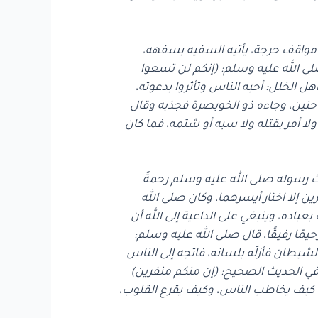
 مواقف حرجة، يأتيه السفيه بسفهه،
 الله عليه وسلم: (إنكم لن تسعوا
ل الخلل؛ أحبه الناس وتأثروا بدعوته،
حنين، وجاءه ذو الخويصرة فجذبه وقال
لا أمر بقتله ولا سبه أو شتمه، فما كان
بعث رسوله صلى الله عليه وسلم رحمةً
أمرين إلا اختار أيسرهما، وكان صلى الله
باده، وينبغي على الداعية إلى الله أن
يمًا رفيقًا، قال صلى الله عليه وسلم:
 الشيطان فأزلّه بلسانه، فاتجه إلى الناس
م في الحديث الصحيح: (إن منكم منفرين)
عرف كيف يخاطب الناس، وكيف يقرع القلوب،