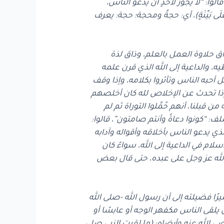
لعلماء، فالعلم لا بد منه، وقد قال بعض العلماء في قوله تعالى: (قُلْ إِنِي على بَيِّنَةٍ مِن ربي) الأنعام: 57، قالوا: “لا يجوز لأحدٍ أن يدعو الناس،
ى بَيِّنَةٍ)، أي: حجةٌ ومحجة؛ حجة: يعرف
اق حلاوة العمل بالعلم، وذاق لذة
ه، والداعية إلى الله الذي قرن علمه
 أحبه الناس وتأثروا بكلامه، وإذا وقف
إذا تحدث عن الإخلاص لله كان أخلصهم
قبلنا، أنهم حُمِّلوا التوراة ثم لم
: “كونوا دعاةً وأنتم صامتون”، قالوا:
ي يدعو الناس بأخلاقه وأقواله وآدابه
سلام في الداعية إلى الله، سواءً كان
م الله عز وجل على عبده، حتى قال بعض
ا فضيلته إلى أن رسول الله -صلى الله
يلقى الناس مكفهر الوجه أو عابسًا أو