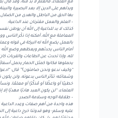
ويدلهم على الدين إلا بعد البصيرة والبينة م
بها الحق من الباطل والهدى من الضلال، و
– العلم والعمل مقترنان عند الداعية:
كذلك لا بد للداعية إلى الله أن يوطن نفس
المعاملة مع الله، أمكنه إذا ذكّر الناس 
بالعمل يضع الله له البركة في قوله وعمله
أمام الناس يحدثهم ويعظهم وضع الله عز 
لله، وإذا تحدث عن الطاعات والقربات كان أ
يحملوها فكانوا كمثل الحمار يحمل أسفارًا
“وكيف ندعو ونحن صامتون؟” قال: “ادعوا ا
وشمائله؛ تتأثر الناس بدعوته، ولن يكون ذل
خطيبًا أو واعظًا أو مُذكِّرًا أو معلمًا
العلماء: “لن يكون العبد هاديًا مهديًا إلا 
– طلاقة الوجه وسلامة الصدر:
هذه واحدة من أهم صفات وعِدد الداعية ك
عليه وسلم- وهو قدوتنا خرج داعية إلى ال