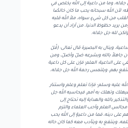
لاله، وما من داعية إلى الله يخلص في
ظه؛ لأن الله سبحانه يحب ما كان خالصًا
القلب من كل شيءٍ سواه، ملأ الله قلبه
ن يريد حظوظ الدنيا، من أراد أن يدعو
 ولكن لله جل جلاله.
عية، وينال به البصيرة قال تعالى: (قُلْ
ودعا إليه، ومن كان جاهلاً بالله وبشرعه ضلّ وأضلّ، ومن
غي على الداعية: العلم؛ فإن على كل داعية
تفع بهم، ويلتمس رحمة الله جل جلاله،
لله عليه وسلم- فإذا تعلم وعلم واستنار
 فيهلك وتهلك به أمم، فيحاسبه الله جل
ذكير بالله والهداية إليه تحتاج إلى
ي مجالس العلم وأحب العلماء والتزم
على دينه، فما من داعيةٍ إلى الله يحب
مه، وينتفع به ويتأدب معه كما كان حاله