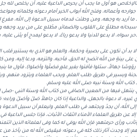
لإخلاص هو أول ما يجب أن يحرص الداعية عليه، أن يخلص لله جل ج
 جوارحه وأعماله، وفتح الله أبواب الخير أمام دعوته وكلماته ومواع
ا ما أريد به وجهه، ومن وطئت قدماه سبيل الدعوة إلى الله، مفرغ 
له سبحانه مطلعٌ على القلوب والضمائر، مطّلع على من يريد وجهه وم
دٍ سواه، لا يدعو للدنيا ولا يدعو رياءً، لا يدعو ليمدح أو يثنى عليه،
ا بد أن تكون على بصيرة وحكمة، والعلم هو الذي به يستنير قلب الدا
بَيِّنَةٍ مِن ربي) الأنعام: 57، فمن كان على بينةٍ من الله اتضح له الحق، فأحبه، والتزمه، 
ؤوسًا جهالاً، سئلوا فأفتوا بغير علمٍ فضلّوا وأضلوا)، فأول ما ينب
جنة ويسير في طريق طلب العلم، ويحب العلماء ويتزود منهم، وين
بعد كتاب الله وسنة نبيه صلى الله عليه وسلم.
م، ينتهل فيها من المعين الصافي من كتاب الله وسنة النبي -صلى ا
غيره، لا دعوة بالجهل، والداعية إذا كان جاهلاً ضلّ وأضلّ وراءه؛
لى الله، أن يجدّ ويجتهد في طلب العلم، وليعلم أن سبيل الدعوة والت
إلا عن طريق العلماء الأمناء الثقات الأثبات، فإذا جلس الداعية ف
 ورأى حرمتهم؛ فإن الله يوفي له كما وفى لعلمائه الذين ائتمنهم 
؛ إلا وجدت آثار ذلك كله في دعوته؛ فيقيض الله له من يأخذ من عل