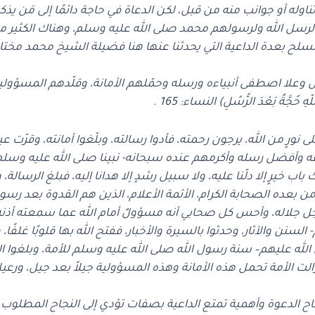
له أو جوانب منه من قبل، لكن الدعاة في حاجة دائمًا إلى مَن يذكر
سل الله ولرسولهم محمد صلى الله عليه وسلم، وهناك الكثير مما ي
التسلح بعدة الداعية التي يحدثنا عنها هنا فضيلة الشيخ محمد مخت
علا اصطفى أنبياءه ورسله وحمّلهم الأمانة، وقلّدهم المسؤولية، 
ّهِ حُجَّةٌ بَعْدَ الرُّسُلِ) النساء: 165 .
لى نورٍ من الله، يرجون رحمته، فأدوا رسالته، وبلّغوا أمانته، وقرّ
 وأفضل رسله وأكرمهم عنده سبحانه- نبينا صلى الله عليه وسلم؛ فاخ
اب خيرٍ إلا دلّنا عليه، ولا سبيل رشدٍ إلا هدانا إليه، فبلغ الرسال
من بعده الصحابة الكرام، الأئمة الأعلام، الذين هم القدوة بعد رس
ه جل جلاله، وأحس كل صحابي أنه مسؤولٌ أمام الله عما سمعته أذنه
 والآثار، وحدثوا بالسيرة والأخبار، ففتح الله بها قلوبًا غلفًا، وآذ
 عليهم– سنة رسول الله صلى الله عليه وسلم للأمة، وبلغوا الرس
زالت الأمة تحمل هذه الأمانة وهذه المسؤولية جيلاً بعد جيل، ورعيلا
دعوة وأهمية تمتع الداعية بصفات تؤدي إلى النجاح المطلوب، وبيَ