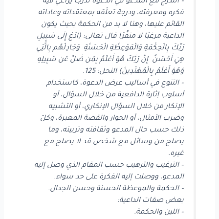
– التدرج مع المدعو في الدعوة تدرجًا يراعي فيه
فكره ومعرفته، ودرجة تعلّقه بمعتقداته وعاداته
القائم عليها، وهنا لا بد من الحكمة بحيث يكون
الداعية مرغبًا لا منفِّرًا قال تعالى: (ادْعُ إِلَى سَبِيلِ
رَبِّكَ بِالْحِكْمَةِ وَالْمَوْعِظَةِ الْحَسَنَةِ وَجَادِلْهُم بِالَّتِي
هِيَ أَحْسَنُ إِنَّ رَبَّكَ هُوَ أَعْلَمُ بِمَن ضَلَّ عَن سَبِيلِهِ
وَهُوَ أَعْلَمُ بِالْمُهْتَدِينَ) النحل: 125.
– التنوع في أساليب عرض الدعوة، كاستخدام
أسلوب إثارة الدافعية من خلال السؤال، أو
الإنكار من خلال السؤال الإنكاري، أو التشبيه
وضرب الأمثال، أو الحوار والقصة المعبرة، وكلّ
ذلك حسب حال المدعو وثقافته وتربيته، وما
يصلح من وسائل مع شخص قد لا يصلح مع
غيره.
– الترغيب والترهيب حسب المقام الذي وصل إليه
المدعو، ووصلت إليه الفكرة على حد سواء.
– الحكمة والموعظة الحسنة وحسن الجدال.
بعض صفات الداعية:
– اللين والحكمة.