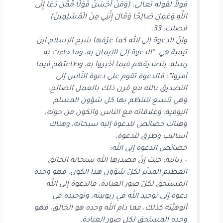
قولاً لقوله تعالى: (وَمَنْ أَحْسَنُ قَوْلًا مِّمَّن دَعَا إِلَى
اللَّهِ وَعَمِلَ صَالِحًا وَقَالَ إِنَّنِي مِنَ الْمُسْلِمِينَ)
فصلت: 33.
وإنّ الدعوة إلى الله كما عرّفها شيخ الإسلام ابن
تيمية هي: “الدعوة إلى الإيمان به، وما جاءت به
رسله، بتصديقهم فيما أخبروا به، وطاعتهم فيما
أمروا”؛ فالدعوة تقوم على دعوة النّاس إلى
التصديق بالله مع قرن ذلك بالعمل الصالح،
وهي تتسع لتنتظم بها كل شؤون المسلم
اليومية، وعلاقاته مع الناس والكون من حوله،
وهناك خصائص للدعوة إليه سبحانه، وهناك
أساليب وطرق للدعوة.
خصائص الدعوة إلى الله:
– ربانية: حيث إنّ مصدرها الله سبحانه الخالق
العظيم المدبِّر لكلّ شؤون هذا الكون، فهو وحده
المستحق لكلّ صور العبادة، فالدعوة إلى الله
دعوة إلى توحيد الله في ربوبيته، وتوحيده في
ألوهيَّته كذلك، فما دام الله وحده هو الخالق، فهو
وحده المستحق لكل صور العبادة.