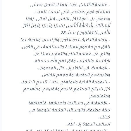
– عالمية الانتشار: حيث إنها لا تخصُ بجنس
بعينه أو قوم بعينهم، فهي ليست للعرب
وحدهم، بل دعوة لكل الناس، قال تعالى: (وَمَا
أَرْسَلْنَاكَ إِلَّا كَافَّةً لِّلنَّاسِ بَشِيرًا وَنَذِيرًا وَلَكِنَّ أَكْثَرَ
النَّاسِ لَا يَعْلَمُونَ) سبأ: 28.
– إيجابية النظرة: نحو الكون والإنسان والحياة بما
يتفق مع مفهوم العبادة والاستخلاف في الكون،
والذي من معانيه البناء والتعمير بعيدًا عن
الإفساد والتخريب وفق نهج الله سبحانه.
– الواقعية: في النظر إلى حال المدعوين،
وظروفهم الخاصة، وفهمهم الخاص.
– شمولية الفكرة والمنهاج: بحيث تتسع لتشمل
كلّ شرائح المجتمع غنيهم وفقيرهم، وجاهلهم
ومتعلمهم.
– الأخلاقية في وسائلها وأهدافها: فأهدافها
نبيلة عظيمة، والوسائل المتبعة لبلوغها هي
كذلك.
أساليب الدعوة إلى الله: