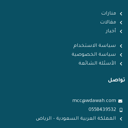
d
e
a
g
d
i
r
p
r
i
منارات
n
p
a
n
مقالات
m
أخبار
سياسة الاستخدام
سياسة الخصوصية
الأسئلة الشائعة
تواصل
mcc@wdawah.com
0558439532
المملكة العربية السعودية - الرياض