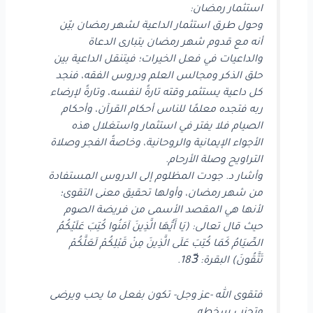
استثمار رمضان:
وحول طرق استثمار الداعية لشهر رمضان بيّن
أنه مع قدوم شهر رمضان يتبارى الدعاة
والداعيات في فعل الخيرات؛ فيتنقل الداعية بين
حلق الذكر ومجالس العلم ودروس الفقه، فنجد
كل داعية يستثمر وقته تارةً لنفسه، وتارةً لإرضاء
ربه فتجده معلمًا للناس أحكام القرآن، وأحكام
الصيام فلا يفتر في استثمار واستغلال هذه
الأجواء الإيمانية والروحانية، وخاصةً الفجر وصلاة
التراويح وصلة الأرحام.
وأشار د. جودت المظلوم إلى الدروس المستفادة
من شهر رمضان، وأولها تحقيق معنى التقوى؛
لأنها هي المقصد الأسمى من فريضة الصوم
حيث قال تعالى: (يَا أَيُّهَا الَّذِينَ آمَنُوا كُتِبَ عَلَيْكُمُ
الصِّيَامُ كَمَا كُتِبَ عَلَى الَّذِينَ مِنْ قَبْلِكُمْ لَعَلَّكُمْ
تَتَّقُونَ) البقرة: 183ّ.
فتقوى الله -عز وجل- تكون بفعل ما يحب ويرضى