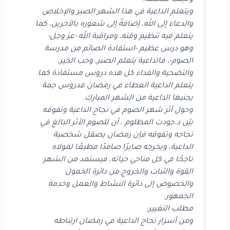
وتجنب سخطه.
ويتعلم الداعية في هذا الشهر الصبر والإخلاص
والدعاء إلى الله، إضافةً إلى شعوره بالآخرين، كما
يتعلم فيه تنظيم وقته، ومراقبة الله -عز وجل-
وهو درس عظيم -استفادة الصائم من مدرسة
الصوم-، فالداعية يتعلم الصبر، وحب الخير،
والتضحية والفداء كل هذه دروس مستفادة كما
يتعلم الداعية العطاء في رمضان فدروس جمة
يجنيها الداعية من الشهر المبارك.
وحول أثر شهر الصوم في نجاح الداعية وتفوقه
بيّن د.جودت المظلوم ، أن للصوم الأثر البالغ في
نجاحه وتفوقه فإن رمضان يصقل شخصية
الداعية، ويخرجه صابرًا صامدًا مطيعًا لمولاه
ناجحًا في كل مناحي حياته، فيستمد من الشهر
القوة والثبات والخروج من دائرة الخمول
والخصوص إلى دائرة النشاط والعمل وخدمة
الجمهور.
مطلب التغيير:
ومن أسرار نجاح الداعية في رمضان ارتباطه