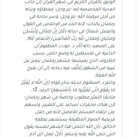
الوثيق بالقرآن الكريم في شهر القرآن إلى جانب
المحبة المخصصة لله -عز وجل- فعطاؤه وبذله
من أجل مرضاة الله -عز وجل- وسر نجاحه في
رمضان بالذات؛ لأنه اتخذ من الإخلاص في القول
والعمل شعارًا في حياته (قُلْ إِنَّ صَلَاتِي وَنُسُكِي
وَمَحْيَايَ وَمَمَاتِي لِلَّهِ رَبِّ الْعَالَمِينَ) الأنعام: 162.
على الصعيد ذاته أكّد د. جودت المظلوم أن
الداعية في فلسطين له وضع خاص بسبب
الظروف الذي يعيشها فشهر رمضان يتميز عن
غيره من الشهور يُكثِّف فيه دعاءه إلى أن يفرج
الله الغمة.
وختم د. المظلوم حديثه بذكر قوله (إِنَّ اللَّهَ لا يُغَيِّرُ
مَا بِقَوْمٍ حَتَّى يُغَيِّرُوا مَا بِأَنفُسِهِمْ) الرعد: 11ّ،
متابعًا التغيُر مطلوب وخاصةً في شهر رمضان؛
لأن هناك محفزات تساعد على التغيير، وتسهم
على ارتقاء المسلم للأفضل لأنه من خلال
فريضة الصوم العظيمة يستشعر عظمة
الخالق، بأن الله اختص هذا الشهر لنفسه يقول
النبي صلى الله عليه وسلم: (كُلُّ عَمَلِ ابْنِ آدَمَ