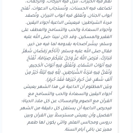
تعمّ فيه الخيرات، تنزل فيه البركات، والرحمات،
تضاعف فيه الحسنات، وتُستجاب الدعوات، تُفتح
أبواب الجنان، وتُغلق فيه أبواب النيران، وتُصفد
مردة الشياطين؛ فيعيش الداعية أجواء اليقين،
وأجواء السعادة والحب والتسامح والعطف على
الفقير والمسكين، وقد كان نبينا -صلى الله عليه
وسلم- يبشّر أصحابه بقدومه لما فيه من خير،
فقال صلى الله عليه وسلم: (أَتَاكُم رَمَضَان شَهْرٌ
مُبَارَكٌ، فَرَضَ اللَّهُ عَزَّ وَجَلَّ عَلَيْكُمْ صِيَامَهُ، تُفْتَحُ
فِيهِ أَبْوَابُ السَّمَاءِ، وَتُغْلَقُ فِيهِ أَبْوَابُ الْجَحِيمِ،
وَتُغَلُّ فِيهِ مَرَدَةُ الشَّيَاطِينِ، لِلَّهِ فِيهِ لَيْلَةٌ خَيْرٌ مِنْ
أَلْفِ شَهْرٍ، مَنْ حُرِمَ خَيْرَهَا فَقَدْ حُرِمَ).
وبيّن المظلوم أن الداعية في هذا الشهر يعيش
أجواء اليقين والسعادة والحب والتسامح مع
القرآن مع الصوم والإمساك عن كل ملاذ الحياة؛
فيحرص الداعية أن يستغل كل دقيقة من الشهر
الفضيل وأن يعيش مسترسلاً بين القرآن وبين
دروس ومجالس العلم، والتي يكون لها طعم
مميز عن باقي أيام السنة.