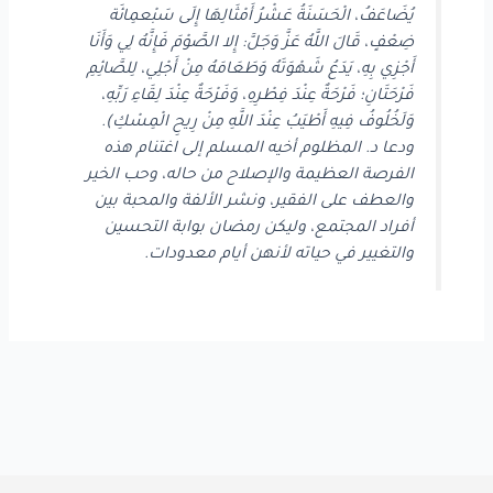
يُضَاعَفُ، الْحَسَنَةُ عَشْرُ أَمْثَالِهَا إِلَى سَبْعمِائَة
ضِعْفٍ، قَالَ اللَّهُ عَزَّ وَجَلَّ: إِلا الصَّوْمَ فَإِنَّهُ لِي وَأَنَا
أَجْزِي بِهِ، يَدَعُ شَهْوَتَهُ وَطَعَامَهُ مِنْ أَجْلِي، لِلصَّائِمِ
فَرْحَتَانِ؛ فَرْحَةٌ عِنْدَ فِطْرِهِ، وَفَرْحَةٌ عِنْدَ لِقَاءِ رَبِّهِ،
وَلَخُلُوفُ فِيهِ أَطْيَبُ عِنْدَ اللَّهِ مِنْ رِيحِ الْمِسْكِ).
ودعا د. المظلوم أخيه المسلم إلى اغتنام هذه
الفرصة العظيمة والإصلاح من حاله، وحب الخير
والعطف على الفقير، ونشر الألفة والمحبة بين
أفراد المجتمع، وليكن رمضان بوابة التحسين
والتغيير في حياته لأنهن أيام معدودات.