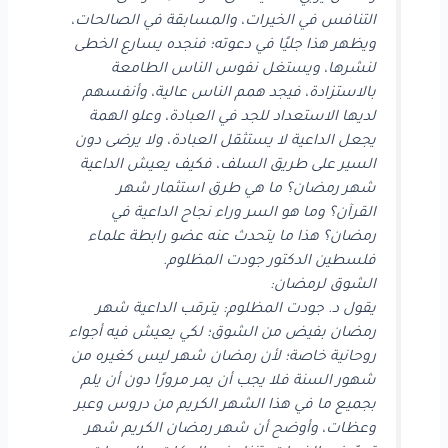
التنافس في الخيرات، والمسابقة في الصالحات،
ويظهر هذا جليًا في دعوته؛ فنجده يسارع الخطى
لنشرها، ويستغل نفوس الناس الطامعة
بالاستزادة، فيجد همم الناس عالية، وأنفسهم
لديها الاستعداد للجد في العبادة، وعلو الهمة
يجعل الداعية لا يستثقل العبادة، ولا يرضى دون
السير على طريق السلف، فكيف يعيش الداعية
شهر رمضان؟ ما هي طرق استثمار شهر
القرآن؟ وما هو السر وراء نجاح الداعية في
رمضان؟ هذا ما يتحدث عنه عضو رابطة علماء
فلسطين الدكتور جودت المظلوم.
الشوق لرمضان:
يقول د. جودت المظلوم: يترقب الداعية شهر
رمضان بفيض من الشوق؛ لكي يعيش فيه أجواء
روحانية خاصة؛ لأن رمضان شهر ليس كغيره من
شهور السنة فلا يجب أن يمر مرورًا دون أن يلم
بجميع ما في هذا الشهر الكريم من دروس وعبر
وعظات، وأوضح أن شهر رمضان الكريم شهر