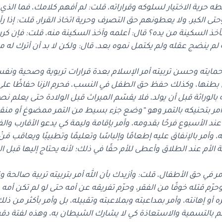
حرية الاختيار لسلوكه وقراراته، قلت: لم أفهم كلامك، فما الذي تود
 وحتى الكبر، ولا يعطونهم حق التصرف وحرية اتخاذ القرار، قلت: إذ
أخذ السكينة من يده؟ قال: أعلمه وآخذ السكينة منه، قلت: فإن كر
 لم ينضج عقله ولم يكتمل نموه بعد، قال: ولكن لا بد أن أترك له م
ته وحسن تربيته أمر الإسلام بعدة قرارات تربوية وصحية ونفسية
 بطنها، وكذلك حفظ حق الطفل في النسب، فحرم الزنا حفاظًا ع
لوراثة قبل أن يولد، فلا يقسّم الميراث قبل الولادة حتى يعلم نصيب
مر بتحنيكه بالتمر وهو “وضع جزء بسيط من التمر ممضوغ أو منق
ند الأسبوع فرحًا بقدومه، وأمر بإقامة وليمة كي يدعو الأقارب والف
، وأمر بالإنفاق عليه إطعامًا وإلباسًا وتعليمًا وتطبيبًا ويعاقب مَ
 الأم عند الطلاق وأعطى للأم حقًا في ذلك؛ لأنه يحتاج إليها قبل ا
ر في حق الأطفال، قلت: وأزيدك بأن الله أمر بتربيته تربية صالحة 
رّم قتله خوفًا من الفقر، وحرّم تفريقه عن أمه حتى لو لم تكن أمه
أو إهانته، وأمر بمداعبته وبملاعبته وتقبيله، بل وأمر بأكثر من ذل
رحم بالتسمية والاستعاذة كي لا يشارك الشيطان به، وهذه لفتة د