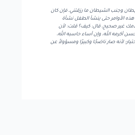
لشيطان وجنب الشيطان ما رزقتني، فإن كان
 هذه الأوامر حتى ينشأ الطفل نشأة
كلامك غير صحيح، قال: كيف؟ قلت: لأن
سن أكرمه الله، وإن أساء حاسبه الله،
ار؛ لأنه صار ناضجًا وكبيرًا ومسؤولاً عن