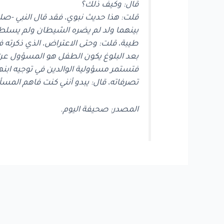
قال: وكيف ذلك؟
قلت: هذا حديث نبوي، فقد قال النبي -صلى
بينهما ولد لم يضره الشيطان ولم يسلط عل
طيبة، قلت: وحتى الاعتراض، الذي ذكرته ف
بعد البلوغ يكون الطفل هو المسؤول عن تص
فتستمر مسؤولية الوالدين في توجيه ابنهما
تصرفاته، قال: يبدو أنني كنت فاهم المسأل
المصدر: صحيفة اليوم.