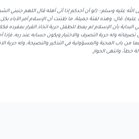
 الله عليه وسلم-: (لو أن أحدكم إذا أتى أهله قال اللهم جنبني ا
يه)، قال: وهذه لفتة جميلة، ما ظننت أن الإسلام أمر الآباء بكل
ي البداية بأن الإسلام لم يعط للطفل حرية اتخاذ القرار بمفرده ف
رفاته وله حرية التصرف والاختيار ويكون حسابه عند ربه، فإذا أح
 من باب المحبة والمسؤولية في التذكير والنصيحة، وله حرية الاختي
ة خطأ، وانتهى الحوار.