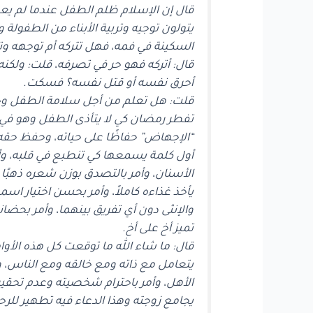
قال إن الإسلام ظلم الطفل عندما لم يعطه 
يتولون توجيه وتربية الأبناء من الطفولة
السكينة في فمه، فهل تتركه أم توجهه وت
قال: أتركه فهو حر في تصرفه، قلت: ولكنه
أحرق نفسه أو قتل نفسه؟ فسكت.
قلت: هل تعلم من أجل سلامة الطفل وحماي
تفطر رمضان كي لا يتأذى الطفل وهو في
“الإجهاض” حفاظًا على حياته، وحفظ حقه با
أول كلمة يسمعها كي تنطبع في قلبه، وأ
الأسنان، وأمر بالتصدق بوزن شعره ذهبًا ع
يأخذ غذاءه كاملاً، وأمر بحسن اختيار اسمه
والإنثى دون أي تفريق بينهما، وأمر بحضانة
تميز أخ على أخ.
قال: ما شاء الله ما توقعت كل هذه الأوام
يتعامل مع ذاته ومع خالقه ومع الناس، وح
الأهل، وأمر باحترام شخصيته وعدم تحقيره 
يجامع زوجته وهذا الدعاء فيه تطهير لل