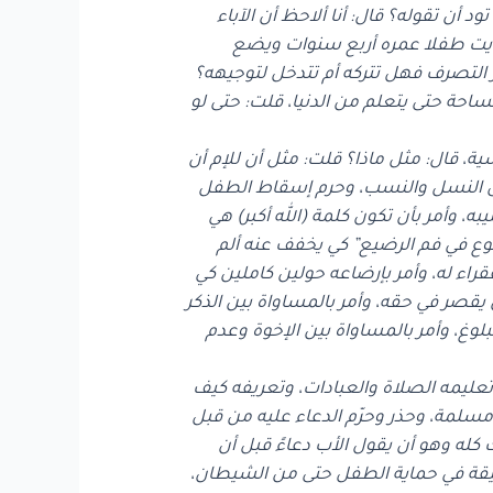
 أن تقوله؟ قال: أنا ألاحظ أن الآباء
ا رأيت طفلا عمره أربع سنوات ويضع
ر التصرف فهل تتركه أم تتدخل لتوجيهه؟
ساحة حتى يتعلم من الدنيا، قلت: حتى لو
، قال: مثل ماذا؟ قلت: مثل أن للإم أن
لى النسل والنسب، وحرم إسقاط الطفل
ه، وأمر بأن تكون كلمة (الله أكبر) هي
وع في فم الرضيع” كي يخفف عنه ألم
قراء له، وأمر بإرضاعه حولين كاملين كي
نْ يقصر في حقه، وأمر بالمساواة بين الذكر
لبلوغ، وأمر بالمساواة بين الإخوة وعدم
وتعليمه الصلاة والعبادات، وتعريفه كيف
 مسلمة، وحذر وحرّم الدعاء عليه من قبل
ك كله وهو أن يقول الأب دعاءً قبل أن
قيقة في حماية الطفل حتى من الشيطان،