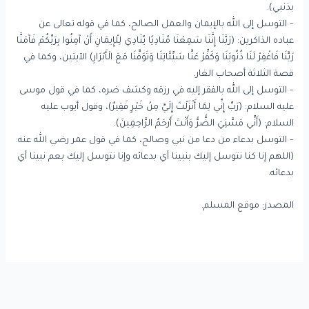
بذنبي).
– التوسل إلى الله بالإيمان والعمل الصالح، كما في قوله تعالى عن
عباده الذاكرين: (رَبَّنَا إِنَّنَا سَمِعْنَا مُنَادِيًا يُنَادِي لِلْإِيمَانِ أَنْ آمِنُوا بِرَبِّكُمْ فَآمَنَّا
رَبَّنَا فَاغْفِرْ لَنَا ذُنُوبَنَا وَكَفِّرْ عَنَّا سَيِّئَاتِنَا وَتَوَفَّنَا مَعَ الْأَبْرَارِ) الآيتين، وكما في
قصة الثلاثة أصحاب الغار.
– التوسل إلى الله بالفقر إليه في رزقه وكشف ضره، كما في قول موسى
عليه السلام: (رَبِّ إِنِّي لِمَا أَنْزَلْتَ إِلَيَّ مِنْ خَيْرٍ فَقِيرٌ)، وقول أيوب عليه
السلام: (أَنِّي مَسَّنِيَ الضُّرُّ وَأَنْتَ أَرْحَمُ الرَّاحِمِينَ).
– التوسل بدعاء من دعا من نبي وصالح، كما في قول عمر رضي الله عنه:
(اللهم إنا كنا نتوسل إليك بنبينا أي بدعائه وإنا نتوسل إليك بعم نبينا أي
بدعائه.
المصدر: موقع المسلم.