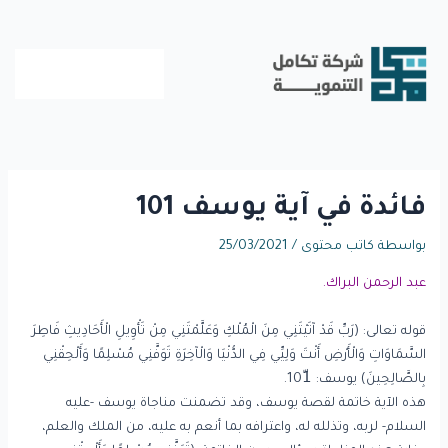
خطي
لى
لمحتوى
فائدة في آية يوسف 101
بواسطة
كاتب محتوى
/
25/03/2021
عبد الرحمن البراك.
قوله تعالى: (رَبِّ قَدْ آتَيْتَنِي مِنَ الْمُلْكِ وَعَلَّمْتَنِي مِنْ تَأْوِيلِ الْأَحَادِيثِ فَاطِرَ
السَّمَاوَاتِ وَالْأَرْضِ أَنْتَ وَلِيِّي فِي الدُّنْيَا وَالْآخِرَةِ تَوَفَّنِي مُسْلِمًا وَأَلْحِقْنِي
بِالصَّالِحِينَ) يوسف: 101ّ.
هذه الآية خاتمة لقصة يوسف، وقد تضمنت مناجاة يوسف -عليه
السلام- لربه، وتذلله له، واعترافه بما أنعم به عليه، من الملك والعلم،