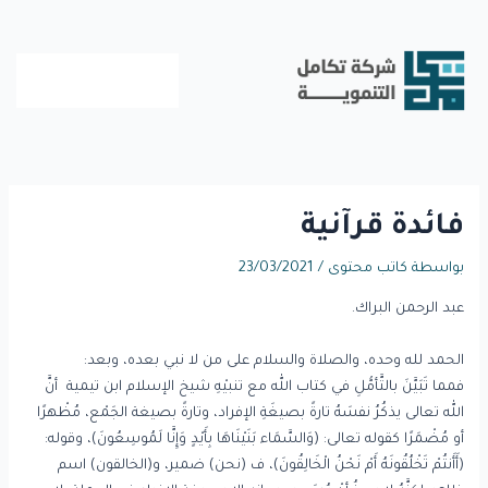
خطي
لى
لمحتوى
فائدة قرآنية
بواسطة
كاتب محتوى
/
23/03/2021
عبد الرحمن البراك.
الحمد لله وحده، والصلاة والسلام على من لا نبي بعده، وبعد:
فمما تَبَيَّنَ بالتَّأمُّلِ في كتاب الله مع تنبيْهِ شيخ الإسلام ابن تيمية أنَّ
الله تعالى يذكُرُ نفسَهُ تارةً بصيغَةِ الإفراد، وتارةً بصيغة الجَمْع، مُظْهرًا
أو مُضْمَرًا كقوله تعالى: (وَالسَّمَاء بَنَيْنَاهَا بِأَيْدٍ وَإِنَّا لَمُوسِعُونَ)، وقوله:
(أَأَنتُمْ تَخْلُقُونَهُ أَمْ نَحْنُ الْخَالِقُونَ)، ف (نحن) ضمير، و(الخالقون) اسم