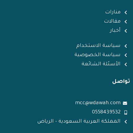
d
e
a
g
d
i
r
p
r
i
منارات
n
p
a
n
مقالات
m
أخبار
سياسة الاستخدام
سياسة الخصوصية
الأسئلة الشائعة
تواصل
mcc@wdawah.com
0558439532
المملكة العربية السعودية - الرياض