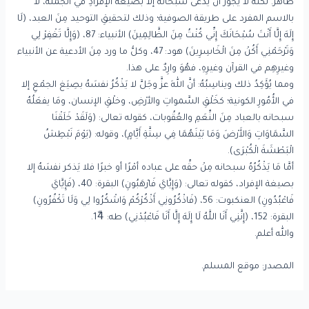
ظاهر. لكنَّهُ لا يجوزُ أنْ يُدعَى سبحانه إلا بصيغة الإفرادِ في الجملة، لا
بالاسم المفرد على طريقة الصوفية؛ وذلك لتحقيقِ التوحيد مِنَ العبد، (لَا
إِلَهَ إِلَّا أَنْتَ سُبْحَانَكَ إِنِّي كُنْتُ مِنَ الظَّالِمِينَ) الأنبياء: 87، (وَإِلَّا تَغْفِرْ لِي
وَتَرْحَمْنِي أَكُنْ مِنَ الْخَاسِرِينَ) هود: 47، وكلُّ ما ورد مِنَ الأدعية عن الأنبياء
وغيرِهِم في القرآن وغيرِهِ، فهُوَ وارِدٌ على هذا.
ومما يُؤَكِدُ ذلك ويناسِبُهُ: أنَّ اللهَ عزَّ وجَلَّ لا يَذْكُرُ نفسَهُ بصِيَغ الجمْعِ إلا
في الأُمُورِ الكونية؛ كخَلْقِ السَّمواتِ والأرْضِ، وخلْقِ الإنسان، ومَا يفعَلُهُ
سبحانه بالعباد مِنَ النِّعَمِ والعُقُوبات، كقوله تعالى: (وَلَقَدْ خَلَقْنَا
السَّمَاوَاتِ وَالأَرْضَ وَمَا بَيْنَهُمَا فِي سِتَّةِ أَيَّامٍ)، وقوله: (يَوْمَ نَبْطِشُ
الْبَطْشَةَ الْكُبْرَى).
أمَّا مَا يَذْكُرُهُ سبحانه مِنْ حقِّه على عباده أمْرًا أو خبرًا فلا يَذكر نفسَهُ إلا
بصيغة الإفراد، كقوله تعالى: (وَإِيَّايَ فَارْهَبُونِ) البقرة: 40، (فَإِيَّايَ
فَاعْبُدُونِ) العنكبوت: 56، (فَاذْكُرُونِي أَذْكُرْكُمْ وَاشْكُرُوا لِي وَلَا تَكْفُرُونِ)
البقرة: 152، (إِنَّنِي أَنَا اللَّهُ لَا إِلَهَ إِلَّا أَنَا فَاعْبُدْنِي) طه: 14ّ.
والله أعلم.
المصدر: موقع المسلم.