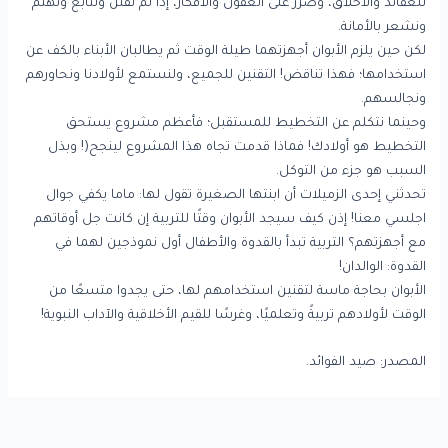
للعقائد والأخلاق، وضرر على العقول والأفكار، إذا لم نقنن ونتابع ونهتم
ونشعر بالأمانة.
لكن حين يلزم الأبوان أجهزتهما طيلة الوقت ثم يطالبان الأبناء بالكف عن
استخدامها؛ فهذا تناقض! التقنين للجميع، ولنستمع لأولادنا ونحاورهم
ونجالسهم.
وحينما نتكلم عن التخطيط للمستقبل؛ فأعظم مشروع يستحق
التخطيط هو أولادك! فماذا قدمت تجاه هذا المشروع لينجح(! وبذل
السبب هو جزء من التوكل.
تحدثني إحدى الزميلات أن ابنتها الصغيرة تقول لها: ماما يكفي جوال
اجلسي معنا! إذن كيف سيجد الأبوان وقتًا للتربية إن كانت جل أوقاتهم
مع أجهزتهم؟ التربية تبدأ بالقدوة والأطفال أول نموذجين لهما في
القدوة: الوالدان!
الأبوان بحاجة ماسة لتقنين استخدامهم لها، حتى يجدوا متسعًا من
الوقت لأولادهم تربيةً وتعلميًا، وغرسًا للقيم الأخلاقية والآداب النبوية!
المصدر: صيد الفوائد.