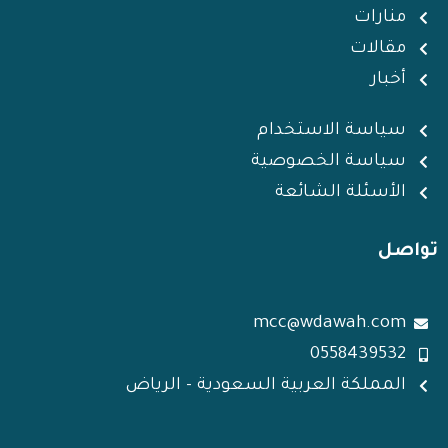
i
r
p
r
i
منارات
n
p
a
n
مقالات
m
أخبار
سياسة الاستخدام
سياسة الخصوصية
الأسئلة الشائعة
تواصل
mcc@wdawah.com
0558439532
المملكة العربية السعودية - الرياض