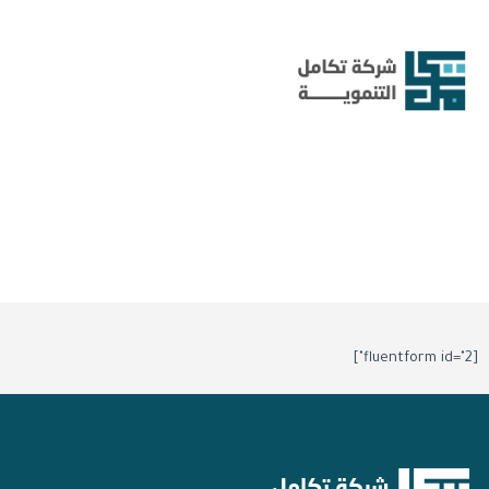
خطي
لى
لمحتوى
[fluentform id="2"]