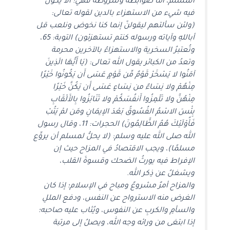
المسلم، أما ضوابطه وشروطه فهي: ألا يكونَ
فيه شيء من الاستهزاء بالدين لقوله تعالى:
(ولئن سألتهم ليقولنّ إنما كنا نخوض ونلعب قل
أباللهِ وآياته ورسوله كنتم تستهزئون) التوبة: 65،
وتُعتبرُ السخرية والاستهزاءُ بالآخرين محرمة
وتعدُ من الكبائر يقول الله تعالى: (يَا أَيُّهَا الَذِينَ
آمَنُوا لا يَسْخَرْ قَوْمٌ مِّن قَوْمٍ عَسَى أَن يَكُونُوا خَيْرًا
مِنْهُمْ ولا نِسَاءٌ من نِسَاءٍ عَسَى أَن يَكُنَّ خَيْرًا
مِنْهُنَّ ولا تَلْمِزُوا أَنفُسَكُمْ ولا تَنَابَزُوا بِالأَلْقَابِ
بِئْسَ الاسْمُ الفُسُوقُ بَعْدَ الإيمَانِ ومَن لمْ يَتُبْ
فَأُوْلَئِكَ هُمُ الظَّالِمُونَ) الحجرات: 11، وقال رسول
الله صلى الله عليه وسلم: (لا يحلُّ لمسلم أن يروِّع
مسلمًا)، ويجب الاقتصادُ في المزاح حيث إن
الإفراط فيه يورثُ الضحك وقسوةَ القلب،
ويشغلُ عن ذِكر الله.
والمزاح أمرٌ مشروعٌ ومباح في الإسلام؛ إذا كان
الغرض منه الاسترواح عن النفس، ودفع المللِ
والسأمِ والكربِ عن النفوس، ويُثاب عليه صاحبه؛
إذا ابتغى من ورائه وجه الله، ويصلُ إلى مرتبة