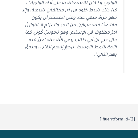
الواجبِ إذا كان للاستعانة به على أداء الواجبات،
كلُ ذلك شرط خلوهِ من أيِ مخالفاتٍ شرعية، وإلا
فهو حرامٌ منهي عنه، وعلى المسلم أن يكون
مقتصدًا فيه؛ فيوازن بين الجدِ والمزاح إذ التوازنُ
أمرٌ مطلوبٌ في الإسلام، وهو ناموسٌ كَوني كما
قال علي بن أبي طالب رضي الله عنه: “خيرُ هذه
الأمة النمط الأوسط: يرجعُ إليهم الفاني، ويلحقُ
بهم التالي”.
[fluentform id="2"]