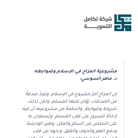
خطي
لى
لمحتوى
مشروعية المزاح في الإسلام وضوابطه:
د. ماهر السوسي:
إن المزاح أمرٌ مشروع في الإسلام، ويُعدُ صدقةً
من الصدقات يُؤجَر عليها المسلم، ولكن لذلك
شروط وضوابط، والحكمةُ من مشروعيته أن فيه
إدخالاً للسرورِ على قلبِ المسلم، ويُستعان به
على التخلص من السأمِ والملل، وطردِ الوحشة،
ودفعِ الهمِ والخوف والقلق، ونحوِه عن قلب