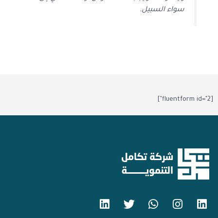
سواء السبيل.
[fluentform id="2"]
L
T
W
I
L
i
w
h
n
i