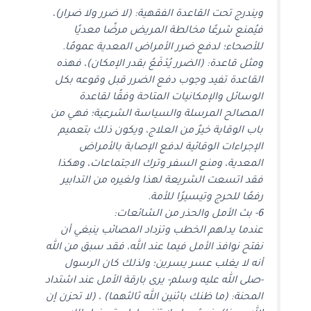
ويندرج تحت القاعدة الفقهية: (لا ضرر ولا ضرار)،
فيُمنع شرعًا مخالطة المريض مرضًا معديًا
للأصحاء؛ لدفع ضرر الأمراض المعدية عمومًا.
ومثل قاعدة: (الضرر يُدْفَعُ بقدر الإمكان)، فهذه
القاعدة تفيد وجوب دفع الضرر قبل وقوعه بكل
الوسائل والإمكانيات المتاحة وفقًا لقاعدة
المصالح المرسلة والسياسة الشرعية؛ فهي من
باب الوقاية خيرٌ من العلاج، ويكون ذلك بتعميم
الإجراءات الوقائية لدفع الإصابة بالأمراض
المعدية، ومنع السفر وترك الاجتماعات، وهكذا
فقد اتسعت الشريعة لهذا ولغيره من التدابير
رفعًا للحرج وتيسيرًا للأمة.
6- بث الأمل والحذر من الشائعات:
عندما يدلهم الخطب وتزداد المصائب ينبغي أن
نفتح نوافذ الأمل فيما عند الله، فقد سبق من الله
أنه لا يغلب عسر يسرين؛ ولذلك كان الرسول
-صلى الله عليه وسلم- يرى بارقة الأمل عند اشتداد
المحنة: (ما ظنك باثنين الله ثالثهما) ، (لا تحزن إن