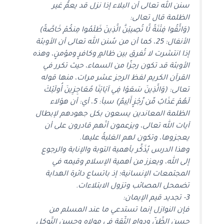
سنن الله تعالى أن البلاء إذا نزل قد يعمُّ غير
الظلمة قال تعالى:
(وَاتَّقُوا فِتْنَةً لَّا تُصِيبَنَّ الَّذِينَ ظَلَمُوا مِنكُمْ خَاصَّةً)
الأنفال: 25، كما أن من سُنن الله تعالى أن الأوبئة
إذا انتشرت لا تُفرق بين ظالمٍ وكافرٍ ومؤمنٍ، وهذه
الأوبئة قد تكون رجزًا من السماء، حيث تكرر في
القرآن الكريم لفظ الرجز عشر مرات، منها قوله
تعالى: (وَالَّذِينَ سَعَوْا فِي آيَاتِنَا مُعَاجِزِينَ أُولَئِكَ
لَهُمْ عَذَابٌ مِّن رِّجْزٍ أَلِيمٌ) سبأ: 5، أي: أن هؤلاء
الظلمة المعاندين يسعون بكل جهودهم لإبطال
آيات الله تعالى، ويزعمون أنّهم قادرون على أن
يعجزوها، وتكون لهم الغلبةُ عليها.
وهذا الدرس يُذَكِّر بأهمية التوبة والإنابة والرجوع
إلى الله، ويعزز من أهمية الإسلام وقيمه في
المجتمعات الإنسانية؛ إذ باتساع دائرة الهداية
تضمحل المصائب وتزول الابتلاءات.
3- تجديد قيم الإيمان:
فإن النوازل إنما تستدعي ما عند المسلم من
حسن الظّنّ ودوام الثّقة في مولاه وحسن التّوكل