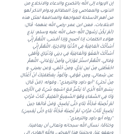
إن الإيواء إلى الله بالتضرع والدعاء والانخلاع من
الذنوب والمعاصي وردّ المظالم ودوام الذكر لَهو
من أهم الأسلحة للمواجهة والمدافعة لمثل هذه
الابتلاءات، فعن ابن عمر -رضي الله عنهما- قَالَ:
(لَمْ يَكُنْ رَسُولُ اللَّهِ -صلى الله عليه وسلم- يَدَع
هؤلاء الكلمات إذا أصبح وَإذا أَمْسَى: اللَّهُمَّ إِنِّي
أَسْأَلُكَ الْعَافِيَةَ فِي الدُّنْيَا وَالآخِرَةِ، اللَّهُمَّ إِنِّي
أَسْأَلُكَ الْعَفْوَ وَالْعَافِيَةَ فِي دِينِي وَدُنْيَايَ وَأَهْلِي
وَمَالِي، اللَّهُمَّ استُرْ عَوْرَاتي وآمِنْ رَوْعَاتي، اللَّهمَّ
احْفَظْنِي مِنْ بَينِ يَدَيَّ، ومِنْ خَلْفي، وَعن يميني، و
عن شِمالي، ومِن فَوْقِي، وأعُوذُ بِعَظَمَتِكَ أنْ أُغْتَالَ
مِنْ تَحتي) “أبو داود والترمذي”، وقوله: (مَنْ قَالَ:
بِسْمِ اللَّهِ الَّذِي لَا يَضُرُّ مَعَ اسْمِهِ شَيْءٌ فِي الْأَرْضِ
وَلَا فِي السَّمَاءِ وَهُوَ السَّمِيعُ الْعَلِيمُ، ثَلَاثَ مَرَّاتٍ
لَمْ تُصِبْهُ فَجْأَةُ بَلَاءٍ حَتَّى يُصْبِحَ، وَمَنْ قَالَهَا حِينَ
يُصْبِحُ ثَلَاثَ مَرَّاتٍ لَمْ تُصِبْهُ فَجْأَةُ بَلَاءٍ حَتَّى يُمْسِيَ)
“رواه أبو داود والترمذي”.
وختامًا: نسأل الله سبحانه وتعالى أن يعافينا،
ويعفو عنا، ويجنبنا هذا المرض، والله الهادي إلى