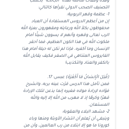
وهذه وقفات متأملة لهذه “الجائحة” بحسب
التصنيف الصحب الدولي نقرأها كالتالي:
1- عظمة وقهر الربوبية:
إن من أعظم الدروس المستفادة أن العباد
محفوظون بكلأ الله ورعايته ومقهورون بعزة الله
الرب تعالى وقهره وأنهم لا يسوون شيئًا أمام
ملكوت الله في هذا الكون العظيم، فما أحقر
الإنسان وما أكفره، فإذا لم تكن له حيلة أمام هذا
الفايروس المتناهي في الصغر فكيف يقابل الله
بالكفر والعناد والتكذيب!
(قُتِلَ الْإِنسَانُ مَا أَكْفَرَهُ) عبس: 17.
فمن تأمل هذا الدرس قرّت عينه بربه، وانشرح
فؤاده لإرادة مولاه فغيره إنما يذعن لتلك الإرادة
قهرًا وكرهًا إذ لا مهرب من الله إلا إليه والله
المستعان.
2- مشهد البلاء والعقوبة:
وينبغي أن يُعلم أن انتشار الأوبئة ومنها وباء
كورونا ما هو إلا ابتلاء من رب العالمين، وأن من