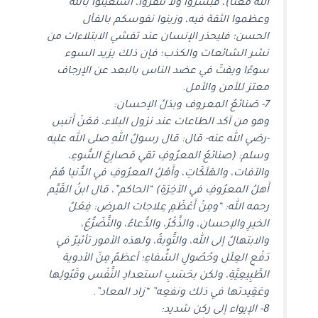
الله معنا)، فبشروا ولا تنفروا، استعينوا بالله
وعظموا الثقة فيه، وزينوا نفوسكم بالفأل
الحسن؛ فليحذر الإنسان عند تفشي الابتلاءات من
نشر الشائعات والكذب؛ فإن ذلك يزيد السوء
سوءًا ويفتّ في عضد الناس بالبعد عن الإرجاف
معتز للأمن والأمل.
7- صَنائعُ المعروف وبذلُ الإحسان:
وهو من آكد الطاعات عند نزول البلاء، فعَنْ أَنسِ
-رضي الله عنه- قال: قال رسولُ اللهِ صلى الله عليه
وسلم: (صنائعُ المعرُوفِ تقي مَصارِعَ السُّوءِ،
والآفات، والهَلَكَاتِ، وأَهْلُ المعرُوفِ في الدُّنيا هُمْ
أَهلُ المعرُوفِ في الآخِرَةِ) “الحاكم”، قال ابنُ القَيِّم
رحمه الله: “ومِنْ أَعْظَمِ عِلاجات المرض: فِعْلُ
الخيرِ والإحسان، والذِّكْرُ، والدُّعاءُ، والتَّضَرُّعُ،
والابتهالُ إلى الله، والتَّوبةُ، ولهذه الأمور تأثيرٌ في
دَفْعِ العِلَل وحُصُولِ الشِّفاءِ؛ أعظمُ مِنَ الأدوية
الطَّبِيعِيَّةِ، ولكن بحَسَبِ استعدادِ النَّفْس وقَبُولِها
وعَقِيدتها في ذلك ونفعِه” “زاد المعاد”.
8- الإيواء إلى ركن شديد: