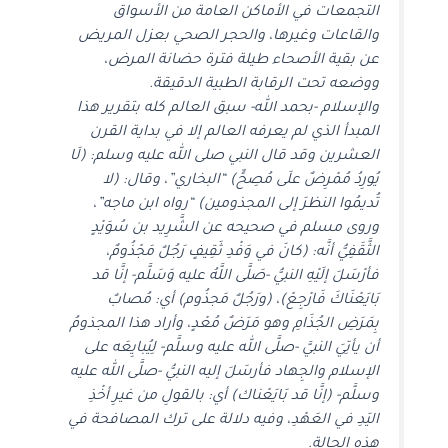
التجمعات في الأماكن العامة من الأسواق
والقاعات وغيرها، والحجر الصحي بعزل المريض
عن بقية الأصحاء طيلة فترة حضانة المرض،
ووضعه تحت الرقابة الطبية الدقيقة.
والإسلام -بحمد الله- سبق العالم كله بتقرير هذا
المبدأ الذي لم يعرفه العالم إلا في بداية القرن
العشرين وقد قال النبي صلى الله عليه وسلم: (لَا
يُورِدُ مُمْرِضٌ علَى مُصِحٍّ) “البخاري”، وقال: (لا
تُديمُوا النظرَ إلى المجذومين) “رواه ابن ماجه”،
وروى مسلم في صحيحه عن الشَّرِيد بن سُوَيْدٍ
الثَّقَفِيُّ أنَّه: (كانَ في وَفْدِ ثَقِيفٍ رَجُلٌ مَجْذُومٌ،
فأرْسَلَ إلَيْهِ النبيُّ -صَلَّى اللَّهُ عليه وَسَلَّم- إنَّا قد
بَايَعْنَاكَ فَارْجِعْ)، (ورَجُلٌ مَجذُوم) أي: مُصابٌ
بِمَرَضِ الجُذَامِ وهو مَرَضٌ مُعْدٍ، وأراد هذا المجذومُ
أن يأتِيَ النبيَّ -صلَّى الله عليه وسلَّم- لِيُبايِعَه على
الإسلام والجِهاد فأرسَلَ إليه النبيُّ -صلَّى الله عليه
وسلَّم- (إنَّا قد بَايَعْناك) أي: بالقولِ من غيرِ أخْذِ
اليَدِ في العَهْدِ، وفيه دلالة على ترك المصافحة في
هذه الحالة.