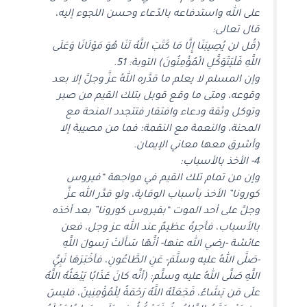
على الله واستدفاعه بالدّعاء وحسن اللجوء إليه،
قال تعالى:
(قُل لن يُصِيبَنَا إِلَّا مَا كَتَبَ اللَّهُ لَنَا هُوَ مَوْلَانَا وَعَلَى
اللَّهِ فَلْيَتَوَكَّلِ الْمُؤْمِنُونَ) التوبة: 51.
وإن المسلم لا يعلم ما قدَّره اللهُ عزَّ وجلَّ إلا بعد
وقوعه، ومتى ما وقع قوبل بتلك القيم من صبر
وتوكل وثقة ودعاء وافتقار فتتجدد المنحة مع
المحنة، والنعمة مع النقمة؛ فما من مصيبة إلا
وأشرق معها معاني الإيمان.
4- الأخذ بالأسباب:
وإن من تمام تلك القيم في مواجهة “فيروس
كورونا” الأخذ بأسباب الوقاية، ولو قدَّر الله عزَّ
وجلَّ على أحد الموت “بفيروس كورونا” بعد أخذه
بالأسباب، فأجرهُ عظيمٌ عند الله عز وجل، فعن
عائشة -رضي الله عنها- أنَّهَا سَأَلَتْ رَسولَ اللَّهِ
-صَلَّى اللهُ عليه وسلَّمَ- عَنِ الطَّاعُونِ، فأخْبَرَهَا نَبِيُّ
اللَّهِ صَلَّى اللهُ عليه وسلَّم: (أنَّه كانَ عَذَابًا يَبْعَثُهُ اللَّهُ
علَى مَن يَشَاءُ، فَجَعَلَهُ اللَّهُ رَحْمَةً لِلْمُؤْمِنِينَ، فليسَ