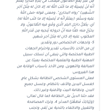
مِن عَبْدٍ يَقَعُ الطَّاعُونُ فَيَمْكُثُ في بَلَدِهِ صَابِرًا يَعْلَمُ
أنَّه لَنْ يُصِيبَهُ إلا ما كَتَبَ اللَّهُ له، إلا كانَ له مِثْلُ أجْرِ
الشَّهِيدِ) “رواه البخاري”، ومعنى قوله -صلى اللهُ
عليه وسلَّم- (يعلَمُ أنَّه لا يُصيبُه إلا ما كتَب اللهُ له)
أي: يظَلُّ داخِلَ البلدِ الَّذي وقَع فيه الطَّاعونُ، ولا
يخرُجُ منه؛ ظنًّا منه أنَّ خروجَه يُنجيه مِن قَدَرِ اللهِ
المكتوبِ عليه إلا كان له مِثلُ أجرِ شهيدٍ.
5- ولجهات الاختصاص دور وتقدير:
إن من الأخذ بالأسباب تقدير واحترام الجهات
الطبية المختصة والتي ينبغي أن تسلك سبيل
المهنية الطبية والعلمية المختصة بعيدًا عن
المبالغة والتهوين، ومن الأخذ بأسباب الوقاية من
هذا الفيروس:
فعلى المستوى الشخصي النظافة بشكلٍ عامٍ
كغسل اليدين والأنف بانتظام، وغسل جميع
البدن، ونظافة البيت والأفنية وغير ذلك.
فقد حثنا الدينُ على النظافة كما قال تعالى:
(وَثِيَابَكَ فَطَهِّرْ) المدثر: 4، وترك المصافحة
والتقبيل والاكتفاء بالتحية عن بُعْدٍ، وتجنب