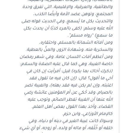
بالأحساب، وإثارة النزعات العنصرية، والقبلية،
والطائفية، والعرقية، والإقليمية، التي تفرق وحدة
المجتمع، وتوهن عضد الأمة وأيضًا الكذب،
والتحديث بكل ما يُسمع، وفي الحديث قوله صلى
الله عليه وسلم: (كفى بالمرء كذبًا أن يحدث بكل
ما سمع) “رواه مسلم”.
ومن آفاته الشماتة بالمسلم، واحتقاره،
والسخرية منه، وشهادة الزور، والمنُّ بالعطية.
ومن أعظم آفات اللسان عامة، وفي شهر رمضان
خاصة الغيبة، وهي كما قال عليه الصلاة والسلام:
(ذكرك أخاك بما يكره) قيل: أفرأيت إن كان في
أخي ما أقول؟ قال: (إن كان فيه ما تقول فقد
اغتبته، وإن لم يكن فيه فقد بهته)، والغيبة تضر
بالصيام، وقد حُكي عن أم المؤمنين عائشة رضي
الله عنها أن الغيبة تفطر الصائم، وتوجب عليه
القضاء، وأخذ بهذا القول بعض أهل العلم،
كالإمام الأوزاعي، وابن حزم.
وسواءً كانت غيبة الغير في دينه أو دنياه، وفي
خلقه أو خُلُقه، أو ماله أو ولده، أو زوجه، أو أي شيء