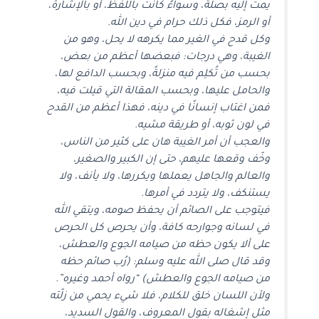
يمت إليه بصلة، وسواءً كانت باللفظ، أو بالإشارة،
أو الرمز، فكل ذلك حرام في دين الله.
وكل قدح في الغير مما يكرهه لا يحل، وهو من
الغيبة، وهي درجات: فبعضها أعظم من بعض،
بحسب من تُكلِم فيه منزلةً، وبحسب الدافع لها،
والحامل عليها، وبحسب المقالة التي قيلت فيه،
فمن اغتاب إنسانًا في دينه، فهذا أعظم من القدح
في لون ثوبه، أو طريقة مشيه.
والعجب أن أمر الغيبة هان على كثير من الناس،
وخّف وقعها عليهم، حتى إن الكبير والصغير،
والعالم والجاهل يعملها ويكررها، ولا يأنف، ولا
يستنكف، ولا يتردد في أمرها.
فيتوجب على الصائم أن يحفظ صومه، ويتقي الله
في لسانه وجوارحه كافة، وأن يحرص كل الحرص
على ألا يكون حظه من صيامه الجوع والعطش،
وقد قال صلى الله عليه وسلم: (رُب صائم حظه
من صيامه الجوع والعطش) “رواه أحمد وغيره”.
ولأن اللسان خلق للكلام، فلا شيء يحمي من زلّته
مثل إشغاله بقول المعروف، والقول السديد،