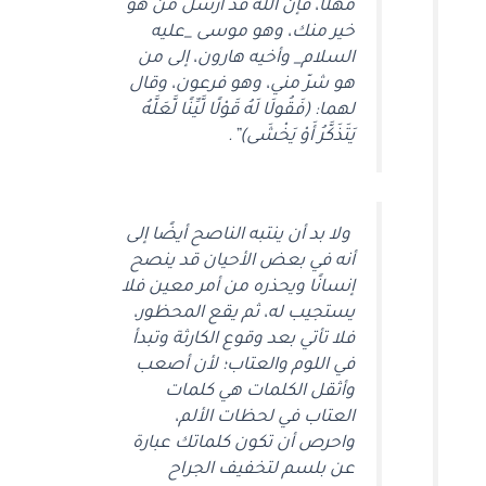
مهلًا، فإن الله قد أرسل من هو
خير منك، وهو موسى _عليه
السلام_ وأخيه هارون، إلى من
هو شرّ مني، وهو فرعون، وقال
لهما: (فَقُولَا لَهُ قَوْلًا لَّيِّنًا لَّعَلَّهُ
يَتَذَكَّرُ أَوْ يَخْشَى)”.
ولا بد أن ينتبه الناصح أيضًا إلى
أنه في بعض الأحيان قد ينصح
إنسانًا ويحذره من أمر معين فلا
يستجيب له، ثم يقع المحظور،
فلا تأتي بعد وقوع الكارثة وتبدأ
في اللوم والعتاب؛ لأن أصعب
وأثقل الكلمات هي كلمات
العتاب في لحظات الألم،
واحرص أن تكون كلماتك عبارة
عن بلسم لتخفيف الجراح