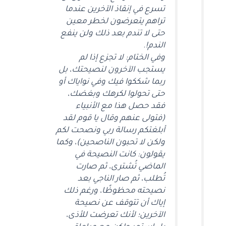
تسرع في إنقاذ الآخرين عندما
تراهم يتعرضون لخطر معين
حتى لا تندم بعد ذلك ولن ينفع
الندم!.
وفي الختام: لا تجزع إذا لم
يستجب الآخرون لنصيحتك، بل
ربما شككوا فيك وفي نواياك أو
حتى تحولوا لكرهك وبغضك،
فقد حصل هذا مع الأنبياء
(فتولى عنهم وقال يا قوم لقد
أبلغتكم رسالة ربي ونصحت لكم
ولكن لا تحبون الناصحين)، وكما
يقولون: كانت النصيحة في
الماضي تُشترى، ثم صارت
تُطلب، ثم صار الناجي بعد
نصيحته محظوظًا، ورغم ذلك
إياك أن تتوقف عن نصيحة
الآخرين؛ لأنك تعرضت للأذى،