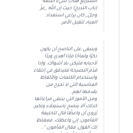
التشريع هناك شيء اسمه
(باب التدرج) حيث إن الله _عزّ
وجلّ_ كان يراعي استعداد
العباد لتقبل الأمر.
وينبغي على الناصح أن يكون
ذكيًا ولماحًا فإذا أهدى وردًا
لأحبابه فليكن بلا أشواك، وإذا
قدّم النصيحة فليدقق في انتقاء
واستخدام الكلمات والألفاظ
المناسبة التي لا تجرح من
يقدمها لهم.
ومن الأمور التي ينبغي مراعاتها
كذلك ألا ينصح باستعلاء وتكبر،
يُروى أن واعظًا قال للخليفة
المأمون: إني واعظك، فمغلظ
لك القول، فقال المأمون: “..