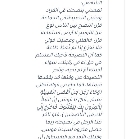
الشافعي:
تعمدني بنصحك في انفراد
وجنبني النصيحة في الجماعة
فإن النصح بين الناس نوع
من التوبيخ لا أرضى استماعه
فإن خالفتني وعصيت قولي
فلا تجزع إذا لم تُعطَ طاعة
كما أن النصيحة لأخيك المسلم
هي حق له في رقبتك، سواء
أحببته أم لم تحبه، وتأخر
النصيحة عن وقتها قد يفقدها
قيمتها، كما جاء في قوله تعالى:
(وَجَاءَ رَجُلٌ مِنْ أَقْصَى الْمَدِينَةِ
يَسْعَى قَالَ يَا مُوسَى إِنَّ الْمَلأَ
يَأْتَمِرُونَ بِكَ لِيَقْتُلُوكَ فَاخْرُجْ إِنِّي
لَكَ مِنَ النَّاصِحِينَ )، فلو تأخر
هذا الرجل في نصيحته ربما
حصل مكروه لسيدنا موسى،
وكذلك الأمر مع الناسحاول أن