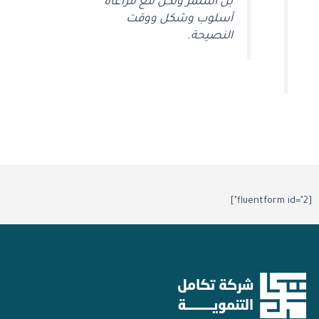
بل استمر ولكن مع مراعاة
أسلوب وشكل ووقت
النصيحة.
[fluentform id="2"]