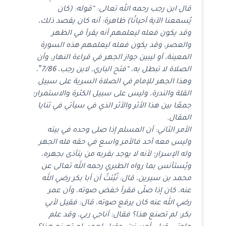
قال ابن رجب رحمه الله تعالى: “قوله: (كان
يُسمعنا الآية أحيانًا) ظاهرة: أنه كان يقصد ذلك،
وقد يكون فعله ليعلمهم أنه يقرأ في الظهر
والعصر، وقد يكون فعله ليعلمهم هذه السورة
المعينة، أو ليبين جواز الجهر في قراءة النهار، وأن
الصلاة لا تبطل به، “فتح الباري، لابن رجب، 7/86″،
وهذا الجهر للإمام في الصلاة السرية على سبيل
القلة والندرة، وليس على سبيل الكثرة والاستمرار؛
جمعًا بين هذا الأثر والأثر الذي في سيأتي في ثنايا
المقال.
الأمر الثاني: أن المسلم إذا صلى وحده في بيته
وليس معه أحد فالأمر واسع في حقه فله الجهر
وله الإسرار؛ لأنه لا يوجد بقربه من يتأذى بجهره،
ويُستأنس بما رواه الطبري رحمه الله تعالى عن
محمد بن سيرين، قال: نُبِّئتُ أن أبا بكر رضي الله
عنه، كان إذا صلّى فقرأ خفض صوته، وأن عمر
رضي الله عنه كان يرفع صوته، قال: فقيل لأبي
بكر: لم تصنع هذا؟ فقال: أناجي ربي، وقد علم