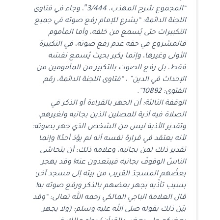
“المجموع شرح المهذب، 3/444″، وجاء في فتاوى
اللجنة الدائمة: “يشرع للإمام رفع صوته في جميع
التكبيرات حتى يُسمع من خلفه، وأما المأموم
فالمشروع في حقه عدم رفع صوته، في التكبيرة
الأولى وغيرها، وإنما يكبر بحيث يُسمع نفسَه
فقط، بل رفع الصوت بالتكبير من المأمومين من
الإحداث في الدين” ، “فتاوى اللجنة الدائمة، رقم
الفتوى: 10892”.
الوقفة الثالثة: أن الجهر بالقراءة أو الذكر في
الصلاة فيه أذية للمصلين الذين بجانبه ولغيرهم،
وتقدير الأذية ليس من الشخص الذي جهر بصوته؛
لأنه يعتقد في قرارة نفسه أنه لم يؤذ أحدًا! وإنما
تقدير ذلك لمن بجانبه، وعلامة ذلك: أن يتحاشى
الناسُ الوقوفَ بجانبه فيبتعدون عنه! وقد يهجر
بعضُهم المسجدَ القريب من بيته إلى مسجد آخر؛
بسبب تأذِّيه بجهر بعضهم بالذكر ورفع صوته به!
قال العلامة الباجي المالكي رحمه الله تعالى: “وقد
بيّن ذلك بقوله صلى الله عليه وسلم: (ولا يجهر