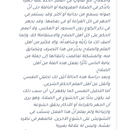
والصلاح، مع تفاوتٍ في العمر، ألحظ عليه جهره
بالذِّكر في الصلاة المفروضة أو النافلة حتى أنَّ
صوته يسمع من بجانبه أو أكثر، وقد يستمر في
الجهر في كل القراءة أو في بعضها، وقد يجهر
في ذكر الركوع دون السجود أو العكس، ولا أعمم
الحكم على كل أهل الصلاح والاستقامة! كلا، وإنما
أصف لك ما رأيتُه وشاهدتُه، وإلا فكثير من أهل
العلم والصلاح يحذِّر من هذا التصرف ويتضايق
منه، والمشكلة تفاقمت بانتقالها إلى جملة من
عامة الناس تأثّرًا بفعل هذه الفئة من أهل
الصلاح.
وبعد دراسة هذه الحالة أبيّن لك تحليلي النفسي
وأنقل عن أهل العلم الحكمَ الشرعي.
أما التحليل النفسي كما يظهر لي: أن سبب ذلك
قد يكون بحثًا عن الخشوع في الصلاة، وهو يرى
أن الجهر بالقراءة أو الأذكار يحقق خشوعه
وارتياحه! ولم يعلم أنَّ هذا الفعل يتسبَّب في
التشويش على خشوع الآخرين، فالمهم في نظره
نفسُه، وليس له علاقة بغيره!