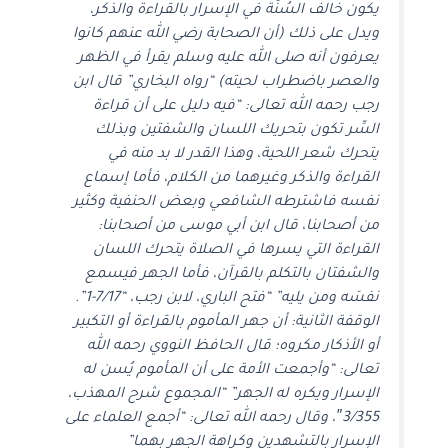
يكون خالف السُنَّة في الإسرار بالقراءة والذكر،
ويدل على ذلك (أن الصحابة رضي الله عنهم كانوا
يعرفون أنه صلى الله عليه وسلم يقرأ في الظهر
والعصر باضطراب لحيته) “رواه البخاري” قال ابن
رجب رحمه الله تعالى: “فيه دليل على أن قراءة
السِّر تكون بتحريك اللسان والشفتين وبذلك
يتحرك شعر اللحية، وهذا القدر لا بد منه في
القراءة والذكر وغيرهما من الكلام، فأما إسماع
نفسه فاشترطه الشافعي وبعض الحنفية وكثير
من أصحابنا، قال ابن أبي موسى من أصحابنا:
القراءة التي يسرها في الصلاة يتحرك اللسان
والشفتان بالتكلم بالقرآن، فأما الجهر فيسمع
نفسَه ومن يليه” “فتح الباري، لابن رجب، “7/17-1”.
الوقفة الثانية: أن جهر المأموم بالقراءة أو التكبير
أو الأذكار مكروه؛ قال الحافظ النووي رحمه الله
تعالى: “وأجمعت الأمة على أن المأموم يُسن له
الإسرار ويكره له الجهر” “المجموع شرح المهذب،
3/355″، وقال رحمه الله تعالى: “أجمع العلماء على
الإسرار بالتشهدين وكراهة الجهر بهما”