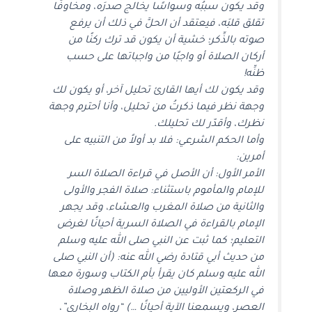
وقد يكون سببُه وسواسًا يخالج صدرَه، ومخاوفًا
تقلق قلبَه، فيعتقد أن الحلَّ في ذلك أن يرفع
صوته بالذِّكر؛ خشية أن يكون قد ترك ركنًا من
أركان الصلاة أو واجبًا من واجباتها على حسب
ظنِّه!
وقد يكون لك أيها القارئ تحليل آخر، أو يكون لك
وجهة نظر فيما ذكرتُ من تحليل، وأنا أحترم وجهة
نظرك، وأقدّر لك تحليلك.
وأما الحكم الشرعي: فلا بد أولاً من التنبيه على
أمرين:
الأمر الأول: أن الأصل في قراءة الصلاة السر
للإمام والمأموم باستثناء: صلاة الفجر والأولى
والثانية من صلاة المغرب والعشاء، وقد يجهر
الإمام بالقراءة في الصلاة السرية أحيانًا لغرض
التعليم؛ كما ثبت عن النبي صلى الله عليه وسلم
من حديث أبي قتادة رضي الله عنه: (أن النبي صلى
الله عليه وسلم كان يقرأ بأم الكتاب وسورة معها
في الركعتين الأوليين من صلاة الظهر وصلاة
العصر، ويسمعنا الآية أحيانًا …) “رواه البخاري”،