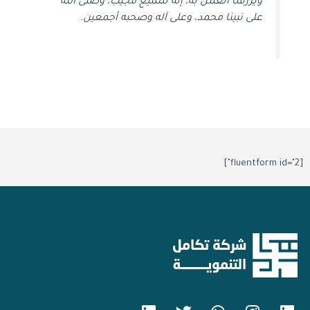
ويرزقنا العمل به، إنه سميع مجيب، وصلى الله
على نبينا محمد، وعلى آله وصحبه أجمعين.
[fluentform id="2"]
L
T
W
I
L