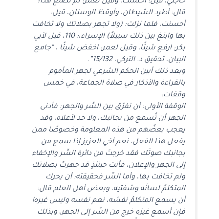
حاجتي، قيل: أحسنت، وقيل لعمر: لم تصنع هذا؟
قال: أطرد الشيطان، وأوقظ الوسنان، قيل:
أحسنت، فلما نزلت: (ولا تجهر بصلاتك ولا تخافت
بها وابتغ بين ذلك سبيلاً) الإسراء،: 110، قيل لأبي
بكر: ارفع شيئًا، وقيل لعمر: اخفض شيئًا ، “جامع
البيان، تحقيق د. التركي، 15/132”.
وبعد ذلك أبين الحكم الشرعي لجهر المأموم
بالقراءة والأذكار في صلاة الجماعة، في خمس
وقفات:
الوقفة الأولى: أن نفرّق بين السِّر والجهر: فأدنى
الجهر أن تُسمع من بجانبك، ولا حد لأعلاه، وقد
يعجب بعضُهم من هذه المعلومة وخصوصًا ممن
يفعل هذا الفعل، نعم أخي العزيز إذا سمع من
بجانبك صوتَك فقد خرجتَ من دائرة السِّر والإخفاء
إلى الجهر والإعلان، فأنت حينئذٍ قد جهرتَ بصلاتك
ولم تخافت بها، وأما السِّر فحقيقته: أن يحرك
المتكلمُ لسانَه وشفتيه، وبعض أهل العلم قال:
أن يسمع المتكلمُ نفسَه، نعم نفسه وليس غيره!
فإن أسمع غيرَه خرج من السِّر إلى الجهر، وبذلك