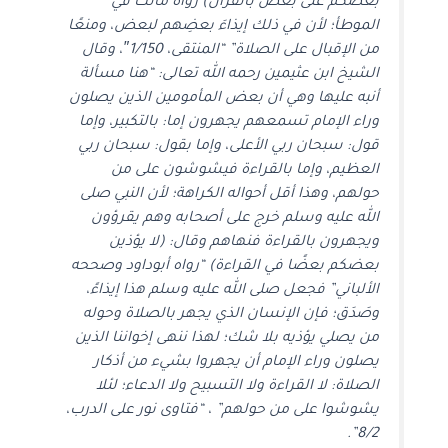
بعضكم على بعض بالقرآن) رواه مالك في
الموطأ؛ لأن في ذلك إيذاءَ بعضِهم لبعض، ومنعًا
من الإقبال على الصلاة” “المنتقى، 1/150″، وقال
الشيخ ابن عثيمين رحمه الله تعالى: “هنا مسألة
أنبه عليها وهي أن بعض المأمومين الذين يصلون
وراء الإمام تسمعهم يجهرون إما: بالتكبير، وإما
قول: سبحان ربي الأعلى، وإما بقول: سبحان ربي
العظيم، وإما بالقراءة فيشوشون على من
حولهم، وهذا أقل أحواله الكراهة؛ لأن النبي صلى
الله عليه وسلم خرج على أصحابه وهم يقرؤون
ويجهرون بالقراءة فنهاهم وقال: (لا يؤذين
بعضكم بعضًا في القراءة) “رواه أبوداود وصححه
الألباني” فجعل صلى الله عليه وسلم هذا إيذاءً،
وصَدَق؛ فإن الإنسان الذي يجهر بالصلاة وحوله
من يصلي يؤذيه بلا شك؛ لهذا ننهى إخواننا الذين
يصلون وراء الإمام أن يجهروا بشيء من أذكار
الصلاة: لا القراءة ولا التسبيح ولا الدعاء؛ لئلا
يشوشوا على من حولهم” ، “فتاوى نور على الدرب،
8/2”.