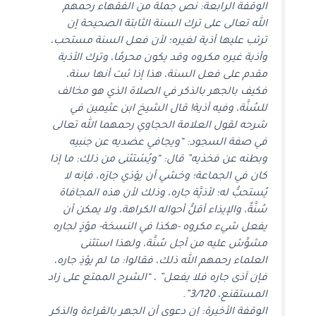
الوقفة الرابعة: نص جملة من الفقهاء رحمهم
الله تعالى على ترك السنة الثابتة الصحيحة إن
ترتب عليها أذية لغيره؛ لأن فعل السنة مستحب،
وأذية غيره مكروه وقد يكون محرمًا، وترك الأذية
مقدم على فعل السنة، هذا إذا ثبت أنها سنة،
فكيف بالجهر بالذكر في الصلاة الذي هو مخالف
للسُنَّة، وفيه أذية! قال الشيخ ابن عثيمين في
شرحه لقول العلامة الحجاوي رحمهما الله تعالى
في صفة السجود: “ويجافي عضديه عن جنبيه
وبطنه عن فخذيه” قال: “ويُسْتثنى من ذلك: ما إذا
كان في الجماعة؛ وخشي أن يؤذي جارَه، فإنه لا
يُستحبُّ له؛ لأذيَّة جاره، وذلك لأن هذه المجافاة
سُنَّةٌ، والإيذاء أقلُّ أحواله الكراهة، ولا يمكن أن
يفعل شيء مكروه -هكذا في النسخة- مؤذٍ لجاره
مشوِّش عليه من أجل سُنَّة، ولهذا استثنى
العلماء رحمهم الله ذلك، فقالوا: ما لم يؤذِ جاره،
فإن آذى جاره فلا يفعل” ، “الشرح الممتع على زاد
المستقنع، 3/120”.
الوقفة الأخيرة: إن دعوى أن الجهر بالقراءة والذكر