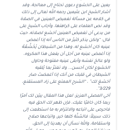
يعين على الخشوع دعوى تحتاج إلى معالجة، وقد
أشار الشيخ ابن عثيمين رحمه الله تعالى إلى ذلك
في كلامه عن مسألة تغميض العينين في الصلاة
وقد نص العلماء على كراهتها، وأجاب الشيخ على
من يدعي أن تغميض العينين أخشع لصلاته، حيث
قال: “ولكن يذكر كثيرٌ من الناس أنه إذا أغمض
عينيه كان أخشع له، وهذا من الشيطان يُخَشِّعُهُ
إذا أغمض عينيه من أجل أن يفعل هذا المكروه،
ولو عالجَ نفسَه وأبقى عينيه مفتوحة وحاول
الخشوع لكان أحسن…. ولا تغترَّ بما يُلقيه
الشيطان في قلبك من أنك إذا أغمضتَ صار
أخشعَ لك” ، “الشرح الممتع على زاد المستقنع،
3/229”.
أخي المصلي العزيز: لعل هذا المقال يبيّن لك أمرًا
ربما كان خافيًا عليك، فإن ظهر لك الحق فيه
فاحرص على اتباعه والالتزام به ما استطعت إلى
ذلك سبيلاً؛ فالسُنَّة كلها خير، واتباعها صلاح
واستقامة، واللهَ نسأل أن يهدينا إلى الحق،