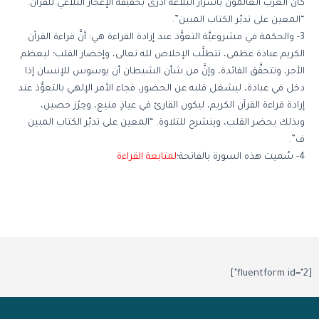
كان العرب العالمون بأسرار البلاغة أدرى بحقيقة الإعجاز البلاغي للقرآن.
“المعين على تدبّر الكتاب المبين”.
3- والحكمة في مشروعيَّة التعوُّذ عند إرادة القراءة هي: أنَّ قراءة القرآن
الكريم عبادة عظمى، تتطلَّب الإخلاص لله تعالى، وإحضار القلب؛ ليعظم
الأجر، وتتحقَّق الفائدة، وإنَّ من شأن الشيطان أن يوسوس للإنسان إذا
دخل في عبادة، ليشغل قلبه عن الحضور، فجاء الأمر الإلهي بالتعوُّذ عند
إرادة قراءة القرآن الكريم، ليكون القارئ في عياذٍ منيع، وحِرْز حصين،
وبذلك يحضر القلب، وينشرح للتلاوة. “المعين على تدبّر الكتاب المبين
ف”.
4- سُميت هذه السورة بالفاتحة؛
لمتابعة القراءة
[fluentform id="2"]