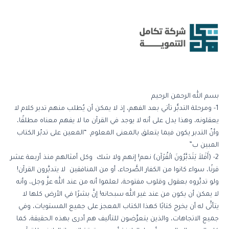
خطي
لى
لمحتوى
بسم الله الرحمن الرحيم
1- ومرحلة التدبٌّر تأتي بعد الفهم، إذ لا يمكن أن يُطلب منهم تدبر كلام لا
يعقلونه، وهذا يدل على أنه لا يوجد في القرآن ما لا يفهم معناه مطلقًا،
وأنّ التدبر يكون فيما يتعلق بالمعنى المعلوم. “المعين على تدبّر الكتاب
المبين ب”
2- (أَفَلاَ يَتَدَبَّرُونَ الْقُرْآن) نعم! إنهم ولا شك وكل أمثالهم منذ أربعة عشر
قرنًا، سواء كانوا من الكفار الصُّرحاء، أو من المنافقين لا يتدبَّرون القرآن!
ولو تدبَّروه بعقول وقلوب مفتوحة، لعلموا أنه من عند الله عزَّ وجل، وأنه
لا يمكن أن يكون من عند غير الله سبحانه! إنَّ بشرًا في الأرض كلها لا
يتأتَّى له أن يخرج كتابًا كهذا الكتاب المعجز على جميع المستويات، وفي
جميع الاتجاهات، والذين يتعرَّضون للتأليف هم أدرى بهذه الحقيقة، كما