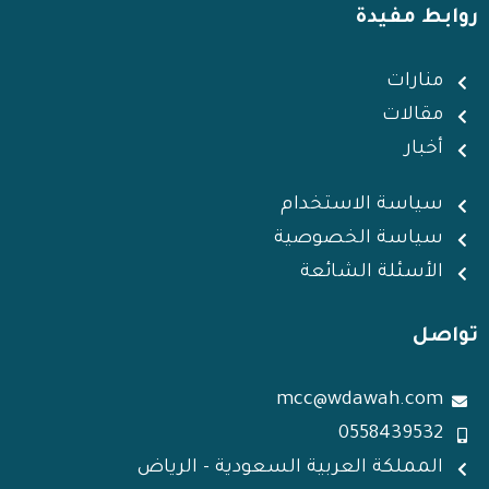
k
t
t
t
k
روابط مفيدة
e
t
s
a
e
d
e
a
g
d
منارات
i
r
p
r
i
مقالات
n
p
a
n
m
أخبار
سياسة الاستخدام
سياسة الخصوصية
الأسئلة الشائعة
تواصل
mcc@wdawah.com
0558439532
المملكة العربية السعودية - الرياض