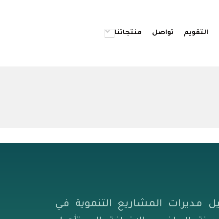
التقويم
تواصل
منتجاتنا
يل مـديرات المشاريع التنموية فـي