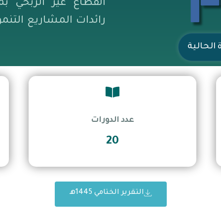
القطاع غير الربحي بم
رائدات المشاريع التنم
 الحالية
عدد الدورات
20
التقرير الختامي 1445هـ