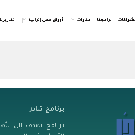
شراكات
برامجنا
منارات
أوراق عمل إثرائية
تقاريرنا
برنامج تبادر
بـرنامج يهدف إلى تـأه